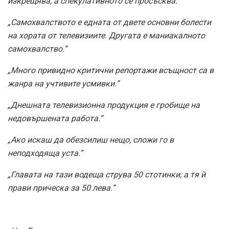
изкрещява, а спекулативното се просъсква.”
„Самохвалството е едната от двете основни болести
на хората от телевизиите. Другата е маниакалното
самохвалство.”
„Много привидно критични репортажи всъщност са в
жанра на учтивите усмивки.”
„Днешната телевизионна продукция е гробище на
недовършената работа.”
„Ако искаш да обезсилиш нещо, сложи го в
неподходяща уста.”
„Главата на тази водеща струва 50 стотинки, а тя й
прави прическа за 50 лева.”