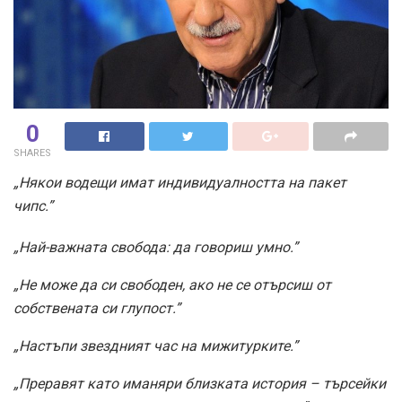
0
SHARES
„Някои водещи имат индивидуалността на пакет
чипс.”
„Най-важната свобода: да говориш умно.”
„Не може да си свободен, ако не се отърсиш от
собствената си глупост.”
„Настъпи звездният час на мижитурките.”
„Преравят като иманяри близката история – търсейки