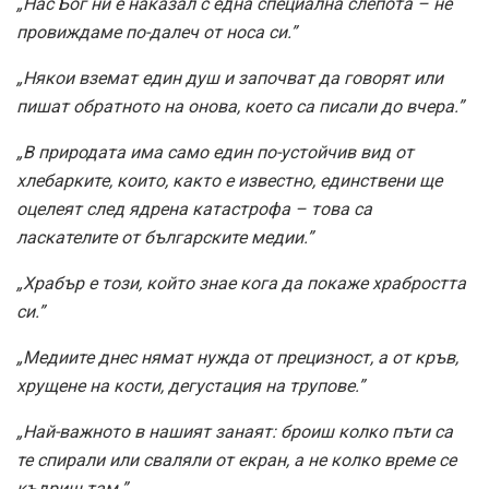
„Нас Бог ни е наказал с една специална слепота – не
провиждаме по-далеч от носа си.”
„Някои вземат един душ и започват да говорят или
пишат обратното на онова, което са писали до вчера.”
„В природата има само един по-устойчив вид от
хлебарките, които, както е известно, единствени ще
оцелеят след ядрена катастрофа – това са
ласкателите от българските медии.”
„Храбър е този, който знае кога да покаже храбростта
си.”
„Медиите днес нямат нужда от прецизност, а от кръв,
хрущене на кости, дегустация на трупове.”
„Най-важното в нашият занаят: броиш колко пъти са
те спирали или сваляли от екран, а не колко време се
къдриш там.”