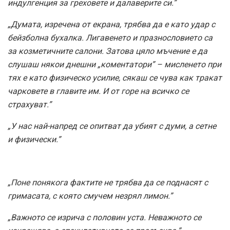
индулгенция за греховете и далаверите си.”
„Думата, изречена от екрана, трябва да е като удар с
бейзболна бухалка. Лигавенето и празнословието са
за козметичните салони. Затова цяло мъчение е да
слушаш някои днешни „коментатори” – мисленето при
тях е като физическо усилие, сякаш се чува как тракат
чарковете в главите им.
И от горе на всичко се
страхуват.”
„У нас най-напред се опитват да убият с думи, а сетне
и физически.”
„Поне понякога фактите не трябва да се поднасят с
гримасата, с която смучем незрял лимон.”
„Важното се изрича с половин уста. Неважното се