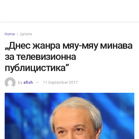
Home
Цитати
„Днес жанра мяу-мяу минава
за телевизионна
публицистика”
by
afish
11 September 2017