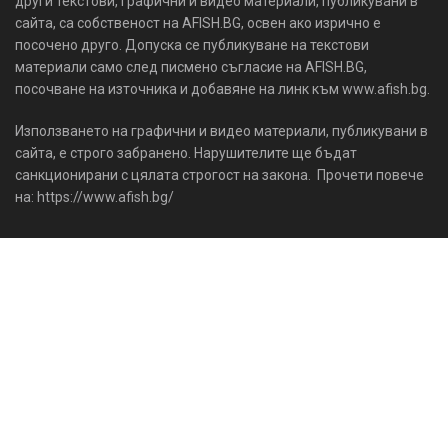
други текстови, графични и видео материали, публикувани в
сайта, са собственост на AFISH.BG, освен ако изрично е
посочено друго. Допуска се публикуване на текстови
материали само след писмено съгласие на AFISH.BG,
посочване на източника и добавяне на линк към www.afish.bg.
Използването на графични и видео материали, публикувани в
сайта, е строго забранено. Нарушителите ще бъдат
санкционирани с цялата строгост на закона. Прочети повече
на: https://www.afish.bg/