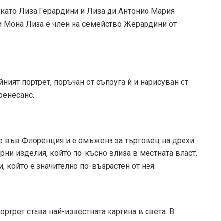
като Лиза Герардини и Лиза ди Антонио Мария
 и Мона Лиза е член на семейство Жерардини от
йният портрет, поръчан от съпруга ѝ и нарисуван от
ренесанс.
 е във Флоренция и e омъжена за търговец на дрехи
ърни изделия, който по-късно влиза в местната власт.
, който е значително по-възрастен от нея.
ртрет става най-известната картина в света. В