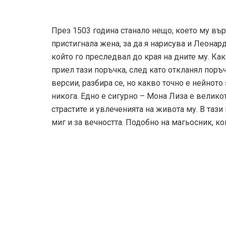
Tags:
леонардо да винчи
лиза дел джокондо
afish