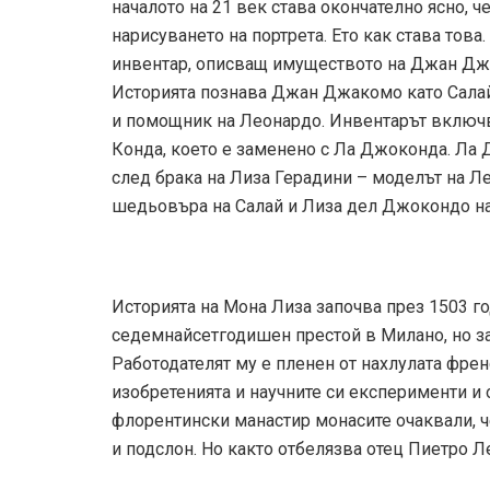
началото на 21 век става окончателно ясно, 
нарисуването на портрета. Ето как става тов
инвентар, описващ имуществото на Джан Джак
Историята познава Джан Джакомо като Салай
и помощник на Леонардо. Инвентарът включв
Конда, което е заменено с Ла Джоконда. Ла 
след брака на Лиза Герадини – моделът на Л
шедьовъра на Салай и Лиза дел Джокондо на
Историята на Мона Лиза започва през 1503 
седемнайсетгодишен престой в Милано, но за 
Работодателят му е пленен от нахлулата френ
изобретенията и научните си експерименти и 
флорентински манастир монасите очаквали, ч
и подслон. Но както отбелязва отец Пиетро Ле