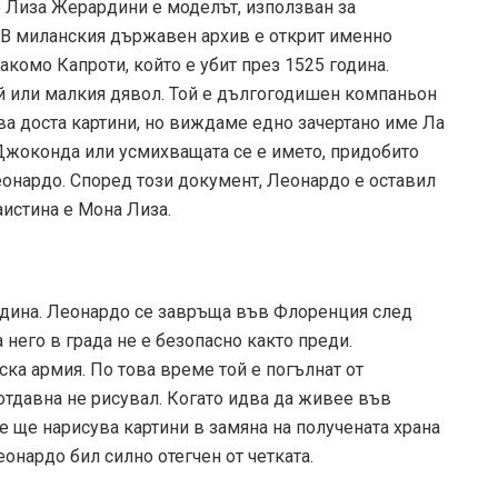
че Лиза Жерардини е моделът, използван за
а. В миланския държавен архив е открит именно
омо Капроти, който е убит през 1525 година.
 или малкия дявол. Той е дългогодишен компаньон
а доста картини, но виждаме едно зачертано име Ла
Джоконда или усмихващата се е името, придобито
еонардо. Според този документ, Леонардо е оставил
истина е Мона Лиза.
година. Леонардо се завръща във Флоренция след
него в града не е безопасно както преди.
ска армия. По това време той е погълнат от
отдавна не рисувал. Когато идва да живее във
е ще нарисува картини в замяна на получената храна
онардо бил силно отегчен от четката.