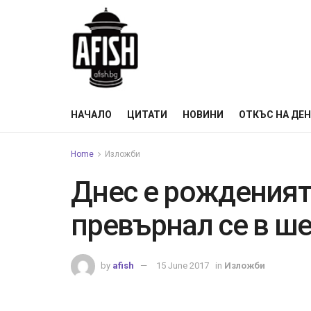
НАЧАЛО
ЦИТАТИ
НОВИНИ
ОТКЪС НА ДЕ
Home
Изложби
Днес е рожденият
превърнал се в ш
by
afish
15 June 2017
in
Изложби