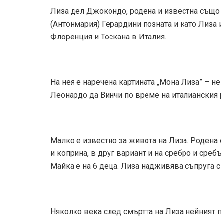
Лиза дел Джокондо, родена и известна също 
(Антонмария) Герардини позната и като Лиза
Флоренция и Тоскана в Италия.
На нея е наречена картината „Мона Лиза” – не
Леонардо да Винчи по време на италианския 
Малко е известно за живота на Лиза. Родена
и коприна, в друг вариант и на сребро и среб
Майка е на 6 деца. Лиза надживява съпруга си
Няколко века след смъртта на Лиза нейният по