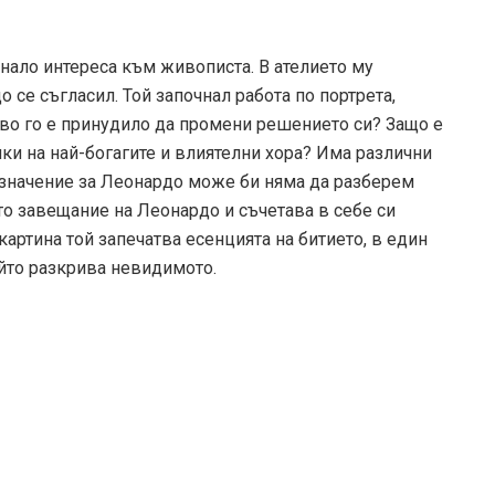
мона лиза
Съдържанието на този уеб сайт и технологиите,
И
използвани в него, са под закрила на Закона за
пу