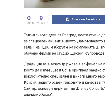
0
9
Share on Facebook
SHARES
VIEWS
Талантливото дете от Разград, което стигна д
за специален акцент в шоуто „Замръзналото 
зала 1 на НДК. Изборът е на компанията „Disn
обичани филми на студио „Дисни”, съпроводе
„Традиция във всяка държава е за финал на 
който да изпее „Let It Go” в оригинал заедно
изключително специален и винаги много емоц
Крисия, защото освен гласовите ѝ качества, т
Сайтър, основен диригент на „Disney Concerts”
спечели „Оскар”.