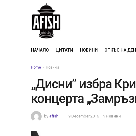
НАЧАЛО
ЦИТАТИ
НОВИНИ
ОТКЪС НА ДЕ
Home
Новини
„Дисни” избра Кри
концерта „Замръз
by
afish
9 December 2016
in
Новини