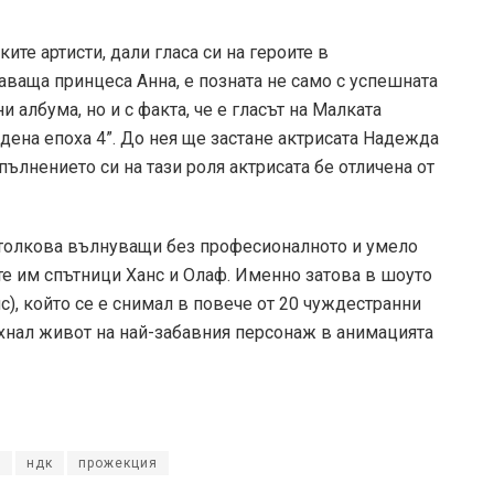
те артисти, дали гласа си на героите в
аваща принцеса Анна, е позната не само с успешната
 албума, но и с факта, че е гласът на Малката
едена епоха 4”. До нея ще застане актрисата Надежда
пълнението си на тази роля актрисата бе отличена от
 толкова вълнуващи без професионалното и умело
те им спътници Ханс и Олаф. Именно затова в шоуто
, който се е снимал в повече от 20 чуждестранни
хнал живот на най-забавния персонаж в анимацията
я
ндк
прожекция