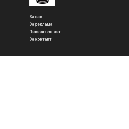
За нас
За реклама
Поверителност
За контакт