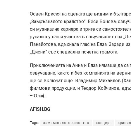
Освен Крисия на сцената ще видим и български
„Замръзналото кралство”. Веси Бонева, озвуч
си музикална кариера и трите си самостоятелни
русалка у нас и участва в озвучаването на „Л
Панайотова, вдъхнала глас на Елза. Заради из
„Дисни” със специална почетна грамота.
Приключенията на Анна и Елза нямаше да са
озвучаване, както и без компанията на верни
ще се включат още Владимир Михайлов (Ханс)
филмови продукции, и Теодор Койчинов, вдъ
– Олаф.
AFISH.BG
Tags:
замръзналото краслтво
концерт
криси