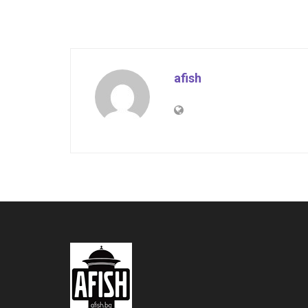
afish