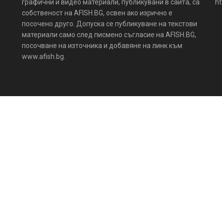
графични и видео материали, публикувани в сайта, са
ht
собственост на AFISH.BG, освен ако изрично е
посочено друго. Допуска се публикуване на текстови
материали само след писмено съгласие на AFISH.BG,
посочване на източника и добавяне на линк към
www.afish.bg.