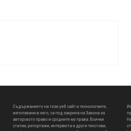
Съдържанието на този уеб сайт и технологиите,
И
използвани в него, са под закрила на Закона за
пу
авторското право и сродните му права. Всички
Н
статии, репортажи, интервюта и други текстови,
ст