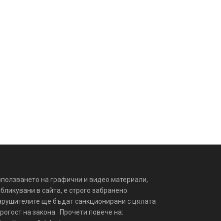
зползването на графични и видео материали,
бликувани в сайта, е строго забранено.
арушителите ще бъдат санкционирани с цялата
рогост на закона. Прочети повече на: