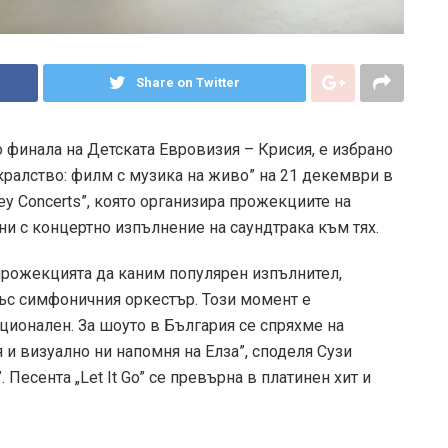
Share on Twitter
о финала на Детската Евровизия – Крисия, е избрано
кралство: филм с музика на живо” на 21 декември в
ey Concerts”, която организира прожекциите на
ни с концертно изпълнение на саундтрака към тях.
прожекцията да каним популярен изпълнител,
 със симфоничния оркестър. Този момент е
ионален. За шоуто в България се спряхме на
я и визуално ни напомня на Елза”, споделя Сузи
. Песента „Let It Go” се превърна в платинен хит и