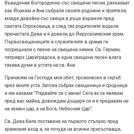
Въведение Богородично със свещени песни, разказват
как Йоаким и Ана събрали своите роднини и приятели;
млади девойки със свещи в ръце вървели пред
светата Отроковица, а след тях родителите водели
пречистата Дева и я довели до Йерусалимския храм.
Първосвещениците и служителите в храма ги
посрещнали с пеене на свещени химни. Св. Герман,
патриарх Цариградски, в една свещена песен влага
такива думи в устата на св. Ана:
Принасям на Господа моя обет, произнесен в скръб
чрез моите уста. Затова събрах свещеници и сродници
и им казвам: “Радвайте се с мене! Сега аз се явявам
пред вас майка, довеждам дъщеря си и я предавам не
на земен цар, а на Бога, Небесния Цар”.
Св. Дева била поставена на първото стъпало пред
храмовия вход и, за почуда на всички присъстващи,