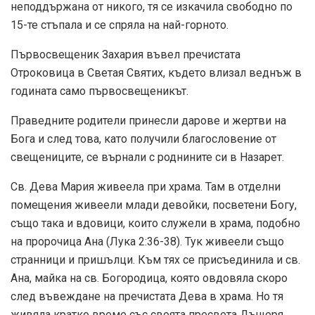
неподдържана от никого, тя се изкачила свободно по
15-те стъпала и се спряла на най-горното.
Първосвещеник Захария въвел пречистата
Отроковица в Светая Святих, където влизал веднъж в
годината само първосвещеникът.
Праведните родители принесли дарове и жертви на
Бога и след това, като получили благословение от
свещениците, се върнали с роднините си в Назарет.
Св. Дева Мария живеела при храма. Там в отделни
помещения живеели млади девойки, посветени Богу,
също така и вдовици, които служели в храма, подобно
на пророчица Ана (Лука 2:36-38). Тук живеели също
странници и пришълци. Към тях се присъединила и св.
Ана, майка на св. Богородица, която овдовяла скоро
след въвеждане на пречистата Дева в храма. Но тя
живяла кратко време със своята пресвета Дъщеря.