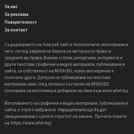
За нас
За реклама
Поверителност
За контакт
Съдържанието на този уеб сайт и технологиите, използвани в
него, са под закрила на Закона за авторското право и
сродните му права. Всички статии, репортажи, интервюта и
други текстови, графични и видео материали, публикувани в
сайта, са собственост на AFISH.BG, освен ако изрично е
посочено друго. Допуска се публикуване на текстови
материали само след писмено съгласие на AFISH.BG,
посочване на източника и добавяне на линк към www.afish.bg.
Използването на графични и видео материали, публикувани в
сайта, е строго забранено. Нарушителите ще бъдат
санкционирани с цялата строгост на закона. Прочети повече
на: https://www.afish.bg/