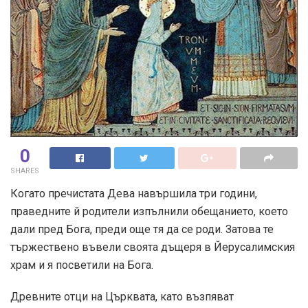
0
SHARES
Когато пречистата Дева навършила три години,
праведните й родители изпълнили обещанието, което
дали пред Бога, преди още тя да се роди. Затова те
тържествено въвели своята дъщеря в Йерусалимския
храм и я посветили на Бога.
Древните отци на Църквата, като възпяват