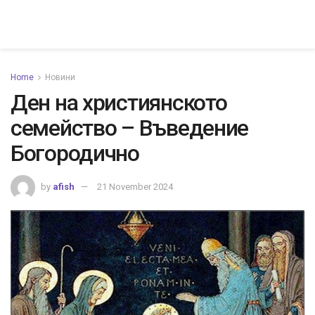
Home
Новини
Ден на християнското
семейство – Въведение
Богородично
by
afish
21 November 2024