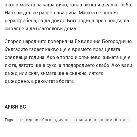
около масата на чаша вино, топла питка и вкусна гозба.
На този ден се разрешава риба. Масата се оставя
неразтребена, за да дойде Богородица през нощта, да
си хапне и да благослови дома.
Според народните поверия на Въведение Богородично
българите гадаят какво ще е времето през цялата
следваща година. Ако е топло и слънчево, зимата ще е
люта, лятото ще е сухо, а плодородието слабо. Ако вали
дъжд или сняг, зимата ще е снежна, лятото –
дъждовно, а реколтата богата.
AFISH.BG
Tags:
въведение богородично
хриситиянско семейство