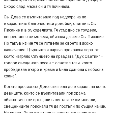
Скоро след мъжа си и тя починала.
Св. Дева се възпитавала под надзора на по-
възрастните благочестиви девойки, опитни в Св.
Писание и в ръкоделията. Тя усърдно се трудела,
непрестанно се молела, обичала да чете Св. Писание.
По такъв начин тя се готвела за своето високо
назначение. Църквата я нарича прекрасна зора, от
която изгряло Слънцето на правдата. “Дух Светий” –
говори свещената песен – осветил тази, която
пребъдвала вътре в храма и била хранена с небесна
храна”.
Когато пречистата Дева стигнала до възраст, на която
девиците, които се възпитавали при храма,
обикновено се връщали в света и се омъжвали,
свещениците поискали тя да постъпи по същия начин.
Но пресв. Дева им открила своето желание – да