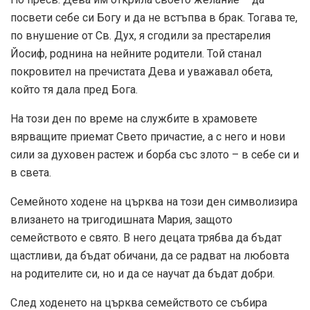
посвети себе си Богу и да не встъпва в брак. Тогава те,
по внушение от Св. Дух, я сгодили за престарелия
Йосиф, роднина на нейните родители. Той станал
покровител на пречистата Дева и уважавал обета,
който тя дала пред Бога.
На този ден по време на службите в храмовете
вярващите приемат Свето причастие, а с него и нови
сили за духовен растеж и борба със злото – в себе си и
в света.
Семейното ходене на църква на този ден символизира
влизането на тригодишната Мария, защото
семейството е свято. В него децата трябва да бъдат
щастливи, да бъдат обичани, да се радват на любовта
на родителите си, но и да се научат да бъдат добри.
След ходенето на църква семейството се събира