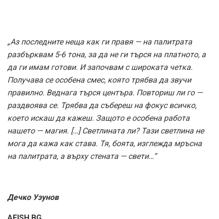
„Аз последните неща как ги правя — на палитрата
разбърквам 5-6 тона, за да не ги търся на платното, а
да ги имам готови. И започвам с широката четка.
Получава се особена смес, която трябва да звучи
правилно. Веднага търся центъра. Повториш ли го —
раздвоява се. Трябва да събереш на фокус всичко,
което искаш да кажеш. Защото е особена работа
нашето — магия. […] Светлината ли? Тази светлина не
мога да кажа как става. Тя, боята, изглежда мръсна
на палитрата, а върху стената — свети…“
Дечко Узунов
AFISH.BG