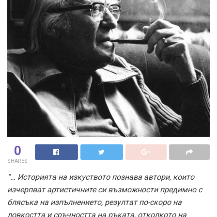
0
SHARES
“… Историята на изкуството познава автори, които
изчерпват артистичните си възможности предимно с
блясъка на изпълнението, резултат по-скоро на
ловкостта и сръчността на ръката, отколкото на