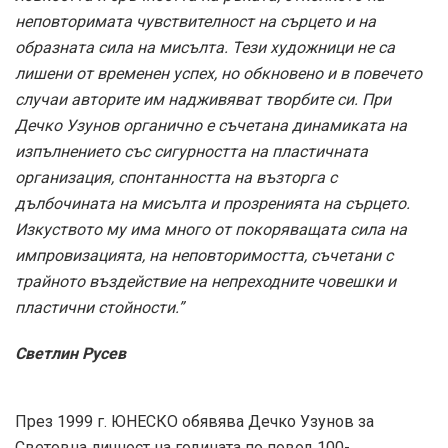
неповторимата чувствителност на сърцето и на
образната сила на мисълта. Тези художници не са
лишени от временен успех, но обкновено и в повечето
случаи авторите им надживяват творбите си. При
Дечко Узунов органично е съчетана динамиката на
изпълнението със сигурността на пластичната
организация, спонтанността на възторга с
дълбочината на мисълта и прозренията на сърцето.
Изкуството му има много от покоряващата сила на
импровизацията, на неповторимостта, съчетани с
трайното въздействие на непреходните човешки и
пластични стойности.”
Светлин Русев
През 1999 г. ЮНЕСКО обявява Дечко Узунов за
Световна личност на годината по повод 100-