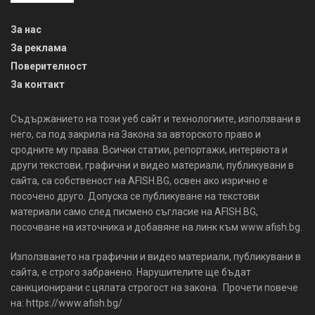
За нас
За реклама
Поверителност
За контакт
Съдържанието на този уеб сайт и технологиите, използвани в
него, са под закрила на Закона за авторското право и
сродните му права. Всички статии, репортажи, интервюта и
други текстови, графични и видео материали, публикувани в
сайта, са собственост на AFISH.BG, освен ако изрично е
посочено друго. Допуска се публикуване на текстови
материали само след писмено съгласие на AFISH.BG,
посочване на източника и добавяне на линк към www.afish.bg.
Използването на графични и видео материали, публикувани в
сайта, е строго забранено. Нарушителите ще бъдат
санкционирани с цялата строгост на закона. Прочети повече
на: https://www.afish.bg/