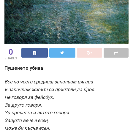
0
SHARES
Пушенето убива
Все по-често среднощ запалвам цигара
и започвам живите си приятели да броя.
Не говоря за фейсбук.
За друго говоря.
За пролетта и лятото говоря.
Защото вече е есен,
може би късна есен.