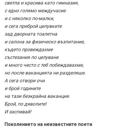
светла и красива като гимназия,
с едно голямо междучасие
и с няколко по-малки,
и сега преброй целувките
зад дворната тоалетна
и салона за физическо възпитание,
където провеждахме
състезания по целуване
и много често с теб побеждавахме,
но после ваканцията ни разделяше.
А сега отвори очи
и брой годините
на тази безкрайна ваканция.
Брой, по дяволите!
И заспивай!
Поколението на неизвестните поети