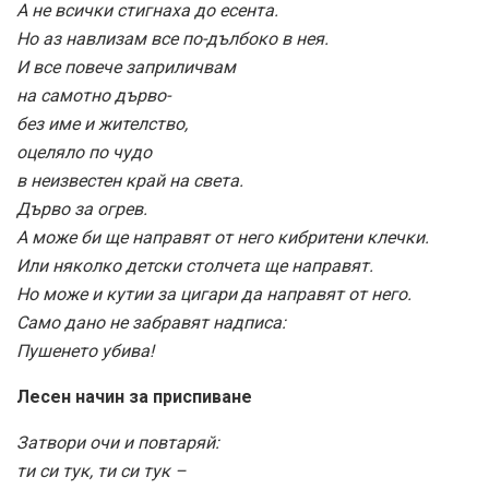
А не всички стигнаха до есента.
Но аз навлизам все по-дълбоко в нея.
И все повече заприличвам
на самотно дърво-
без име и жителство,
оцеляло по чудо
в неизвестен край на света.
Дърво за огрев.
А може би ще направят от него кибритени клечки.
Или няколко детски столчета ще направят.
Но може и кутии за цигари да направят от него.
Само дано не забравят надписа:
Пушенето убива!
Лесен начин за приспиване
Затвори очи и повтаряй:
ти си тук, ти си тук –