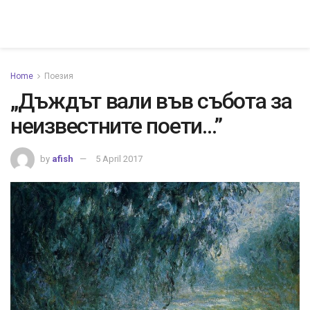
Home
Поезия
„Дъждът вали във събота за
неизвестните поети…”
by
afish
5 April 2017