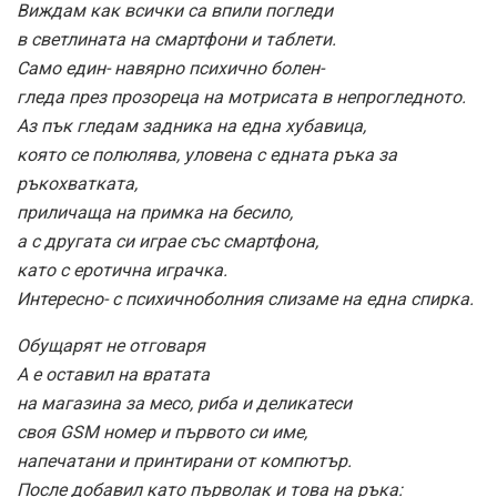
Виждам как всички са впили погледи
в светлината на смартфони и таблети.
Само един- навярно психично болен-
гледа през прозореца на мотрисата в непрогледното.
Аз пък гледам задника на една хубавица,
която се полюлява, уловена с едната ръка за
ръкохватката,
приличаща на примка на бесило,
а с другата си играе със смартфона,
като с еротична играчка.
Интересно- с психичноболния слизаме на една спирка.
Обущарят не отговаря
А е оставил на вратата
на магазина за месо, риба и деликатеси
своя GSM номер и първото си име,
напечатани и принтирани от компютър.
После добавил като първолак и това на ръка: