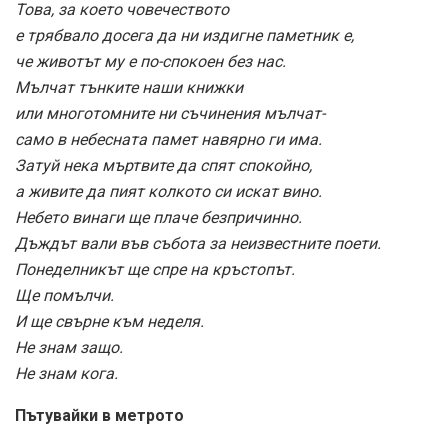
Това, за което човечеството
е трябвало досега да ни издигне паметник е,
че животът му е по-спокоен без нас.
Мълчат тънките наши книжки
или многотомните ни съчинения мълчат-
само в небесната памет навярно ги има.
Затуй нека мъртвите да спят спокойно,
а живите да пият колкото си искат вино.
Небето винаги ще плаче безпричинно.
Дъждът вали във събота за неизвестните поети.
Понеделникът ще спре на кръстопът.
Ще помълчи.
И ще свърне към неделя.
Не знам защо.
Не знам кога.
Пътувайки в метрото