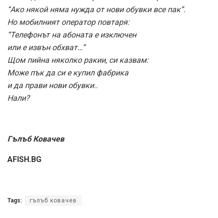
“Ако някой няма нужда от нови обувки все пак”.
Но мобилният оператор повтаря:
“Телефонът на абоната е изключен
или е извън обхват…”
Щом пийна няколко ракии, си казвам:
Може пък да си е купил фабрика
и да прави нови обувки..
Нали?
Гълъб Ковачев
AFISH.BG
Tags:
гълъб ковачев