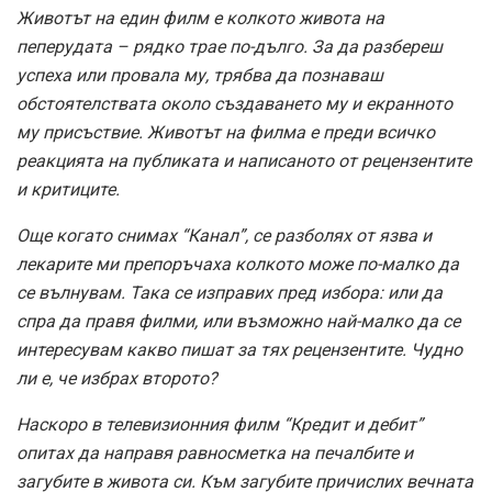
Животът на един филм е колкото живота на
пеперудата – рядко трае по-дълго. За да разбереш
успеха или провала му, трябва да познаваш
обстоятелствата около създаването му и екранното
му присъствие. Животът на филма е преди всичко
реакцията на публиката и написаното от рецензентите
и критиците.
Още когато снимах “Канал”, се разболях от язва и
лекарите ми препоръчаха колкото може по-малко да
се вълнувам. Така се изправих пред избора: или да
спра да правя филми, или възможно най-малко да се
интересувам какво пишат за тях рецензентите. Чудно
ли е, че избрах второто?
Наскоро в телевизионния филм “Кредит и дебит”
опитах да направя равносметка на печалбите и
загубите в живота си. Към загубите причислих вечната