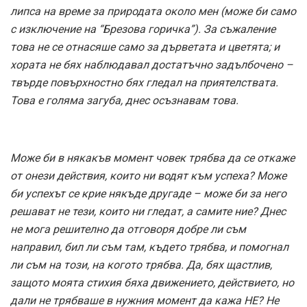
липса на време за природата около мен (може би само
с изключение на “Брезова горичка”). За съжаление
това не се отнасяше само за дърветата и цветята; и
хората не бях наблюдавал достатъчно задълбочено –
твърде повърхностно бях гледал на приятелствата.
Това е голяма загуба, днес осъзнавам това.
Може би в някакъв момент човек трябва да се откаже
от онези действия, които ни водят към успеха? Може
би успехът се крие някъде другаде – може би за него
решават не тези, които ни гледат, а самите ние? Днес
не мога решително да отговоря добре ли съм
направил, бил ли съм там, където трябва, и помогнал
ли съм на този, на когото трябва. Да, бях щастлив,
защото моята стихия бяха движението, действието, но
дали не трябваше в нужния момент да кажа НЕ? Не