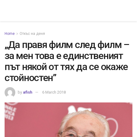
Home
Откъс на деня
„Да правя филм след филм –
за мен това е единственият
път някой от тях да се окаже
стойностен”
by
afish
6 March 2018