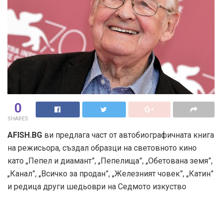
0
SHARES
AFISH.BG
ви предлага част от автобиографичната книга
на режисьора, създал образци на световното кино
като „Пепел и диамант”, „Пепелища”, „Обетована земя”,
„Канал”, „Всичко за продан”, „Железният човек”, „Катин”
и редица други шедьоври на Седмото изкуство