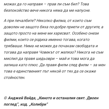
можах да го направя – прав ли съм бил? Това
безпокойство вече никога няма да ме напусне.
А при печалбите? Няколко филма, от които съм
доволен не защото бяха по-добре приети от другите, а
защото просто на мене ми харесват. Особено онези
филми, които се родиха именно тогава, когато
трябваше. Нима не можех да почакам свободата и
тогава да направя Човекът от желязо? Никога не съм
мислил да правя шедьоври – май и това мога да
запиша като плюс. Да правя филм след филм – за мен
това е единственият път някой от тях да се окаже
стойностен.
© Анджей Вайда, „Киното и останалия свят. Двоен
поглед”, изд. „Колибри”