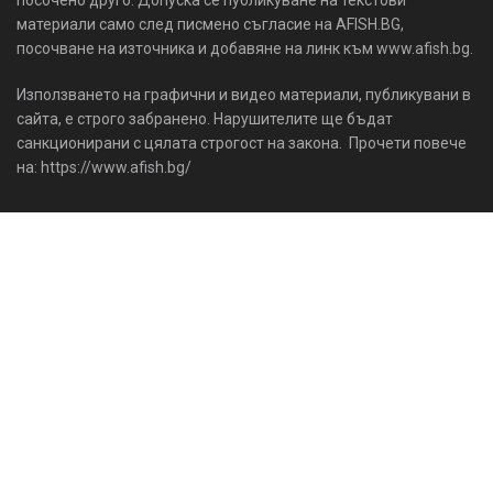
посочено друго. Допуска се публикуване на текстови
материали само след писмено съгласие на AFISH.BG,
посочване на източника и добавяне на линк към www.afish.bg.
Използването на графични и видео материали, публикувани в
сайта, е строго забранено. Нарушителите ще бъдат
санкционирани с цялата строгост на закона. Прочети повече
на: https://www.afish.bg/