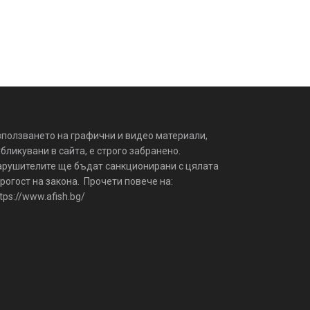
зползването на графични и видео материали,
бликувани в сайта, е строго забранено.
арушителите ще бъдат санкционирани с цялата
рогост на закона. Прочети повече на:
tps://www.afish.bg/