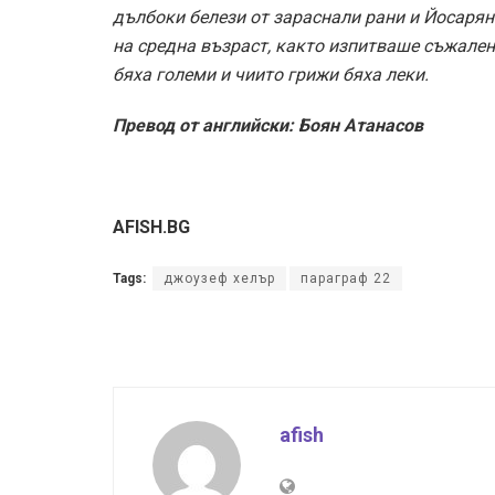
дълбоки белези от зараснали рани и Йосарян
на средна възраст, както изпитваше съжален
бяха големи и чиито грижи бяха леки.
Превод от английски: Боян Атанасов
AFISH.BG
Tags:
джоузеф хелър
параграф 22
afish