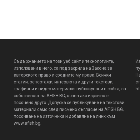
Съдържанието на този уеб сайт и технологиите,
И
използвани в него, са под закрила на Закона за
пу
авторското право и сродните му права. Всички
Н
статии, репортажи, интервюта и други текстови,
ст
графични и видео материали, публикувани в сайта, са
ht
собственост на AFISH.BG, освен ако изрично е
посочено друго. Допуска се публикуване на текстови
материали само след писмено съгласие на AFISH.BG,
посочване на източника и добавяне на линк към
www.afish.bg.