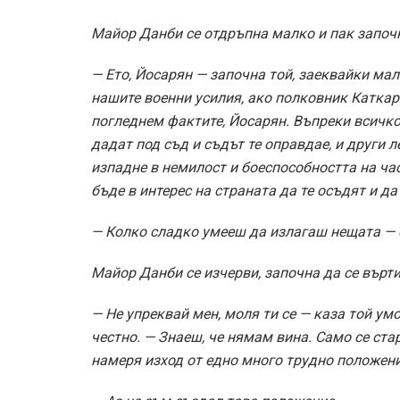
Майор Данби се отдръпна малко и пак започн
— Ето, Йосарян — започна той, заеквайки мал
нашите военни усилия, ако полковник Каткар
погледнем фактите, Йосарян. Въпреки всичко
дадат под съд и съдът те оправдае, и други 
изпадне в немилост и боеспособността на ча
бъде в интерес на страната да те осъдят и да
— Колко сладко умееш да излагаш нещата — с
Майор Данби се изчерви, започна да се върти
— Не упреквай мен, моля ти се — каза той ум
честно. — Знаеш, че нямам вина. Само се ста
намеря изход от едно много трудно положени