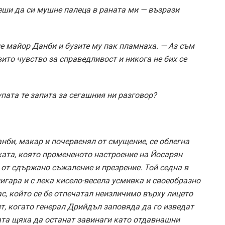
реши да си мушне палеца в раната ми — възрази
е майор Данби и бузите му пак пламнаха. — Аз съм
ито чувство за справедливост и никога не бих се
пата те запита за сегашния ни разговор?
нби, макар и почервенял от смущение, се облегна
ката, която промененото настроение на Йосарян
от сдържано съжаление и презрение. Той седна в
цигара и с лека кисело-весела усмивка и своеобразно
с, който се бе отпечатал неизличимо върху лицето
т, когато генерал Дрийдъл заповяда да го изведат
хата щяха да останат завинаги като отдавнашни