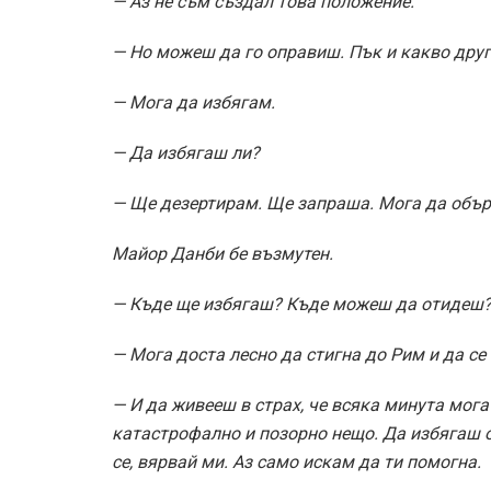
— Аз не съм създал това положение.
— Но можеш да го оправиш. Пък и какво дру
— Мога да избягам.
— Да избягаш ли?
— Ще дезертирам. Ще запраша. Мога да обърн
Майор Данби бе възмутен.
— Къде ще избягаш? Къде можеш да отидеш
— Мога доста лесно да стигна до Рим и да се
— И да живееш в страх, че всяка минута могат 
катастрофално и позорно нещо. Да избягаш о
се, вярвай ми. Аз само искам да ти помогна.