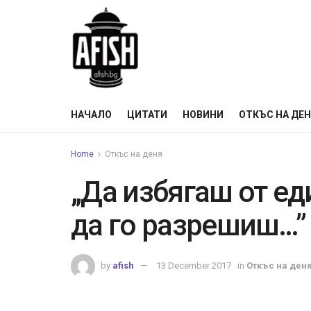
НАЧАЛО
ЦИТАТИ
НОВИНИ
ОТКЪС НА ДЕ
Home
Откъс на деня
„Да избягаш от ед
да го разрешиш…”
by
afish
13 December 2017
in
Откъс на ден