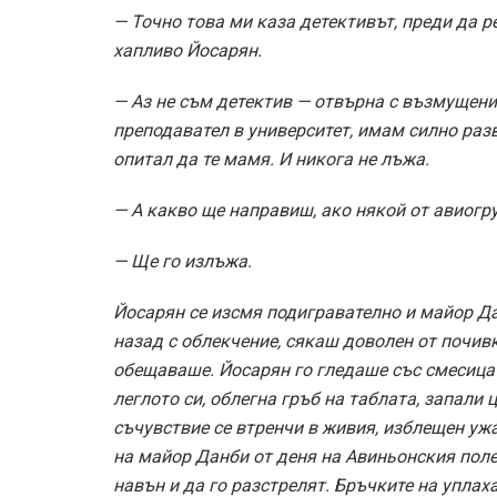
— Точно това ми каза детективът, преди да 
хапливо Йосарян.
— Аз не съм детектив — отвърна с възмущени
преподавател в университет, имам силно разв
опитал да те мамя. И никога не лъжа.
— А какво ще направиш, ако някой от авиогру
— Ще го излъжа.
Йосарян се изсмя подигравателно и майор Да
назад с облекчение, сякаш доволен от почив
обещаваше. Йосарян го гледаше със смесица 
леглото си, облегна гръб на таблата, запали 
съчувствие се втренчи в живия, изблещен ужа
на майор Данби от деня на Авиньонския поле
навън и да го разстрелят. Бръчките на упла