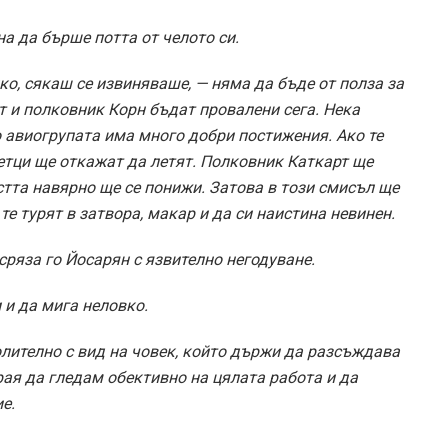
а да бърше потта от челото си.
ко, сякаш се извиняваше, — няма да бъде от полза за
т и полковник Корн бъдат провалени сега. Нека
 авиогрупата има много добри постижения. Ако те
летци ще откажат да летят. Полковник Каткарт ще
стта навярно ще се понижи. Затова в този смисъл ще
 те турят в затвора, макар и да си наистина невинен.
ряза го Йосарян с язвително негодуване.
 и да мига неловко.
олително с вид на човек, който държи да разсъждава
рая да гледам обективно на цялата работа и да
е.