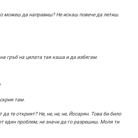
го можеш да направиш? Не искаш повече да летиш.
а гръб на цялата тая каша и да избягам.
?
 скрия там.
да те открият? Не, не, не, не, Йосарян. Това би било
т един проблем, не значи да го разрешиш. Моля ти