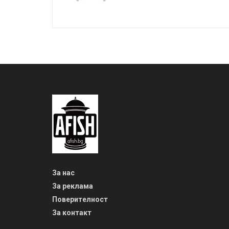
За нас
За реклама
Поверителност
За контакт