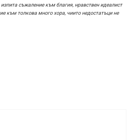
 изпита съжаление към благия, нравствен идеалист
ие към толкова много хора, чиито недостатъци не