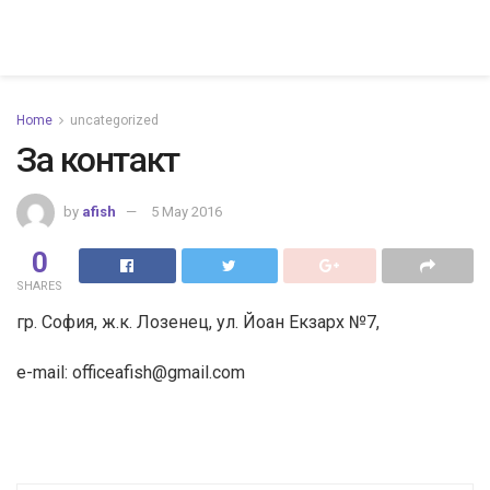
Home
uncategorized
За контакт
by
afish
5 May 2016
0
SHARES
гр. София, ж.к. Лозенец, ул. Йоан Екзарх №7,
e-mail:
officeafish@gmail.com