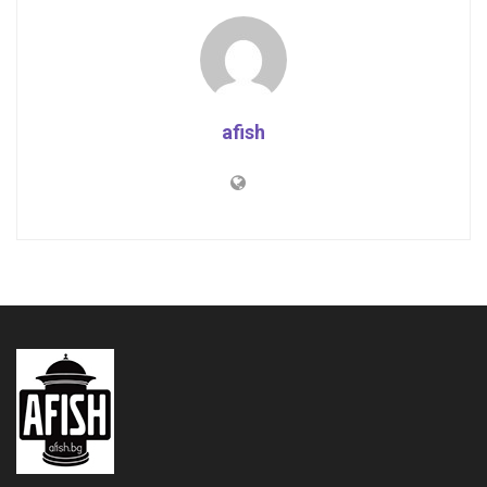
afish