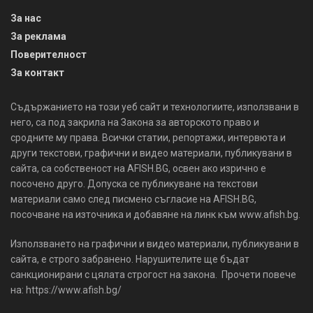
За нас
За реклама
Поверителност
За контакт
Съдържанието на този уеб сайт и технологиите, използвани в
него, са под закрила на Закона за авторското право и
сродните му права. Всички статии, репортажи, интервюта и
други текстови, графични и видео материали, публикувани в
сайта, са собственост на AFISH.BG, освен ако изрично е
посочено друго. Допуска се публикуване на текстови
материали само след писмено съгласие на AFISH.BG,
посочване на източника и добавяне на линк към www.afish.bg.
Използването на графични и видео материали, публикувани в
сайта, е строго забранено. Нарушителите ще бъдат
санкционирани с цялата строгост на закона. Прочети повече
на: https://www.afish.bg/