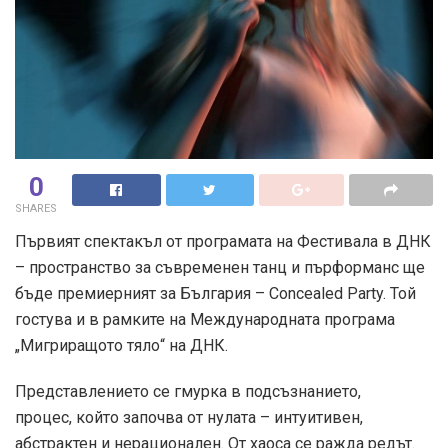
0
SHARES
Първият спектакъл от програмата на Фестивала в ДНК
– пространство за съвременен танц и пърформанс ще
бъде премиерният за България – Concealed Party. Той
гостува и в рамките на Международната програма
„Мигриращото тяло“ на ДНК.
Представлението се гмурка в подсъзнанието,
процес, който започва от нулата – интуитивен,
абстрактен и нерационален. От хаоса се ражда редът.