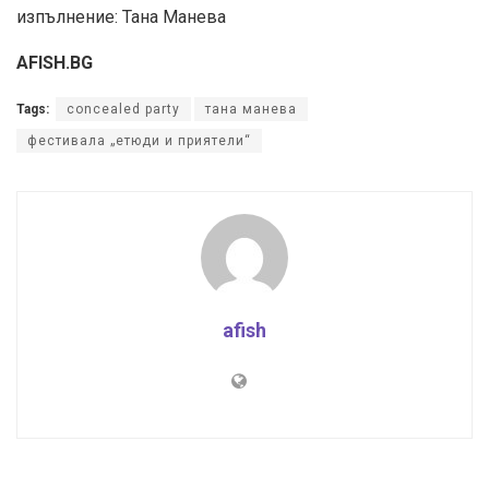
изпълнение: Тана Манева
AFISH.BG
Tags:
concealed party
тана манева
фестивала „етюди и приятели“
afish