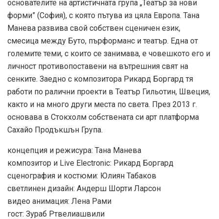
основателите на артистичната група „Театър за нови
форми” (София), с която пътува из цяла Европа. Тана
Манева развива свой собствен сценичен език,
смесица между Буто, пърформанс и театър. Една от
големите теми, с които се занимава, е човешкото его и
личност противопоставени на вътрешния свят на
сенките. Заедно с композитора Рикард Боргард тя
работи по ралични проекти в Театър Гильотин, Швеция,
както и на много други места по света. През 2013 г.
основава в Стокхолм собствената си арт платформа
Сахайо Продъкшън Група.
концепция и режисура: Тана Манева
композитор и Live Electronic: Рикард Боргард
сценография и костюми: Юлиян Табаков
светлинен дизайн: Андерш Шорти Ларсон
видео анимация: Лена Рами
гост: Зураб Ртвелиашвили