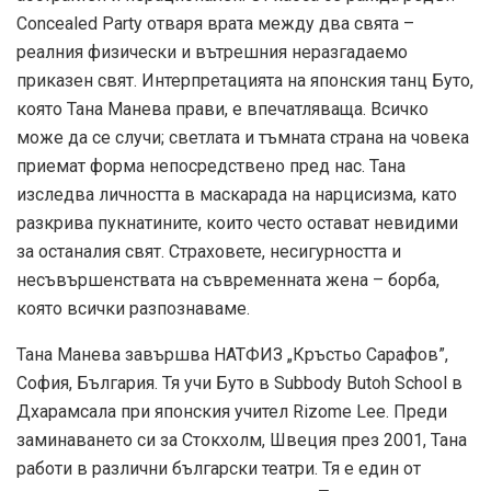
Concealed Party отваря врата между два свята –
реалния физически и вътрешния неразгадаемо
приказен свят. Интерпретацията на японския танц Буто,
която Тана Манева прави, е впечатляваща. Всичко
може да се случи; светлата и тъмната страна на човека
приемат форма непосредствено пред нас. Тана
изследва личността в маскарада на нарцисизма, като
разкрива пукнатините, които често остават невидими
за останалия свят. Страховете, несигурността и
несъвършенствата на съвременната жена – борба,
която всички разпознаваме.
Тана Манева завършва НАТФИЗ „Кръстьо Сарафов”,
София, България. Тя учи Буто в Subbody Butoh School в
Дхарамсала при японския учител Rizome Lee. Преди
заминаването си за Стокхолм, Швеция през 2001, Тана
работи в различни български театри. Тя е един от