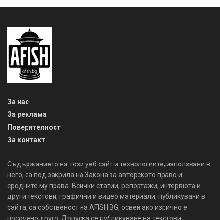
За нас
За реклама
Поверителност
За контакт
Съдържанието на този уеб сайт и технологиите, използвани в
него, са под закрила на Закона за авторското право и
сродните му права. Всички статии, репортажи, интервюта и
други текстови, графични и видео материали, публикувани в
сайта, са собственост на AFISH.BG, освен ако изрично е
посочено друго. Допуска се публикуване на текстови