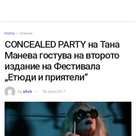
Home
Новини
CONCEALED PARTY на Тана
Манева гостува на второто
издание на Фестивала
„Етюди и приятели“
by
afish
18 June 2017