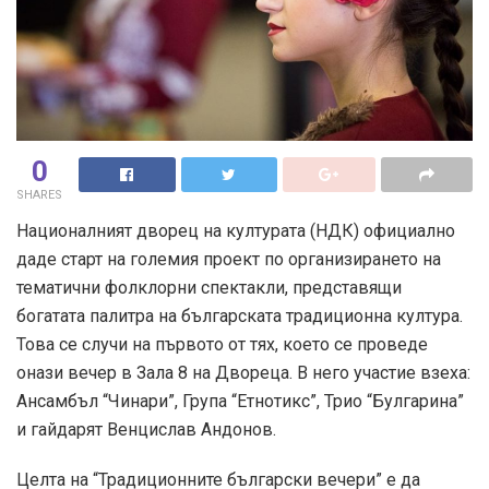
0
SHARES
Националният дворец на културата (НДК) официално
даде старт на големия проект по организирането на
тематични фолклорни спектакли, представящи
богатата палитра на българската традиционна култура.
Това се случи на първото от тях, което се проведе
онази вечер в Зала 8 на Двореца. В него участие взеха:
Ансамбъл “Чинари”, Група “Етнотикс”, Трио “Булгарина”
и гайдарят Венцислав Андонов.
Целта на “Традиционните български вечери” е да