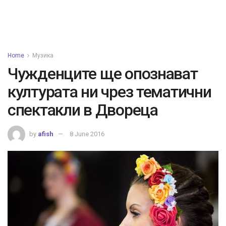
Home
Музика
Чужденците ще опознават
културата ни чрез тематични
спектакли в Двореца
by
afish
8 June 2016