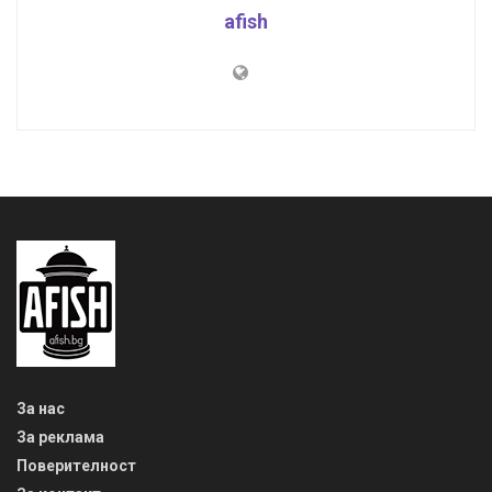
afish
За нас
За реклама
Поверителност