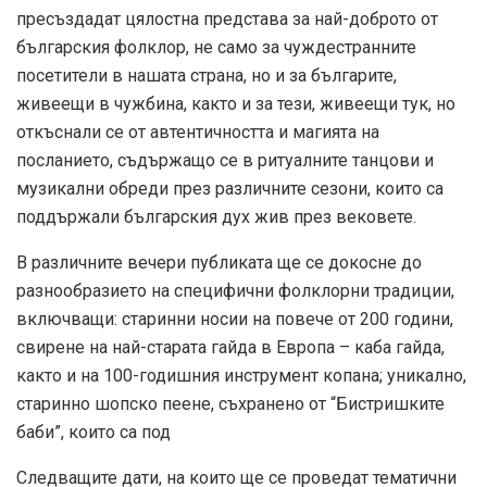
пресъздадат цялостна представа за най-доброто от
българския фолклор, не само за чуждестранните
посетители в нашата страна, но и за българите,
живеещи в чужбина, както и за тези, живеещи тук, но
откъснали се от автентичността и магията на
посланието, съдържащо се в ритуалните танцови и
музикални обреди през различните сезони, които са
поддържали българския дух жив през вековете.
В различните вечери публиката ще се докосне до
разнообразието на специфични фолклорни традиции,
включващи: старинни носии на повече от 200 години,
свирене на най-старата гайда в Европа – каба гайда,
както и на 100-годишния инструмент копана; уникално,
старинно шопско пеене, съхранено от “Бистришките
баби”, които са под
Следващите дати, на които ще се проведат тематични