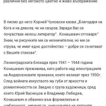
различни без неговото цветно и живо въображение.
В писмо до него Корней Чуковски казва: „Благодаря на
бога и на дявола, че ни свърза. Заради Вас се
почувствах нелош литератор”. Конашевич отговаря:”
Знам, че рисунките ми са незначителни, но ми се
струва, че имат едно достойнство – добре се съчетават
с Вашите стихове”.
Ленинградската блокада през 1941 – 1944 година
Конашевич преживява, като работи над илюстрациите
на Андерсеновите приказки, които излизат през 1950г..
След войната изкуството му губи от яркостта и
романтичността си. Заедно с група художници, сред
които Юрий Васнецов и Владимир Лебедев,
Конашевич е обвинен във формализъм и
шаблонност, наричат го „унищожител на детските