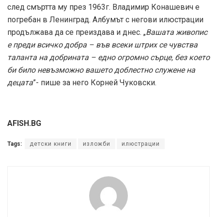
след смъртта му през 1963г. Владимир Конашевич е
погребан в Ленинград. Албумът с негови илюстрации
продължава да се преиздава и днес. „
Вашата живопис
е преди всичко добра – във всеки штрих се чувства
таланта на добрината – едно огромно сърце, без което
би било невъзможно вашето доблестно служене на
децата
”- пише за него Корней Чуковски.
AFISH.BG
Tags:
детски книги
изложби
илюстрации