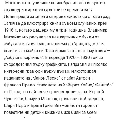
Московското училище по изобразително изкуство,
скулптура и архитектура, той се премества в
Ленинград и завинаги свързва живота си с този град.
Започва да илюстрира книги съвсем случайно, през
1918 г., когато дъщеря му е три- годишна. Владимир
Михайлович рисувал за нея картинки с букви от
азбуката и ги изпращал в писма до Урал, където тя
живеела с майка си. Така излязла първата му книга –
„Азбука в картинки”. В периода 1920 – 1930 той се
съсредоточил върху графиките, направил и няколко
интересни гравюри върху дърво. Илюстрирал
изданието на „Манон Леско” от абат Антоан-
Франсоа Прево, стиховете на Хайнрих Хайне,”Женитба”
от Гогол, но най- вече произведенията на Корней
Чуковски, Самуил Маршак, приказки от Андерсен,
Шарл Перо и Братя Грим. Знаменитети герои от
познатите ни детски книжки биха били съвсем