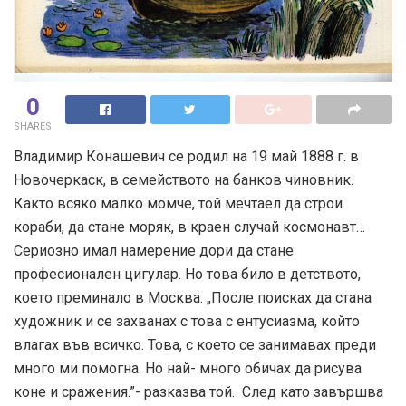
0
SHARES
Владимир Конашевич се родил на 19 май 1888 г. в
Новочеркаск, в семейството на банков чиновник.
Както всяко малко момче, той мечтаел да строи
кораби, да стане моряк, в краен случай космонавт…
Сериозно имал намерение дори да стане
професионален цигулар. Но това било в детството,
което преминало в Москва. „После поисках да стана
художник и се захванах с това с ентусиазма, който
влагах във всичко. Това, с което се занимавах преди
много ми помогна. Но най- много обичах да рисува
коне и сражения.”- разказва той. След като завършва