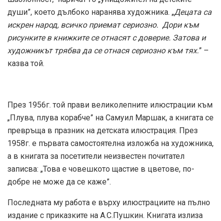
души”, което дълбоко наранява художника. „
Децата са
искрен народ, всичко приемат сериозно. Дори към
рисунките в книжките се отнасят с доверие. Затова и
художникът трябва да се отнася сериозно към тях.
” –
казва той.
През 1956г. той прави великолепните илюстрации към
„Плува, плува корабче” на Самуил Маршак, а книгата се
превръща в празник на детската илюстрация. През
1958г. е първата самостоятелна изложба на художника,
а в книгата за посетители неизвестен почитател
записва: „Това е човешкото щастие в цветове, по-
добре не може да се каже”.
Последната му работа е върху илюстрациите на пълно
издание с приказките на А.С.Пушкин. Книгата излиза