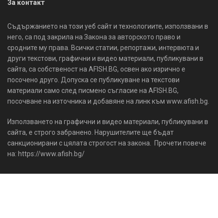
За контакт
Съдържанието на този уеб сайт и технологиите, използвани в
него, са под закрила на Закона за авторското право и
сродните му права. Всички статии, репортажи, интервюта и
други текстови, графични и видео материали, публикувани в
сайта, са собственост на AFISH.BG, освен ако изрично е
посочено друго. Допуска се публикуване на текстови
материали само след писмено съгласие на AFISH.BG,
посочване на източника и добавяне на линк към www.afish.bg.
Използването на графични и видео материали, публикувани в
сайта, е строго забранено. Нарушителите ще бъдат
санкционирани с цялата строгост на закона. Прочети повече
на: https://www.afish.bg/