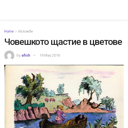
Home
Изложби
Човешкото щастие в цветове
by
afish
19 May 2016