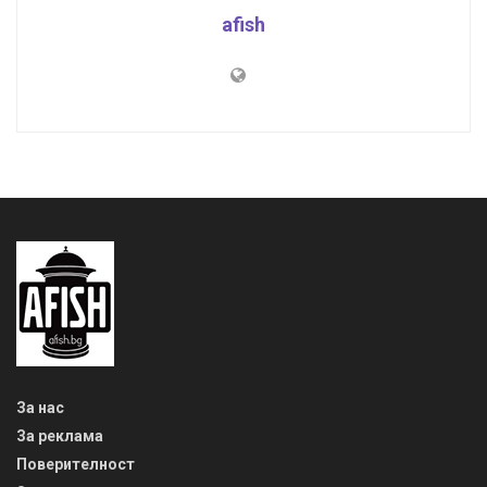
afish
За нас
За реклама
Поверителност