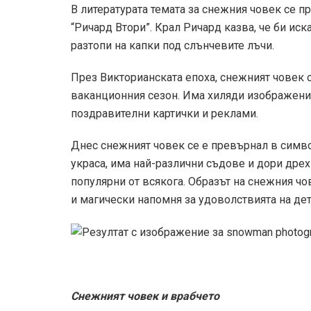
В литературата темата за снежния човек се п
“Ричард Втори”. Крал Ричард казва, че би иска
разтопи на капки под слънчевите лъчи.
През Викторианската епоха, снежният човек 
ваканционния сезон. Има хиляди изображения,
поздравителни картички и реклами.
Днес снежният човек се е превърнал в симво
украса, има най-различни съдове и дори дрех
популярни от всякога. Образът на снежния чо
и магически напомня за удоволствията на дет
Снежният човек и врабчето