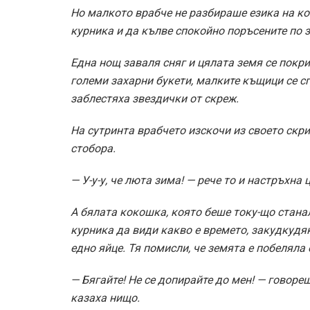
Но малкото врабче не разбираше езика на к
курника и да кълве спокойно поръсените по 
Една нощ заваля сняг и цялата земя се покр
големи захарни букети, малките къщици се с
заблестяха звездички от скреж.
На сутринта врабчето изскочи из своето скр
стобора.
— У-у-у, че люта зима! — рече то и настръхна 
А бялата кокошка, която беше току-що станал
курника да види какво е времето, закудкудяк
едно яйце. Тя помисли, че земята е побеляла 
— Бягайте! Не се допирайте до мен! — говореше
казаха нищо.