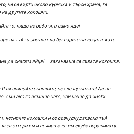
, че се върти около курника и търси храна, тя
 на другите кокошки:
йте го: нищо не работи, а само яде!
е на туй го рисуват по букварите на децата, като
ана да снасям яйца! — заканваше се сивата кокошка.
 Я си свивайте опашките, че зло ще патите! Да не
де. Ами ако го нямаше него, кой щеше да чисти
с и четирите кокошки и се разкудкудякваха тъй
ше се отгоре им и почваше да им скубе перушината.