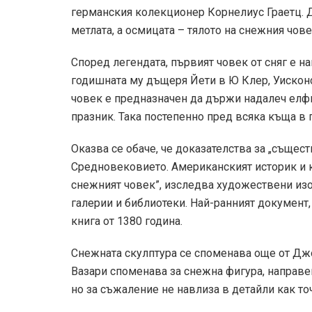
германския колекционер Корнелиус Граетц. Д
метлата, а осмицата – тялото на снежния чове
Според легендата, първият човек от сняг е нап
годишната му дъщеря Йети в Ю Клер, Уисконс
човек е предназначен да държи надалеч елфи
празник. Така постепенно пред всяка къща в 
Оказва се обаче, че доказателства за „същес
Средновековието. Американският историк и ка
снежният човек”, изследва художествени из
галерии и библиотеки. Най-ранният документ,
книга от 1380 година.
Снежната скулптура се споменава още от Дж
Вазари споменава за снежна фигура, направен
но за съжаление не навлиза в детайли как то