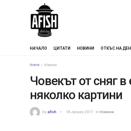
НАЧАЛО
ЦИТАТИ
НОВИНИ
ОТКЪС НА ДЕ
Home
Новини
Човекът от сняг в
няколко картини
by
afish
18 January 2017
in
Новини