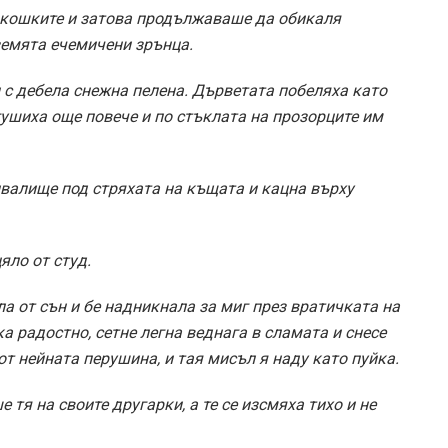
окошките и затова продължаваше да обикаля
земята ечемичени зрънца.
и с дебела снежна пелена. Дърветата побеляха като
гушиха още повече и по стъклата на прозорците им
ивалище под стряхата на къщата и кацна върху
цяло от студ.
а от сън и бе надникнала за миг през вратичката на
а радостно, сетне легна веднага в сламата и снесе
от нейната перушина, и тая мисъл я наду като пуйка.
 тя на своите другарки, а те се изсмяха тихо и не