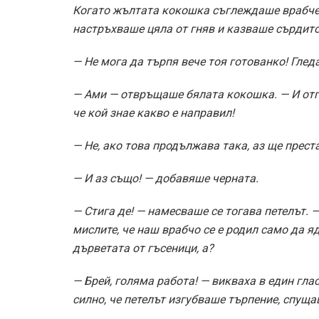
Когато жълтата кокошка съглеждаше врабчето
настръхваше цяла от гняв и казваше сърдито
— Не мога да търпя вече тоя готованко! Гледа
— Ами — отвръщаше бялата кокошка. — И отгор
че кой знае какво е направил!
— Не, ако това продължава така, аз ще прест
— И аз също! — добавяше черната.
— Стига де! — намесваше се тогава петелът. —
мислите, че наш врабчо се е родил само да я
дърветата от гъсеници, а?
— Брей, голяма работа! — викваха в един гла
силно, че петелът изгубваше търпение, спуща