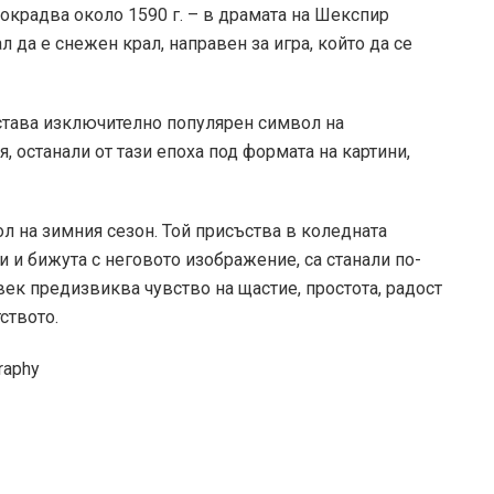
рокрадва около 1590 г. – в драмата на Шекспир
л да е снежен крал, направен за игра, който да се
става изключително популярен символ на
 останали от тази епоха под формата на картини,
л на зимния сезон. Той присъства в коледната
и и бижута с неговото изображение, са станали по-
век предизвиква чувство на щастие, простота, радост
ството.