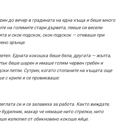
рин до вечер в градината на една къща и беше много
те на големите стари дървета, пееше си весели
ята и скок-подскок, скок-подскок — отиваше при
ено зрънце.
петел. Едната кокошка беше бяла, другата — жълта,
 пък беше шарен и имаше голям червен гребен и
дски петли. Сутрин, когато стопаните на къщата още
ше с криле и се провикваше:
еглата си и се залавяха за работа. Както виждате,
 будилник, макар че нямаше нито стрелки, нито
беше излюпил от обикновено кокоше яйце.