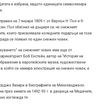
атата е избрана, защото единицата символизира
к.
равен на 7 януари 1809 г. от Вернън Н. Пол и 9-
ин. Пол обяснил на дъщеря си, че снежният
те, които присвоявали коледните подаръци на този
града се появил по един снежен човек.
твуването” на снежният човек има още от
рикатурист Боб Екстейн, автор на “История на
ображения в европейските музеи, художествени
 в който се намира илюстрация на снежен човек, е
орджо Вазари в биографията на Микеланджело.
а през зимата на 1492-93 г. в двореца на Медичите,
чно изглежда тя.