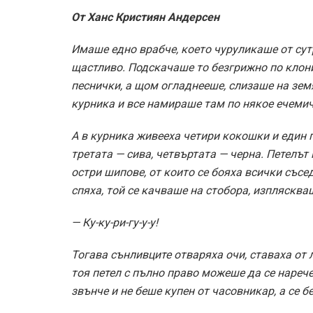
От Ханс Кристиян Андерсен
Имаше едно врабче, което чуруликаше от сут
щастливо. Подскачаше то безгрижно по клони
песнички, а щом огладнееше, слизаше на зем
курника и все намираше там по някое ечемич
А в курника живееха четири кокошки и един 
третата — сива, четвъртата — черна. Петелът
остри шипове, от които се бояха всички съсе
спяха, той се качваше на стобора, изплясква
— Ку-ку-ри-гу-у-у!
Тогава сънливците отваряха очи, ставаха от л
тоя петел с пълно право можеше да се нарече
звънче и не беше купен от часовникар, а се 