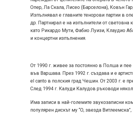
Опер, Ла Скала, Лисео (Барселона), Ковън Га
Изпълнявал е главните тенорови партии в опе
др. Партнирал е на изпълнители от световна к
като Рикардо Мути, Фабио Луизи, Клаудио Аба
и концертни изпълнения.
От 1990 г. живее за постоянно в Полша и пее
във Варшава. През 1992 г. създава и е артис
el canto в полския град Чешин. От 2003 г. е 
След 1994 г. Калуди Калудов ръководи някол
Има записи в най-големите звукозаписни ком
популярен дискът му “О, звезда Витлеемска”, 