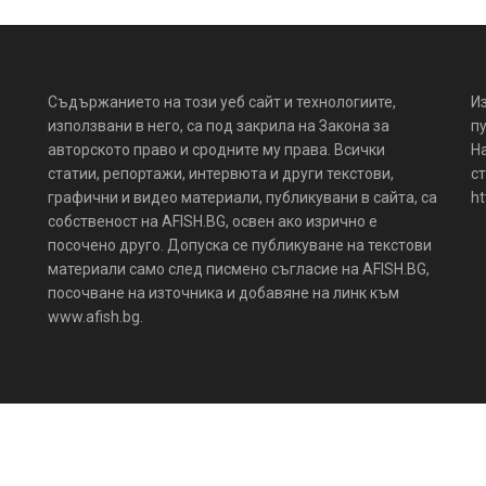
Съдържанието на този уеб сайт и технологиите,
И
използвани в него, са под закрила на Закона за
пу
авторското право и сродните му права. Всички
Н
статии, репортажи, интервюта и други текстови,
ст
графични и видео материали, публикувани в сайта, са
ht
собственост на AFISH.BG, освен ако изрично е
посочено друго. Допуска се публикуване на текстови
материали само след писмено съгласие на AFISH.BG,
посочване на източника и добавяне на линк към
www.afish.bg.