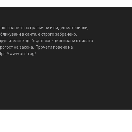
зползването на графични и видео материали,
бликувани в сайта, е строго забранено.
арушителите ще бъдат санкционирани с цялата
рогост на закона. Прочети повече на:
tps://www.afish.bg/