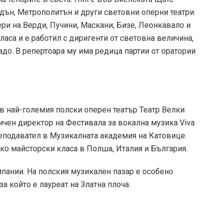
рдън, Метрополитън и други световни оперни театри.
ри на Верди, Пучини, Маскани, Бизе, Леонкавало и
ласа и е работил с диригенти от световна величина,
до. В репертоара му има редица партии от оратории
 в най-големия полски оперен театър Театр Велки
тичен директор на Фестивала за вокална музика Viva
преподавател в Музикалната академия на Катовице.
ко майсторски класа в Полша, Италия и България.
пании. На полския музикален пазар е особено
за който е лауреат на Златна плоча.