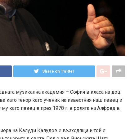
Share on Twitter
вната музикална академия – София в класа на доц.
а като тенор като ученик на известния наш певец и
у като певец е през 1978 г. в ролята на Алфред в
риера на Калуди Калудов е възходяща и той е
на тенорите в света. Пял е във Виенската Щатс