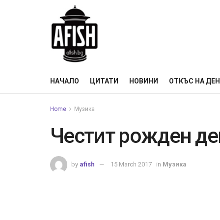
НАЧАЛО
ЦИТАТИ
НОВИНИ
ОТКЪС НА ДЕ
Home
Музика
Честит рожден де
by
afish
15 March 2017
in
Музика