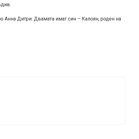
вдив.
о Анна Дитри. Двамата имат син – Калоян, роден на