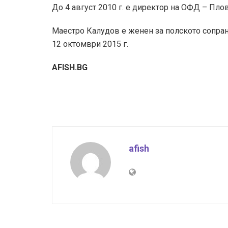
До 4 август 2010 г. е директор на ОФД – Пло
Маестро Калудов е женен за полското сопран
12 октомври 2015 г.
AFISH.BG
afish