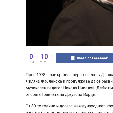
0
10
Share on Facebook
SHARES
VIEWS
През 1978 г. завършва оперно пеене в Държа
Лиляна Жабленска и продължава да се развив
музикален педагог Никола Николов. Дебютът м
операта Травиата на Джузепе Верди.
От 80-те години и досега международната ка
нареждан от ценителите на операта в челото 