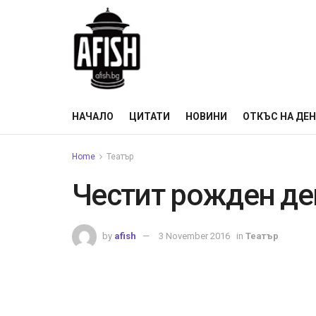
НАЧАЛО
ЦИТАТИ
НОВИНИ
ОТКЪС НА ДЕ
Home
Театър
Честит рожден де
by
afish
3 November 2016
in
Театър