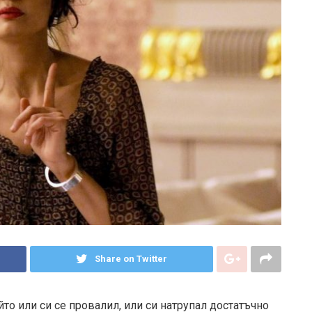
Share on Twitter
йто или си се провалил, или си натрупал достатъчно