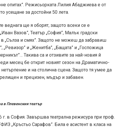
„Поне опитах”. Режисьорката Лилия Абаджиева е от
то усещане за достойни 50 лета.
е веднага ще я оборят, защото всеки се е
 „Иван Вазов”, Театър „София”, Малък градски
 и в „Сълза и смях”. Защото не можеш да забравиш
”, „Ревизор” и „Женитба”, „Бащата” и „Госпожица
ерникът”… Такива са и отзивите за най-новия й
реди месец бе открит новият сезон на Драматично-
 нетърпение и на столична сцена. Защото тя умее да
релищен и прецизен, мъдър и забавен.
а в Плевенския театър
 г. в София. Завършва театрална режисура при проф.
ИЗ „Кръстьо Сарафов”. Била е асистент в класа на