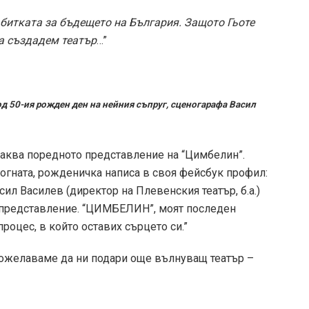
 битката за бъдещето на България. Защото Гьоте
да създадем театър
…”
д 50-ия рожден ден на нейния съпруг, сценогарафа Васил
чаква поредното представление на “Цимбелин”.
рогната, рожденичка написа в своя фейсбук профил:
ил Василев (директор на Плевенския театър, б.а.)
 представление. “ЦИМБЕЛИН”, моят последен
роцес, в който оставих сърцето си.”
ожелаваме да ни подари още вълнуващ театър –