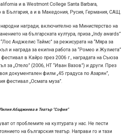
ifornia и в Westmont College Santa Barbara,
в България, а и в Македония, Русия, Германия, САЩ.
народни награди, включително на Министерство на
анението на българската култура, приза „Indy awards”
 “Лос Анджелис Таймс” за режисурата на “Мяра за
акъл и награда за екипна работа за “Ромео и Жулиета”
 фестивал в Кайро през 2006 г., наградата на Съюза
л за „Отело” (2006, НТ “Иван Вазов”) и други. През
воя документален филм „45 градуса по Азарян”,
ия фестивал „Осмата муза”.
 Лилия Абаджиева в Театър “София”
уват от проблемите на културата у нас. Не пести
оянието на българския театър. Направи го и тази