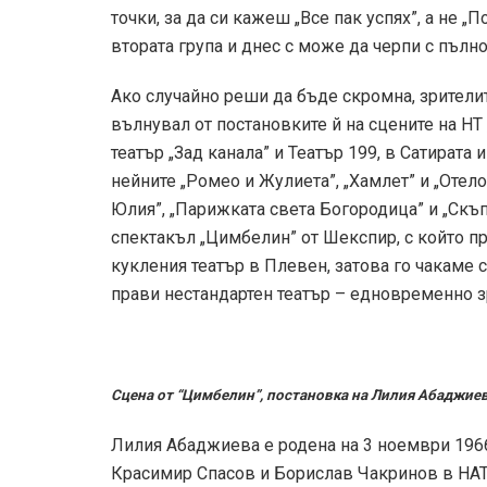
точки, за да си кажеш „Все пак успях”, а не 
втората група и днес с може да черпи с пълно
Ако случайно реши да бъде скромна, зрителит
вълнувал от постановките й на сцените на НТ
театър „Зад канала” и Театър 199, в Сатирата
нейните „Ромео и Жулиета”, „Хамлет” и „Отело
Юлия”, „Парижката света Богородица” и „Скъп
спектакъл „Цимбелин” от Шекспир, с който п
кукления театър в Плевен, затова го чакаме с
прави нестандартен театър – едновременно з
Сцена от “Цимбелин”, постановка на Лилия Абаджиев
Лилия Абаджиева е родена на 3 ноември 1966
Красимир Спасов и Борислав Чакринов в НАТФ