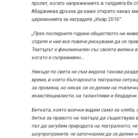
пролет, когато напрежението в гилдията бе с
Абаджиева дръзна да каже открито какво мис
церемонията за наградите „Икар 2016”:
„
През последните години обществото ни живе
отделя и ние все повече рискуваме да се пр
Театърът е феноменален със своята велика в
когато е съпреживян…
Никъде по света не съм видяла такова разде
време, в което българската театрална ситуа
за промяна, но някак си се делим на пчеличк
екзистенциалисти, на талантливи и бездарни.
Битката, която всички водим само за хляба, 
битка за правото на театъра да съществува 
път да загубим природата на театралното, че
шоупрограмите, че започнахме да се делим н