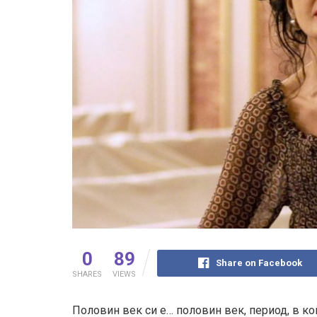
0
89
Share on Facebook
SHARES
VIEWS
Половин век си е… половин век, период, в ко