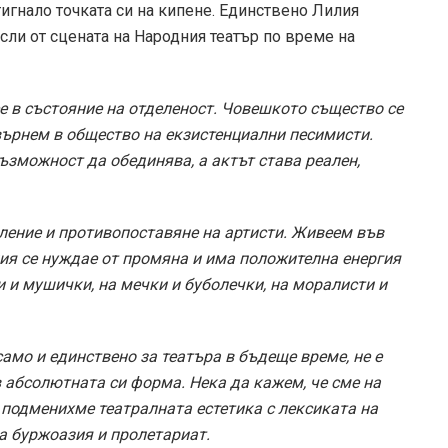
тигнало точката си на кипене. Единствено Лилия
ли от сцената на Народния театър по време на
е в състояние на отделеност. Човешкото същество се
евърнем в общество на екзистенциални песимисти.
ъзможност да обединява, а актът става реален,
ление и противопоставяне на артисти. Живеем във
ция се нуждае от промяна и има положителна енергия
и и мушички, на мечки и буболечки, на моралисти и
само и единствено за театъра в бъдеще време, не е
в абсолютната си форма. Нека да кажем, че сме на
 подменихме театралната естетика с лексиката на
а буржоазия и пролетариат.