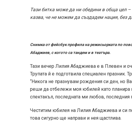
Тази битка може да ни обедини в обща цел –
казва, че не можем да създадем нация, без 
Снимка от фейсбук профила на режисьорката по пово
Абаджиев, с когото са тандем и в театъра.
Тази вечер Лилия Абаджиева е в Плевен и о
Трупата й е подготвила специален празник. Т
“Никога не празнувам рождения си ден, но Вас
реши да отбележи моя юбилей като планира
спектакъл, последната ми любов, последния п
Честитим юбилея на Лилия Абаджиева и си п
това сигурно ще направи и нея щастлива.