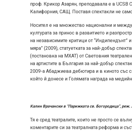
проф. Крикор Азарян, преподавала е в UCSB Cal
Калифорния, САЩ. Поставя спектакли не само 
Носител е на множество национални и между
културата за принос в развитието и разпростр
на независимите критици от “Индипендънт” и
мяра” (2009), статуетката за най-добър спект
(постановка на МХАТ) от Световния театрален
на артистите в България за най-добър спектакъ
2009-а Абаджиева дебютира и в киното със с
който й донесе и Голямата награда на медийн
Калин Врачански в “Парижката св. Богородица”, реж.
Тя е сред театралите, които не просто се вълн
коментарите си за театралната реформа и съст