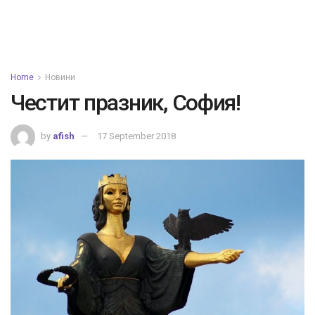
Home
Новини
Честит празник, София!
by
afish
17 September 2018