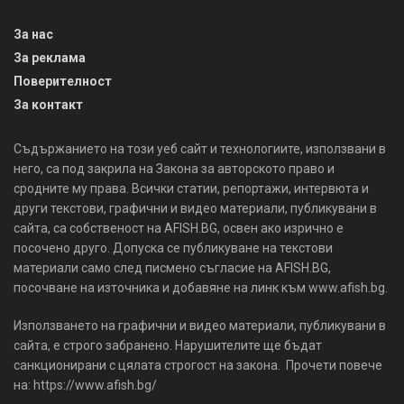
За нас
За реклама
Поверителност
За контакт
Съдържанието на този уеб сайт и технологиите, използвани в
него, са под закрила на Закона за авторското право и
сродните му права. Всички статии, репортажи, интервюта и
други текстови, графични и видео материали, публикувани в
сайта, са собственост на AFISH.BG, освен ако изрично е
посочено друго. Допуска се публикуване на текстови
материали само след писмено съгласие на AFISH.BG,
посочване на източника и добавяне на линк към www.afish.bg.
Използването на графични и видео материали, публикувани в
сайта, е строго забранено. Нарушителите ще бъдат
санкционирани с цялата строгост на закона. Прочети повече
на: https://www.afish.bg/