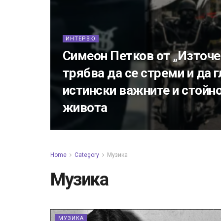
ИНТЕРВЮ
Симеон Петков от „Източе
трябва да се стреми и да 
истински важните и стойн
живота
Home
Category
Музика
Музика
МУЗИКА