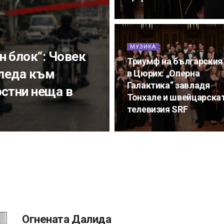
МУЗИКА
н блок“: Човек
Триумф на българския
гледа към
в Цюрих: „Оперна
Галактика“ завладя
остни неща в
Тонхале и швейцарска
телевизия SRF
Огнената Далида