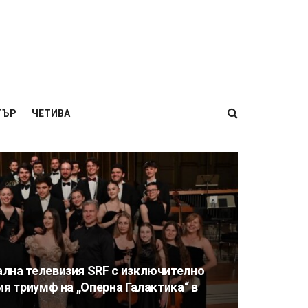
ТЪР
ЧЕТИВА
лна телевизия SRF с изключително
ия триумф на „Оперна Галактика“ в