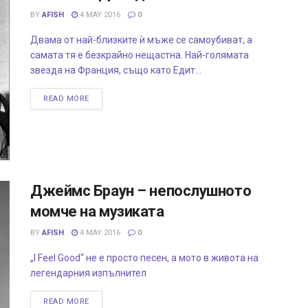
BY
AFISH
4 MAY 2016
0
Двама от най-близките ѝ мъже се самоубиват, а
самата тя е безкрайно нещастна. Най-голямата
звезда на Франция, също като Едит...
READ MORE
Джеймс Браун – непослушното
момче на музиката
BY
AFISH
4 MAY 2016
0
„I Feel Good“ не е просто песен, а мото в живота на
легендарния изпълнител
READ MORE