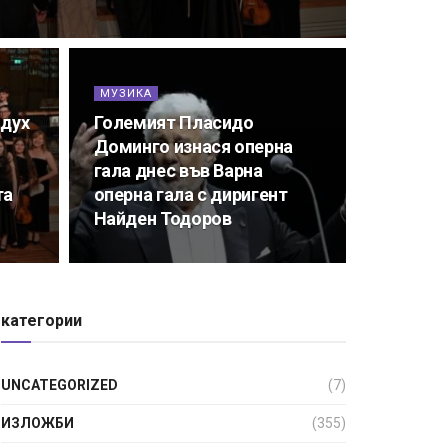
МУЗИКА
 дух
Големият Пласидо
Доминго изнася оперна
гала днес във Варна
та
оперна гала с диригент
Найден Тодоров
категории
UNCATEGORIZED
(7)
ИЗЛОЖБИ
(355)