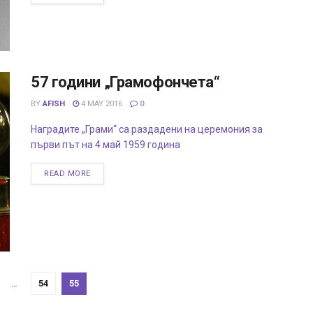
57 години „Грамофончета“
BY
AFISH
4 MAY 2016
0
Наградите „Грами“ са раздадени на церемония за
първи път на 4 май 1959 година
READ MORE
…
54
55