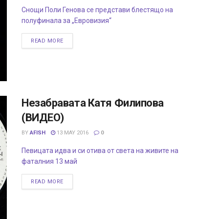
Снощи Поли Генова се представи блестящо на
полуфинала за „Евровизия“
READ MORE
Незабравата Катя Филипова
(ВИДЕО)
BY
AFISH
13 MAY 2016
0
Певицата идва и си отива от света на живите на
фаталния 13 май
READ MORE