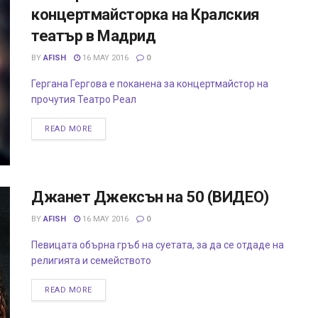
концертмайсторка на Кралския
театър в Мадрид
BY
AFISH
16 MAY 2016
0
Гергана Гергова е поканена за концертмайстор на
прочутия Театро Реал
READ MORE
Джанет Джексън на 50 (ВИДЕО)
BY
AFISH
16 MAY 2016
0
Певицата обърна гръб на суетата, за да се отдаде на
религията и семейството
READ MORE