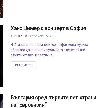
Ханс Цимер с концерт в София
BY
AFISH
15 MAY 2016
0
Най-известният композитор на филмова музика
обещава да впечатли публиката с невероятни
ефекти от звук и светлина
READ MORE
България сред първите пет страни
на “Евровизия”