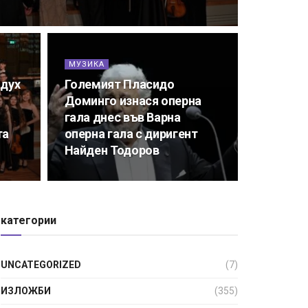
МУЗИКА
 дух
Големият Пласидо
Доминго изнася оперна
гала днес във Варна
та
оперна гала с диригент
Найден Тодоров
категории
UNCATEGORIZED
(7)
ИЗЛОЖБИ
(355)