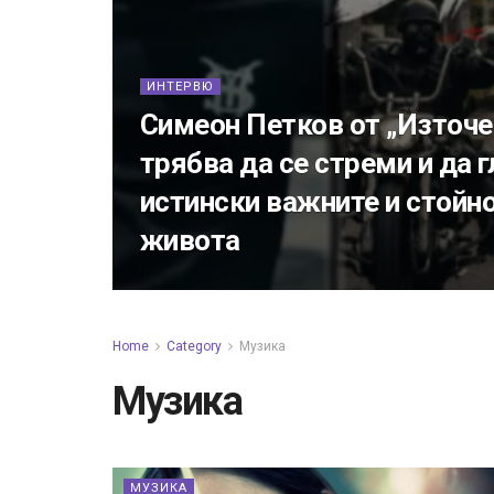
ИНТЕРВЮ
Симеон Петков от „Източе
трябва да се стреми и да 
истински важните и стойн
живота
Home
Category
Музика
Музика
МУЗИКА