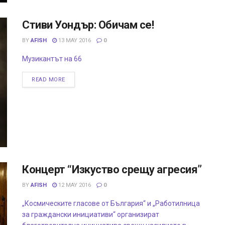
Стиви Уондър: Обичам се!
BY
AFISH
13 MAY 2016
0
Музикантът на 66
READ MORE
Концерт “Изкуство срещу агресия”
BY
AFISH
12 MAY 2016
0
„Космическите гласове от България“ и „Работилница
за граждански инициативи“ организират