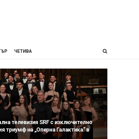
ТЪР
ЧЕТИВА
лна телевизия SRF с изключително
ия триумф на „Оперна Галактика“ в