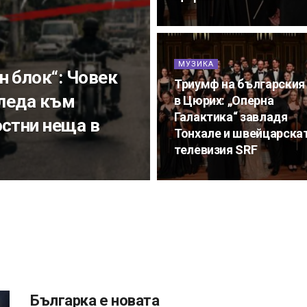
МУЗИКА
н блок“: Човек
Триумф на българския
гледа към
в Цюрих: „Оперна
Галактика“ завладя
остни неща в
Тонхале и швейцарска
телевизия SRF
Българка е новата