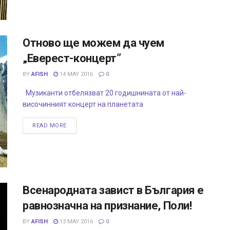
Отново ще можем да чуем
„Еверест-концерт”
BY
AFISH
14 MAY 2016
0
Музиканти отбелязват 20 годишнината от най-
височинният концерт на планетата
READ MORE
Всенародната завист в България е
равнозначна на признание, Поли!
BY
AFISH
13 MAY 2016
0