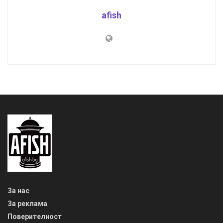
afish
За нас
За реклама
Поверителност