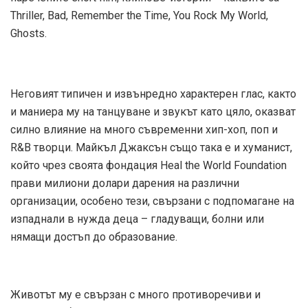
Thrillеr, Bad, Remember the Time, You Rock My World,
Ghosts.
Неговият типичен и извънредно характерен глас, както
и маниера му на танцуване и звукът като цяло, оказват
силно влияние на много съвременни хип-хоп, поп и
R&B творци. Майкъл Джаксън също така е и хуманист,
който чрез своята фондация Heal the World Foundation
прави милиони долари дарения на различни
организации, особено тези, свързани с подпомагане на
изпаднали в нужда деца – гладуващи, болни или
нямащи достъп до образование.
Животът му е свързан с много противоречиви и