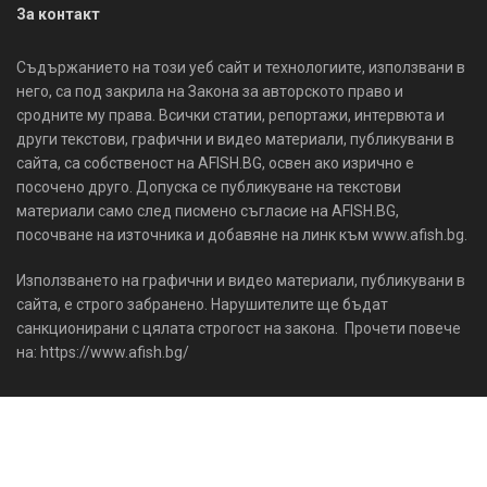
За контакт
Съдържанието на този уеб сайт и технологиите, използвани в
него, са под закрила на Закона за авторското право и
сродните му права. Всички статии, репортажи, интервюта и
други текстови, графични и видео материали, публикувани в
сайта, са собственост на AFISH.BG, освен ако изрично е
посочено друго. Допуска се публикуване на текстови
материали само след писмено съгласие на AFISH.BG,
посочване на източника и добавяне на линк към www.afish.bg.
Използването на графични и видео материали, публикувани в
сайта, е строго забранено. Нарушителите ще бъдат
санкционирани с цялата строгост на закона. Прочети повече
на: https://www.afish.bg/