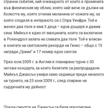
странни събития, най-очевидното от които е промяната
във физическия му облик, която най-вече се дължи на
болестта му, която отнема меланина от кожата му, за
която споделя в интервюто си с Опра Уинфри. Той е
женен два пъти и има 3 деца – една дъщеря и двама
сина. Майкъл е един от малцината, които са включени
в Рокендрол залата на славата два пъти. Той е вписан
в книгата на световните рекорди на Гинес – общо с 15
награди „Грами“ и 17 номер едно сингли.
През юли 2009 г. в Англия е планирано турне с 50
негови концерта, за които билетите са разпродадени.
Майкъл Джаксън умира само седмици преди началото
на турнето, на 25 юни 2009 г., след спиране на
сърдечната му дейност.
Преди смъртта на Джаксън са били предписани