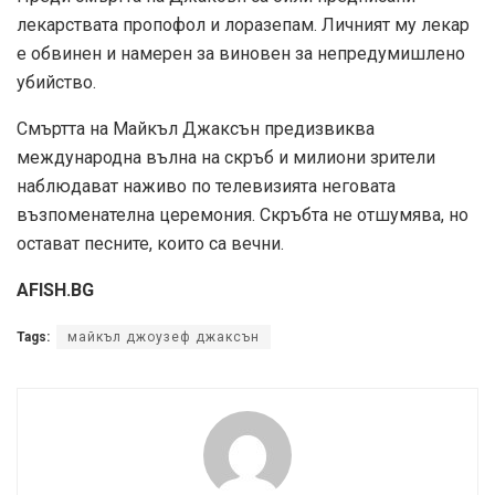
лекарствата пропофол и лоразепам. Личният му лекар
е обвинен и намерен за виновен за непредумишлено
убийство.
Смъртта на Майкъл Джаксън предизвиква
международна вълна на скръб и милиони зрители
наблюдават наживо по телевизията неговата
възпоменателна церемония. Скръбта не отшумява, но
остават песните, които са вечни.
AFISH.BG
Tags:
майкъл джоузеф джаксън