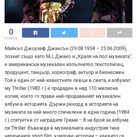
0
SHARES
Майкъл Джоузеф Джаксън (29.08.1958 – 25.06.2009),
познат също като MJ, Джако и „Краля на поп музиката”,
е американски музикален изпълнител, текстописец,
продуцент, танцьор, хореограф, актьор и бизнесмен.
Той е един от най-известните певци в света, а албумът
му Thriller (1982 г.) е продаден в над 110 милиона
копия, което го прави най-продаваният музикален
албум в историята. Държи рекорд в историята на
музиката за най-много спечелени в една година (1984
г.) статуетки от наградите Грами – 8 на брой за албума
си Thriller. Въвежда в музикалната индустрия така
наречените short film, клипове-истории – каквито са