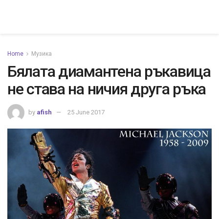
Home
Музика
Бялата диамантена ръкавица
не става на ничия друга ръка
by
afish
25 June 2017