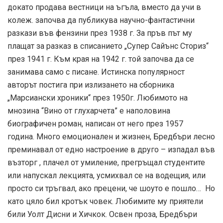
докато продава вестници на ъгъла, вместо да учи в
колеж. започва да публикува научно-фантастични
разкази във фензини през 1938 г. За пръв път му
плащат за разказ в списанието „Супер Сайънс Сториз“
през 1941 г. Към края на 1942 г. той започва да се
занимава само с писане. Истинска популярност
авторът постига при излизането на сборника
„Марсиански хроники“ през 1950г. Любимото на
мнозина “Вино от глухарчета” е наполовина
биографичен роман, написан от него през 1957
година. Много емоционален и жизнен, Бредбъри лесно
преминавал от едно настроение в друго – изпадал във
възторг , плачел от умиление, прегръщал студентите
или напускал лекцията, усмихвал се на водещия, или
просто си тръгвал, ако прецени, че шоуто е пошло… Но
като цяло бил кротък човек. Любимите му приятели
били Уолт Дисни и Хичкок. Освен проза, Бредбъри