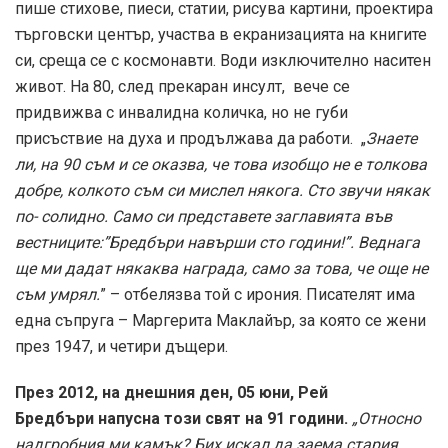
пише стихове, пиеси, статии, рисува картини, проектира
търговски център, участва в екранизацията на книгите
си, среща се с космонавти. Води изключително наситен
живот. На 80, след прекаран инсулт, вече се
придвижва с инвалидна количка, но не губи
присъствие на духа и продължава да работи. „
Знаете
ли, на 90 съм и се оказва, че това изобщо не е толкова
добре, колкото съм си мислел някога. Сто звучи някак
по- солидно. Само си представете заглавията във
вестниците:”Бредбъри навърши сто години!”. Веднага
ще ми дадат някаква награда, само за това, че още не
съм умрял.
” – отбелязва той с ирония. Писателят има
една съпруга – Маргерита Маклайър, за която се жени
през 1947, и четири дъщери.
През 2012, на днешния ден, 05 юни, Рей
Бредбъри напусна този свят на 91 години.
„Относно
надгробния ми камък? Бих искал да заема стария