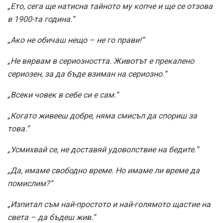
„Ето, сега ще натисна тайното му копче и ще се отзова
в 1900-та година.”
„Ако не обичаш нещо – не го прави!”
„Не вярвам в сериозността. Животът е прекалено
сериозен, за да бъде взиман на сериозно.”
„Всеки човек в себе си е сам.”
„Когато живееш добре, няма смисъл да спориш за
това.”
„Усмихвай се, не доставяй удоволствие на бедите.”
„Да, имаме свободно време. Но имаме ли време да
помислим?”
„Изпитал съм най-простото и най-голямото щастие на
света – да бъдеш жив.”