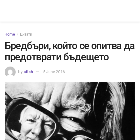
Home
Цитати
Бредбъри, който се опитва да
предотврати бъдещето
by
afish
5 June 2016