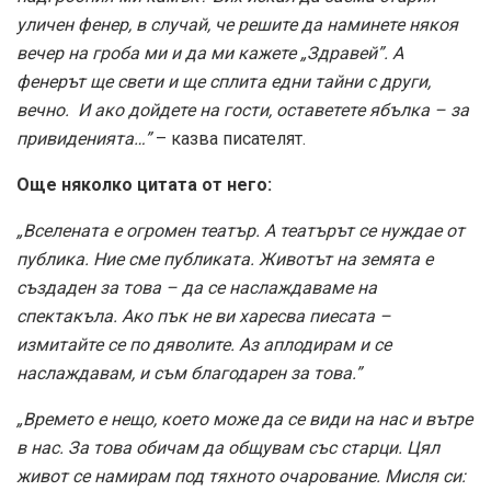
уличен фенер, в случай, че решите да наминете някоя
вечер на гроба ми и да ми кажете „Здравей”. А
фенерът ще свети и ще сплита едни тайни с други,
вечно. И ако дойдете на гости, оставетете ябълка – за
привиденията…”
– казва писателят.
Още няколко цитата от него:
„Вселената е огромен театър. А театърът се нуждае от
публика. Ние сме публиката. Животът на земята е
създаден за това – да се наслаждаваме на
спектакъла. Ако пък не ви харесва пиесата –
измитайте се по дяволите. Аз аплодирам и се
наслаждавам, и съм благодарен за това.”
„Времето е нещо, което може да се види на нас и вътре
в нас. За това обичам да общувам със старци. Цял
живот се намирам под тяхното очарование. Мисля си: