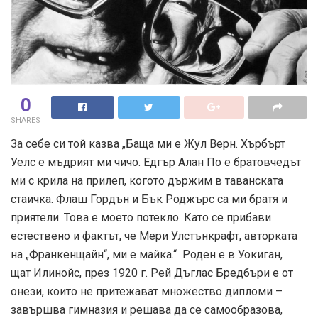
0
SHARES
За себе си той казва „Баща ми е Жул Верн. Хърбърт
Уелс е мъдрият ми чичо. Едгър Алан По е братовчедът
ми с крила на прилеп, когото държим в таванската
стаичка. Флаш Гордън и Бък Роджърс са ми братя и
приятели. Това е моето потекло. Като се прибави
естествено и фактът, че Мери Улстънкрафт, авторката
на „Франкенщайн“, ми е майка.“ Роден е в Уокиган,
щат Илинойс, през 1920 г. Рей Дъглас Бредбъри е от
онези, които не притежават множество дипломи –
завършва гимназия и решава да се самообразова,