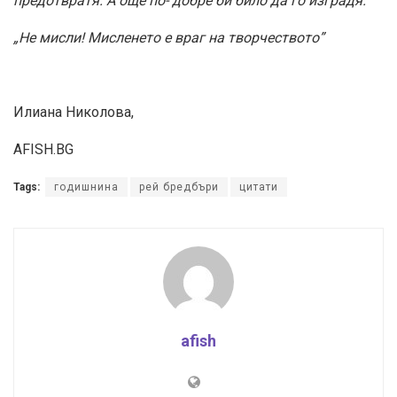
предотвратя. А още по- добре би било да го изградя.”
„Не мисли! Мисленето е враг на творчеството”
Илиана Николова,
AFISH.BG
Tags:
годишнина
рей бредбъри
цитати
afish