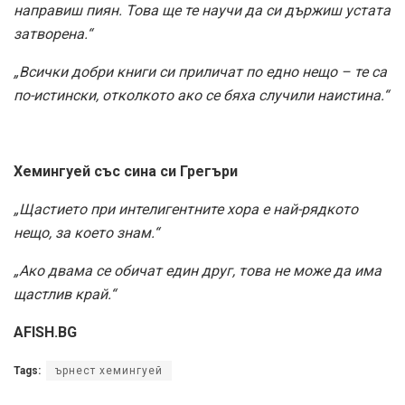
направиш пиян. Това ще те научи да си държиш устата
затворена.“
„Всички добри книги си приличат по едно нещо – те са
по-истински, отколкото ако се бяха случили наистина.“
Хемингуей със сина си Грегъри
„Щастието при интелигентните хора е най-рядкото
нещо, за което знам.“
„Ако двама се обичат един друг, това не може да има
щастлив край.“
AFISH.BG
Tags:
ърнест хемингуей