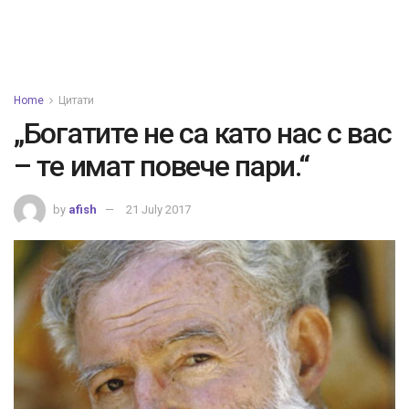
Home
Цитати
„Богатите не са като нас с вас
– те имат повече пари.“
by
afish
21 July 2017