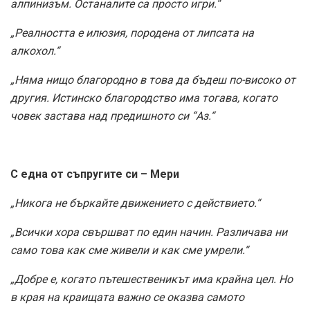
алпинизъм. Останалите са просто игри.“
„Реалността е илюзия, породена от липсата на
алкохол.“
„Няма нищо благородно в това да бъдеш по-високо от
другия. Истинско благородство има тогава, когато
човек застава над предишното си “Аз.“
С една от съпругите си – Мери
„Никога не бъркайте движението с действието.“
„Всички хора свършват по един начин. Различава ни
само това как сме живeли и как сме умрели.“
„Добре е, когато пътешественикът има крайна цел. Но
в края на краищата важно се оказва самото