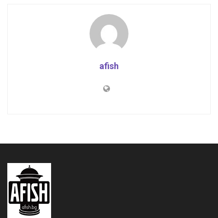
afish