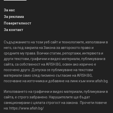
За нас
За реклама
Поверителност
За контакт
Съдържанието на този уеб сайт и технологиите, използвани в
него, са под закрила на Закона за авторското право и
сродните му права. Всички статии, репортажи, интервюта и
други текстови, графични и видео материали, публикувани в
сайта, са собственост на AFISH.BG, освен ако изрично е
посочено друго. Допуска се публикуване на текстови
материали само след писмено съгласие на AFISH.BG,
посочване на източника и добавяне на линк към www.afish.bg.
Използването на графични и видео материали, публикувани в
сайта, е строго забранено. Нарушителите ще бъдат
санкционирани с цялата строгост на закона. Прочети повече
на: https://www.afish.bg/