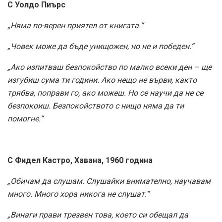
С Уолдо Пиърс
„Няма по-верен приятел от книгата.“
„Човек може да бъде унищожен, но не и победен.“
„Ако изпитваш безпокойство по малко всеки ден – ще
изгубиш сума ти години. Ако нещо не върви, както
трябва, поправи го, ако можеш. Но се научи да не се
безпокоиш. Безпокойството с нищо няма да ти
помогне.“
С Фидел Кастро, Хавана, 1960 година
„Обичам да слушам. Слушайки внимателно, научавам
много. Много хора никога не слушат.“
„Винаги прави трезвен това, което си обещал да