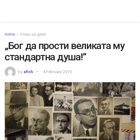
Home
Откъс на деня
„Бог да прости великата му
стандартна душа!”
by
afish
4 February 2019