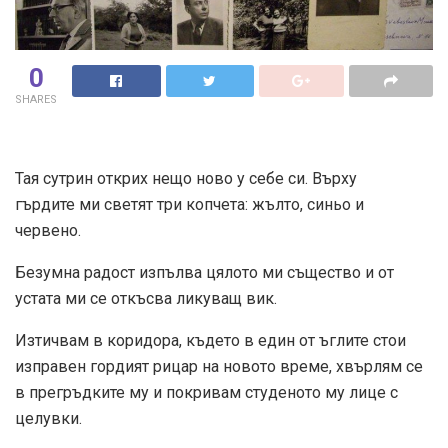
0
SHARES
Тая сутрин открих нещо ново у себе си. Върху
гърдите ми светят три копчета: жълто, синьо и
червено.
Безумна радост изпълва цялото ми същество и от
устата ми се откъсва ликуващ вик.
Изтичвам в коридора, където в един от ъглите стои
изправен гордият рицар на новото време, хвърлям се
в прегръдките му и покривам студеното му лице с
целувки.