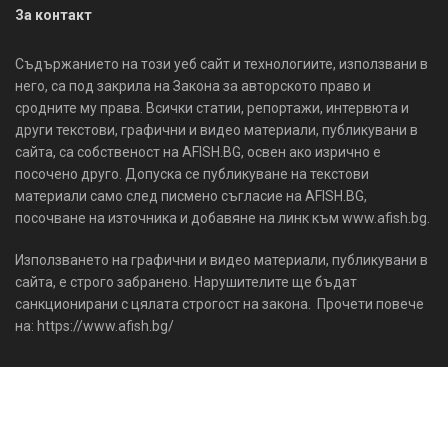
За контакт
Съдържанието на този уеб сайт и технологиите, използвани в
него, са под закрила на Закона за авторското право и
сродните му права. Всички статии, репортажи, интервюта и
други текстови, графични и видео материали, публикувани в
сайта, са собственост на AFISH.BG, освен ако изрично е
посочено друго. Допуска се публикуване на текстови
материали само след писмено съгласие на AFISH.BG,
посочване на източника и добавяне на линк към www.afish.bg.
Използването на графични и видео материали, публикувани в
сайта, е строго забранено. Нарушителите ще бъдат
санкционирани с цялата строгост на закона. Прочети повече
на: https://www.afish.bg/