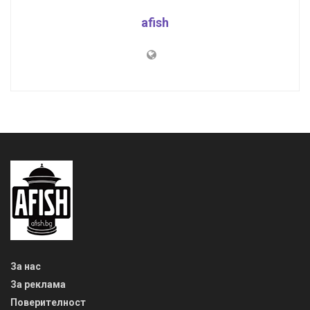
afish
За нас
За реклама
Поверителност