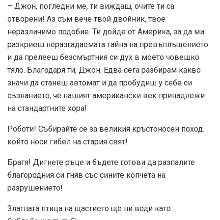
– Джон, погледни ме, ти виждаш, очите ти са
отворени! Аз съм вече твой двойник, твое
неразличимо подобие. Ти дойде от Америка, за да ми
разкриеш неразгадаемата тайна на превъплъщението
и да прелееш безсмъртния си дух в моето човешко
тяло. Благодаря ти, Джон. Едва сега разбирам какво
значи да станеш автомат и да пробудиш у себе си
съзнанието, че нашият американски век принадлежи
на стандартните хора!
Роботи! Събирайте се за великия кръстоносен поход.
който носи гибел на стария свят!
Братя! Дигнете ръце и бъдете готови да разпалите
благородния си гняв със сините копчета на
разрушението!
Златната птица на щастието ще ни води като