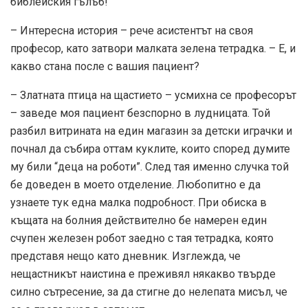
библейския гълъб!
– Интересна история – рече асистентът на своя
професор, като затвори малката зелена тетрадка. – Е, и
какво стана после с вашия пациент?
– Златната птица на щастието – усмихна се професорът
– заведе моя пациент безспорно в лудницата. Той
разбил витрината на един магазин за детски играчки и
почнал да събира оттам куклите, които според думите
му били “деца на роботи”. След тая именно случка той
бе доведен в моето отделение. Любопитно е да
узнаете тук една малка подробност. При обиска в
къщата на болния действително бе намерен един
счупен железен робот заедно с тая тетрадка, която
представя нещо като дневник. Изглежда, че
нещастникът наистина е преживял някакво твърде
силно сътресение, за да стигне до нелепата мисъл, че