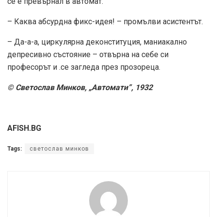
се е превърнал в автомат.
– Каква абсурдна фикс-идея! – промълви асистентът.
– Да-а-а, циркулярна деконституция, маниакално
депресивно състояние – отвърна на себе си
професорът и .се загледа през прозореца.
© Светослав Минков, „Автомати”, 1932
AFISH.BG
Tags:
светослав минков