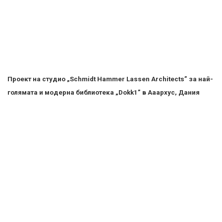
Проект на „waa” (we architech anonymous) за Музея за
съвременно изкуство (MOCA) в Инчуан, Китай
Снимки www.worldarchitecturefestival.com
AFISH.BG
Tags:
берлин
културни институции
номинации
световен архитектурен фестивал
сграда на годината
afish