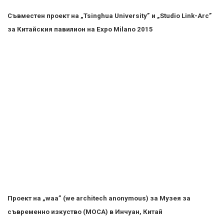
други текстови, графични и видео материали, публикувани в
сайта, са собственост на AFISH.BG, освен ако изрично е
посочено друго. Допуска се публикуване на текстови
материали само след писмено съгласие на AFISH.BG,
посочване на източника и добавяне на линк към www.afish.bg.
Използването на графични и видео материали, публикувани в
сайта, е строго забранено. Нарушителите ще бъдат
санкционирани с цялата строгост на закона. Прочети повече
на: https://www.afish.bg/