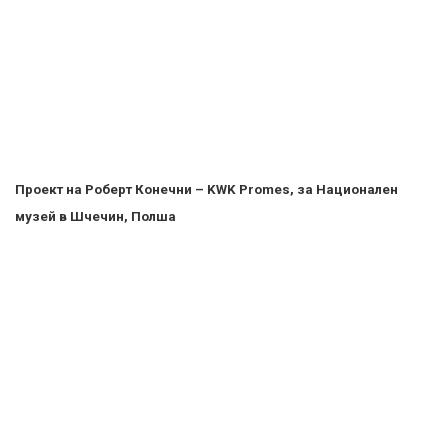
Проект на Роберт Конечни – KWK Promes, за Национален
музей в Шчечин, Полша
Проект на студио „Schmidt Hammer Lassen Architects” за най-
голямата и модерна библиотека „Dokk1” в Ааархус, Дания
Проект на „Studio Gang” за „Writers Theatre” в Гленко, САЩ
Съвместен проект на „Tsinghua University” и „Studio Link-Arc”
за Китайския павилион на Expo Milano 2015