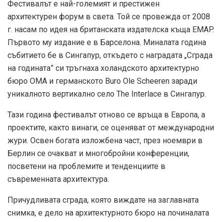
Фестивалът е най-големият и престижен
архитектурен форум в света. Той се провежда от 2008
г. насам по идея на британската издателска къща EMAP.
Първото му издание е в Барселона. Миналата година
събитието бе в Сингапур, откъдето с наградата „Сграда
на годината” си тръгнаха холандското архитектурно
бюро ОМА и германското Buro Ole Sсheeren заради
уникалното вертикално село The Interlace в Сингапур.
Тази година фестивалът отново се връща в Европа, а
проектите, както винаги, се оценяват от международни
жури. Освен богата изложбена част, през ноември в
Берлин се очакват и многобройни конференции,
посветени на проблемите и тенденциите в
съвременната архитектура.
Причудливата сграда, която виждате на заглавната
снимка, е дело на архитектурното бюро на починалата