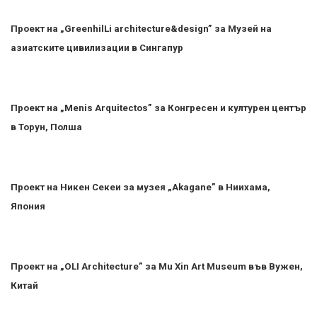
Проект на „GreenhilLi architecture&design” за Музей на
азиатските цивилизации в Сингапур
Проект на „Menis Arquitectos” за Конгресен и културен център
в Торун, Полша
Проект на Никен Секеи за музея „Akagane” в Ниихама,
Япония
Проект на „OLI Architecture” за Mu Xin Art Museum във Вужен,
Китай