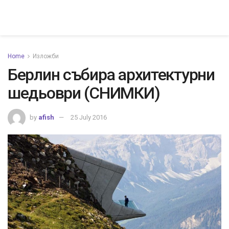
Home
Изложби
Берлин събира архитектурни
шедьоври (СНИМКИ)
by
afish
25 July 2016