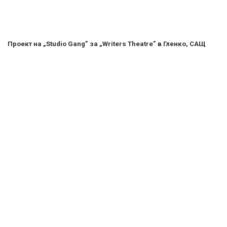
За нас
За реклама
Поверителност
За контакт
Съдържанието на този уеб сайт и технологиите, използвани в
него, са под закрила на Закона за авторското право и
сродните му права. Всички статии, репортажи, интервюта и