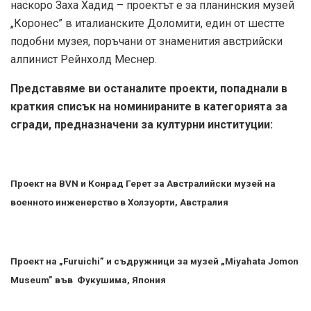
наскоро Заха Хадид – проектът е за планинския музей
„Коронес” в италианските Доломити, един от шестте
подобни музея, поръчани от знаменития австрийски
алпинист Рейнхолд Меснер.
Представяме ви останалите проекти, попаднали в
краткия списък на номинираните в категорията за
сгради, предназначени за културни институции:
Проект на BVN и Конрад Герет за Австралийски музей на
военното инженерство в Холзуорти, Австралия
Проект на „Furuichi” и съдружници за музей „Miyahata Jomon
Museum” във Фукушима, Япония