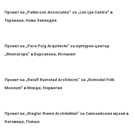
Проект на „Patterson Associates” за „Len Lye Centre” в
Таранаки, Нова Зеландия
Проект на „Pere Puig Arquitecte” за културен център
„Монтагора” в Барселона, Испания
Проект на „Reiulf Ramstad Architects” за „Romsdal Folk
Museum” в Молде, Норвегия
Проект на „Riegler Riewe Architekten” за Силезийския музей в
Катовице, Полша