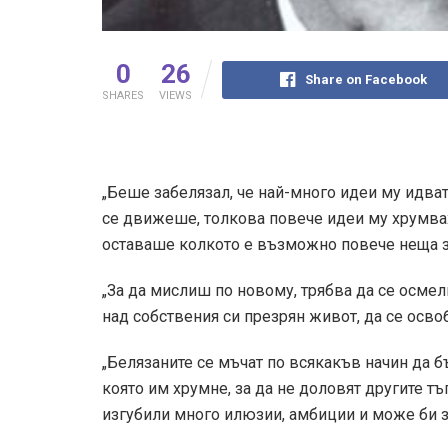
0
26
Share on Facebook
SHARES
VIEWS
„Беше забелязал, че най-много идеи му идват,
се движеше, толкова повече идеи му хрумва
оставаше колкото е възможно повече неща за
„За да мислиш по новому, трябва да се осмел
над собствения си презрян живот, да се осво
„Белязаните се мъчат по всякакъв начин да бъ
която им хрумне, за да не доловят другите тъга
изгубили много илюзии, амбиции и може би зае