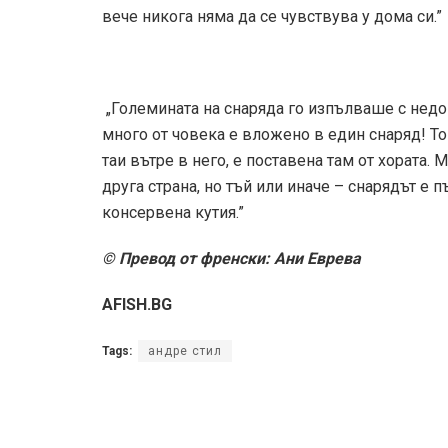
вече никога няма да се чувствува у дома си.”
„Големината на снаряда го изпълваше с недов
много от човека е вложено в един снаряд! Той
таи вътре в него, е поставена там от хората.
друга страна, но тъй или иначе – снарядът е п
консервена кутия.”
© Превод от френски: Ани Еврева
AFISH.BG
Tags:
андре стил