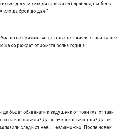
ствуват двеста хиляди пръчки на барабани, особено
учило да брои до две.”
бва да се признае, че доколкото зависи от нея, тя все
неща се раждат от земята всяка година.”
да бъдат обхванати и задушени от този газ, от тази
то са ги изоставили? Да се чувстват виновни? Да си
са запазили следи от нея… Невъзможно! После човек