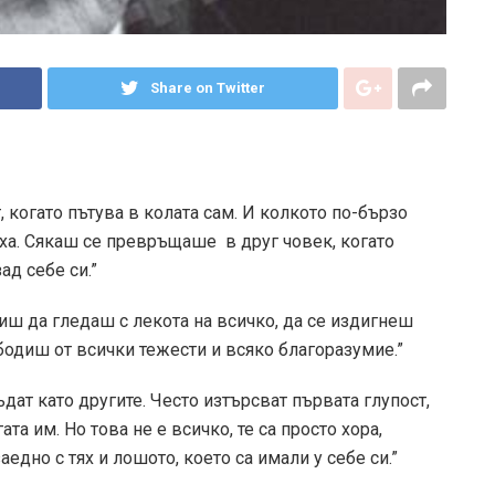
Share on Twitter
 когато пътува в колата сам. И колкото по-бързо
ха. Сякаш се превръщаше в друг човек, когато
д себе си.”
иш да гледаш с лекота на всичко, да се издигнеш
бодиш от всички тежести и всяко благоразумие.”
дат като другите. Често изтърсват първата глупост,
та им. Но това не е всичко, те са просто хора,
дно с тях и лошото, което са имали у себе си.”