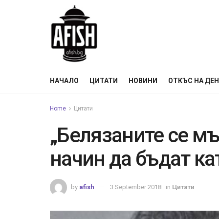
НАЧАЛО
ЦИТАТИ
НОВИНИ
ОТКЪС НА ДЕ
Home
Цитати
„Белязаните се мъ
начин да бъдат ка
by
afish
3 September 2018
in
Цитати