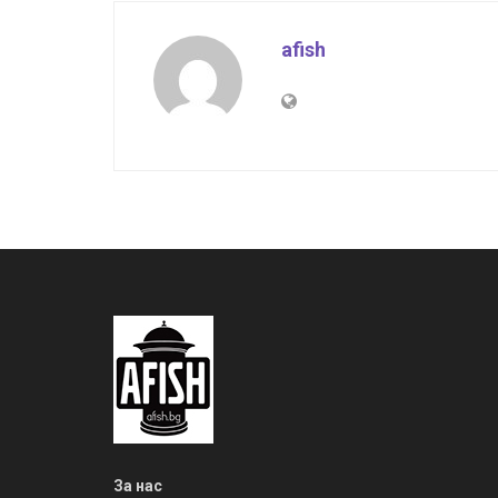
afish
За нас