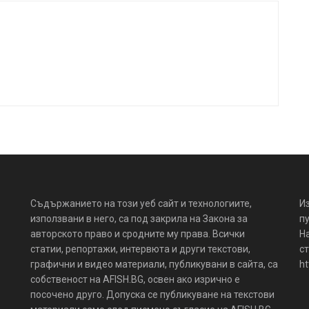
Съдържанието на този уеб сайт и технологиите,
И
използвани в него, са под закрила на Закона за
пу
авторското право и сродните му права. Всички
Н
статии, репортажи, интервюта и други текстови,
ст
графични и видео материали, публикувани в сайта, са
ht
собственост на AFISH.BG, освен ако изрично е
посочено друго. Допуска се публикуване на текстови