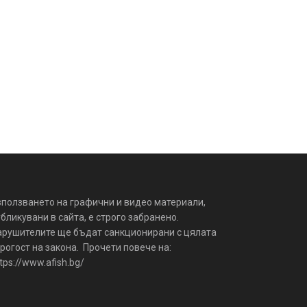
зползването на графични и видео материали,
бликувани в сайта, е строго забранено.
арушителите ще бъдат санкционирани с цялата
рогост на закона. Прочети повече на:
tps://www.afish.bg/