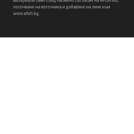
материали само след писмено съгласие на AFISH.BG,
посочване на източника и добавяне на линк към
www.afish.bg.