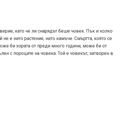
ерие, като че ли снарядът беше човек. Пък и колко
 не е нито растение, нито камъче. Смъртта, която се
 Може би хората от преди много години, може би от
ълен с пороците на човека. Той е човекът, затворен в