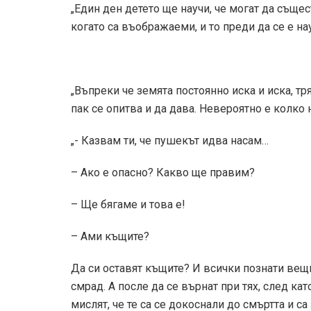
„Един ден детето ще научи, че могат да съще
когато са въображаеми, и то преди да се е на
„Въпреки че земята постоянно иска и иска, тря
пак се опитва и да дава. Невероятно е колко 
„- Казвам ти, че пушекът идва насам…
– Ако е опасно? Какво ще правим?
– Ще бягаме и това е!
– Ами къщите?
Да си оставят къщите? И всички познати вещи 
смрад. А после да се върнат при тях, след ка
мислят, че те са се докоснали до смъртта и 