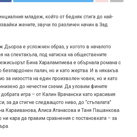
инциалния младеж, който от бедняк стига до най-
лзвайки жените, звучи по различен начин в Зад
ж Дьороа е усложнен образ, у когото в началото
оя на спектакъла, под натиска на обществените
. Режисьорът Бина Харалампиева е обърнала романа с
 безпардонен палач, но и като жертва. И в някакъв
о за низостта на един произволен човек, но и като
ринизено до нечестни схеми. Да уловим фините
добрата игра – от Калин Врачански като красивия
и, за да стигне следващото ниво, до “стъпалата”
на Караиванова, Алиса Атанасова и Таня Пашанкова.
 ни кара да правим сравнения с постановката – за
ъра.