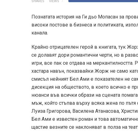
SHARES
VIEWS
Познатата история на Ги дьо Мопасан за пров
високи постове в бизнеса и политиката, изпо
канала.
Крайно отрицателен герой в книгата, тук Жор
се долавят дори романтични черти, но в разв
игри, все пак се отдава на меркантилността
хастара навън, показвайки Жорж не само като
смисъл нейният Бел Ами е показателен не сам
дисекция на обществото, в което всичко е п
нюанси във всички образи на сцената помага 
мъж, който стъпва върху всяка жена по пътя с
Луиза Григорова, Василена Атанасова, Христи
Бел Ами е известен роман и това автоматично
щастие везните се наклоняват в полза на теат