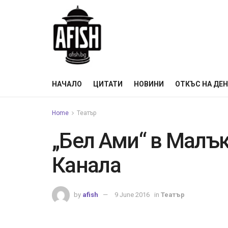
НАЧАЛО
ЦИТАТИ
НОВИНИ
ОТКЪС НА ДЕ
Home
Театър
„Бел Ами“ в Малък
Канала
by
afish
9 June 2016
in
Театър