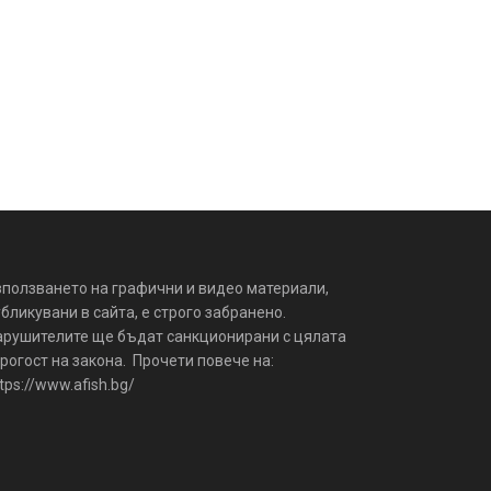
зползването на графични и видео материали,
бликувани в сайта, е строго забранено.
арушителите ще бъдат санкционирани с цялата
рогост на закона. Прочети повече на:
tps://www.afish.bg/