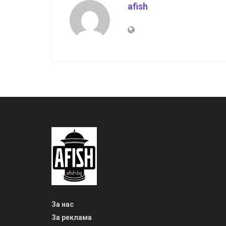
afish
За нас
За реклама