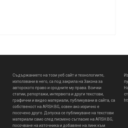
Съдържанието на този уеб сайт и технологиите,
И
използвани в него, са под закрила на Закона за
пу
авторското право и сродните му права. Всички
Н
статии, репортажи, интервюта и други текстови,
ст
графични и видео материали, публикувани в сайта, са
ht
собственост на AFISH.BG, освен ако изрично е
посочено друго. Допуска се публикуване на текстови
материали само след писмено съгласие на AFISH.BG,
посочване на източника и добавяне на линк към