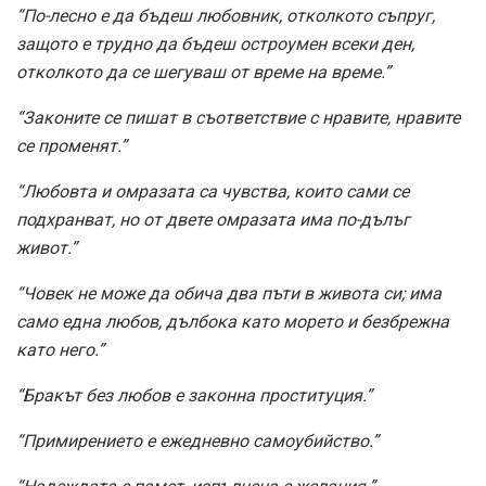
“По-лесно е да бъдеш любовник, отколкото съпруг,
защото е трудно да бъдеш остроумен всеки ден,
отколкото да се шегуваш от време на време.”
“Законите се пишат в съответствие с нравите, нравите
се променят.”
“Любовта и омразата са чувства, които сами се
подхранват, но от двете омразата има по-дълъг
живот.”
“Човек не може да обича два пъти в живота си; има
само една любов, дълбока като морето и безбрежна
като него.”
“Бракът без любов е законна проституция.”
“Примирението е ежедневно самоубийство.”