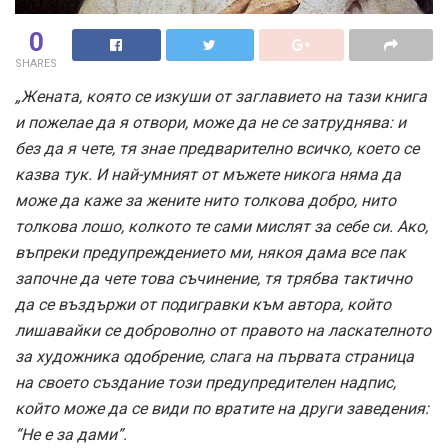
0
SHARES
„Жената, която се изкуши от заглавието на тази книга
и пожелае да я отвори, може да не се затруднява: и
без да я чете, тя знае предварително всичко, което се
казва тук. И най-умният от мъжете никога няма да
може да каже за жените нито толкова добро, нито
толкова лошо, колкото те сами мислят за себе си. Ако,
въпреки предупреждението ми, някоя дама все пак
започне да чете това съчинение, тя трябва тактично
да се въздържи от подигравки към автора, който
лишавайки се доброволно от правото на ласкателното
за художника одобрение, слага на първата страница
на своето създание този предупредителен надпис,
който може да се види по вратите на други заведения:
“Не е за дами”.