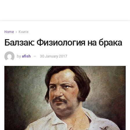
Home
Книги
Балзак: Физиология на брака
by
afish
30 January 2017