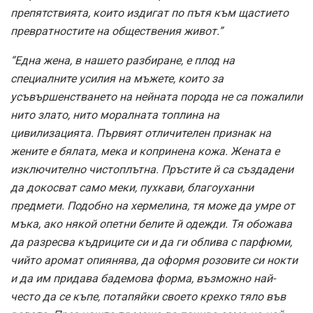
препятствията, които издигат по пътя към щастието
превратностите на обществения живот.”
“Една жена, в нашето разбиране, е плод на
специалните усилия на мъжете, които за
усъвършенстването на нейната порода не са пожалили
нито злато, нито моралната топлина на
цивилизацията. Първият отличителен признак на
жените е бялата, мека и копринена кожа. Жената е
изключително чистоплътна. Пръстите й са създадени
да докосват само меки, пухкави, благоуханни
предмети. Подобно на хермелина, тя може да умре от
мъка, ако някой опетни белите й одежди. Тя обожава
да разресва къдриците си и да ги облива с парфюми,
чийто аромат опиянява, да оформя розовите си нокти
и да им придава бадемова форма, възможно най-
често да се къпе, потапяйки своето крехко тяло във