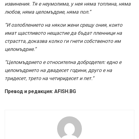
извинения. Тя е неумолима, у нея няма топлина, няма
любов, няма целомъдрие, няма пол.”
“И озлоблението на някои жени срещу ония, които
имат щастливото нещастие да бъдат пленници на
страстта, доказва колко ги гнети собственото им
целомъдрие.”
“Целомъдрието е относителна добродетел: едно е
целомъдрието на двадесет години, друго е на
тридесет, трето на четиридесет и пет.”
Превод и редакция: AFISH.BG