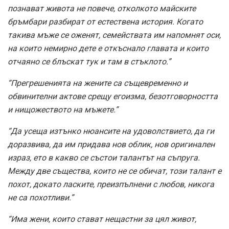
познават живота не повече, отколкото майските
бръмбари разбират от естествена история. Когато
такива мъже се оженят, семействата им напомнят оси,
на които немирно дете е откъснало главата и които
отчаяно се блъскат тук и там в стъклото.”
“Прегрешенията на жените са същевременно и
обвинителни актове срещу егоизма, безотговорността
и нищожеството на мъжете.”
“Да усеща изтънко нюансите на удоволствието, да ги
доразвива, да им придава нов облик, нов оригинален
израз, ето в какво се състои талантът на съпруга.
Между две същества, които не се обичат, този талант е
похот, докато ласките, преизпълнени с любов, никога
не са похотливи.”
“Има жени, които стават нещастни за цял живот,