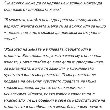
“На всичко може да се надяваме и всичко можем да
очакваме от влюбената жена.”
“В момента, в който реши да престъпи съпружеската
вярност, жената смята мъжа си за всичко или за нищо
– положение, което можем да приемем за отправна
точка.”
“Животът на жената е в главата, сърцето или в
страстта. Във възрастта, когато жена му е опознала
живота, мъжът трябва да знае дали първопричината
за изневярата, която тя замисля, е тщеславието,
чувството или темпераментът. Темпераментът се
поддава на лечение; чувството предлага на мъжа
големи шансове за успех, но тщеславието е
неизлечимо. Жената, която живее с главата си, е
ужасно зло. Тя ще обедини в себе си недостатъците на
страстната и на обичащата жена, без да има техните