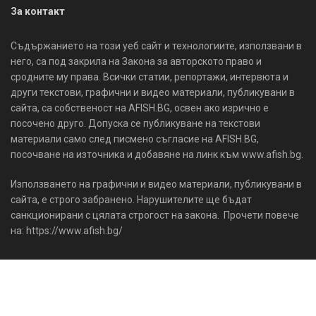
За контакт
Съдържанието на този уеб сайт и технологиите, използвани в
него, са под закрила на Закона за авторското право и
сродните му права. Всички статии, репортажи, интервюта и
други текстови, графични и видео материали, публикувани в
сайта, са собственост на AFISH.BG, освен ако изрично е
посочено друго. Допуска се публикуване на текстови
материали само след писмено съгласие на AFISH.BG,
посочване на източника и добавяне на линк към www.afish.bg.
Използването на графични и видео материали, публикувани в
сайта, е строго забранено. Нарушителите ще бъдат
санкционирани с цялата строгост на закона. Прочети повече
на: https://www.afish.bg/