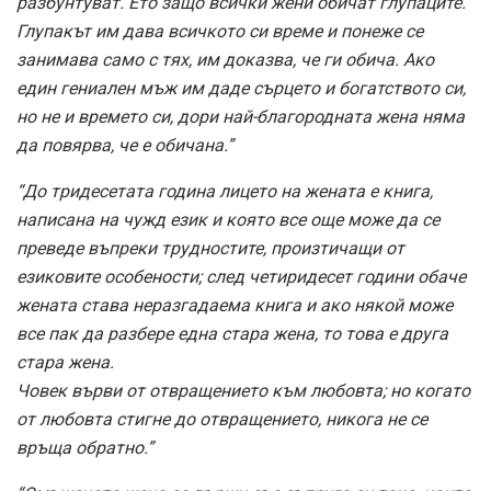
разбунтуват. Ето защо всички жени обичат глупаците.
Глупакът им дава всичкото си време и понеже се
занимава само с тях, им доказва, че ги обича. Ако
един гениален мъж им даде сърцето и богатството си,
но не и времето си, дори най-благородната жена няма
да повярва, че е обичана.”
“До тридесетата година лицето на жената е книга,
написана на чужд език и която все още може да се
преведе въпреки трудностите, произтичащи от
езиковите особености; след четиридесет години обаче
жената става неразгадаема книга и ако някой може
все пак да разбере една стара жена, то това е друга
стара жена.
Човек върви от отвращението към любовта; но когато
от любовта стигне до отвращението, никога не се
връща обратно.”