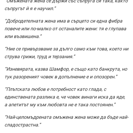
“Омъжената жена се държи със съпруга си така, както
съпругът й я е научил.”
“Добродетелната жена има в сърцето си една фибра
повече или по-малко от останалите жени: тя е глупава
или възвишена.”
“Ние се привързваме за дълго само към това, което ни
струва грижи, труд и терзания.”
“Изневярата, казва Шамфор, е също като банкрута, но
тук разореният човек в допълнение е и опозорен.”
“Плътската любов е потребност като глада, с
единствената разлика е, че човек винаги иска да яде,
а апетитът му към любовта не е така постоянен.”
“Най-целомъдрената омъжена жена може да бъде най-
сладострастна.”