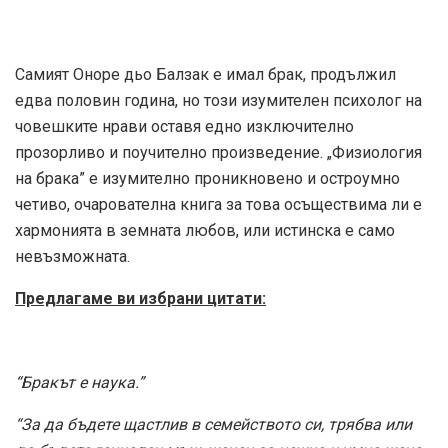
Самият Оноре дьо Балзак е имал брак, продължил
едва половин година, но този изумителен психолог на
човешките нрави оставя едно изключително
прозорливо и поучително произведение. „Физиология
на брака” е изумително проникновено и остроумно
четиво, очарователна книга за това осъществима ли е
хармонията в земната любов, или истинска е само
невъзможната.
Предлагаме ви избрани цитати:
“Бракът е наука.”
“За да бъдете щастлив в семейството си, трябва или