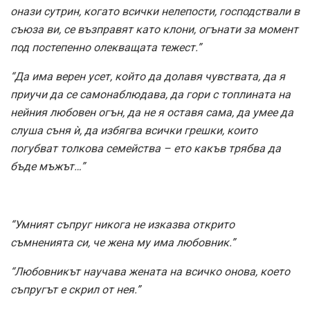
онази сутрин, когато всички нелепости, господствали в
съюза ви, се възправят като клони, огънати за момент
под постепенно олекващата тежест.”
“Да има верен усет, който да долавя чувствата, да я
приучи да се самонаблюдава, да гори с топлината на
нейния любовен огън, да не я оставя сама, да умее да
слуша съня ѝ, да избягва всички грешки, които
погубват толкова семейства – ето какъв трябва да
бъде мъжът…”
“Умният съпруг никога не изказва открито
съмненията си, че жена му има любовник.”
“Любовникът научава жената на всичко онова, което
съпругът е скрил от нея.”