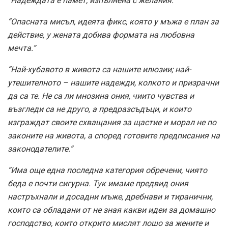
“Надеждата е памет, изпълнена с желания.”
“Опасната мисъл, идеята фикс, която у мъжа е план за
действие, у жената добива формата на любовна
мечта.”
“Най-хубавото в живота са нашите илюзии; най-
утешителното – нашите надежди, колкото и призрачни
да са те. Не са ли мнозина ония, чиито чувства и
възгледи са не друго, а предразсъдъци, и които
изграждат своите схващания за щастие и морал не по
законите на живота, а според готовите предписания на
законодателите.”
“Има още една последна категория обречени, чиято
беда е почти сигурна. Тук имаме предвид ония
настръхнали и досадни мъже, дребнави и тиранични,
които са обладани от не зная какви идеи за домашно
господство, които открито мислят лошо за жените и