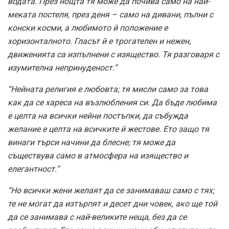
водата. През нощта тя може да почива само на най-
меката постеля, през деня – само на дивани, пълни с
конски косми, а любимото й положение е
хоризонталното. Гласът й е трогателен и нежен,
движенията са изпълнени с изящество. Тя разговаря с
изумителна непринуденост.”
“Нейната религия е любовта; тя мисли само за това
как да се хареса на възлюбления си. Да бъде любима
е целта на всички нейни постъпки, да събужда
желание е целта на всичките й жестове. Ето защо тя
винаги търси начини да блесне; тя може да
съществува само в атмосфера на изящество и
елегантност.”
“Но всички жени желаят да се занимаваш само с тях;
те не могат да изтърпят и десет дни човек, ако ще той
да се занимава с най-великите неща, без да се