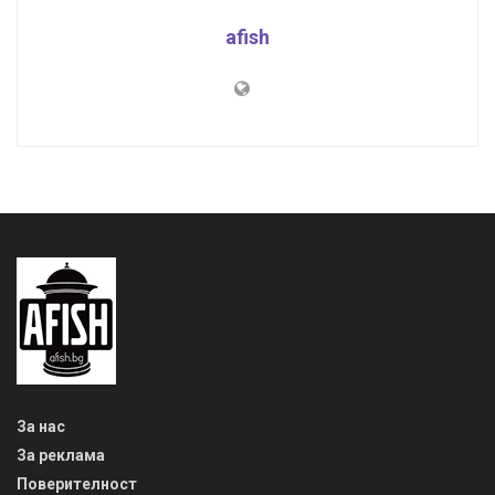
afish
За нас
За реклама
Поверителност