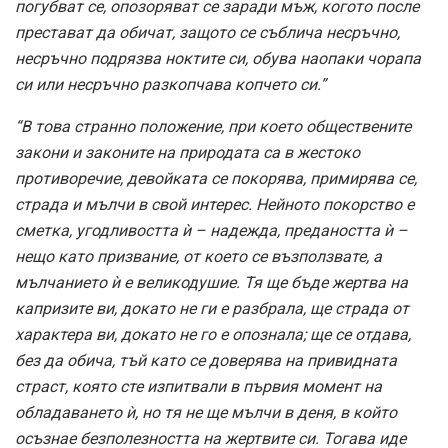
погубват се, опозоряват се заради мъж, когото после
престават да обичат, защото се съблича несръчно,
несръчно подрязва ноктите си, обува наопаки чорапа
си или несръчно разкопчава копчето си.”
“В това странно положение, при което обществените
закони и законите на природата са в жестоко
противоречие, девойката се покорява, примирява се,
страда и мълчи в свой интерес. Нейното покорство е
сметка, угодливостта ѝ – надежда, предаността ѝ –
нещо като призвание, от което се възползвате, а
мълчанието ѝ е великодушие. Тя ще бъде жертва на
капризите ви, докато не ги е разбрала, ще страда от
характера ви, докато не го е опознала; ще се отдава,
без да обича, тъй като се доверява на привидната
страст, която сте изпитвали в първия момент на
обладаването ѝ, но тя не ще мълчи в деня, в който
осъзнае безполезността на жертвите си. Тогава иде