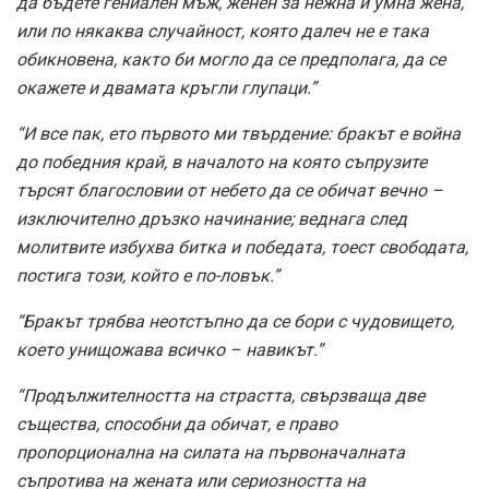
да бъдете гениален мъж, женен за нежна и умна жена,
или по някаква случайност, която далеч не е така
обикновена, както би могло да се предполага, да се
окажете и двамата кръгли глупаци.”
“И все пак, ето първото ми твърдение: бракът е война
до победния край, в началото на която съпрузите
търсят благословии от небето да се обичат вечно –
изключително дръзко начинание; веднага след
молитвите избухва битка и победата, тоест свободата,
постига този, който е по-ловък.”
“Бракът трябва неотстъпно да се бори с чудовището,
което унищожава всичко – навикът.”
“Продължителността на страстта, свързваща две
същества, способни да обичат, е право
пропорционална на силата на първоначалната
съпротива на жената или сериозността на