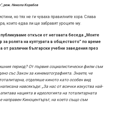
”, реж. Никола Корабов
тини, но тях не ги чуваха правилните хора. Слава
а, които едва ли ще забравят уроците му.
 публикуваме откъси от неговата беседа „Моите
 за ролята на културата в обществото” по време
ва от различни български учебни заведения през
дишния период? От първия социалистически филм съм
ено със Закон за кинематографията. Знаете, че
тоталитарна, отделяше киното като особен вид
 написана навсякъде: „За нас от всички изкуства най-
възпитава нацията в идеологията на тоталитарната
 е направен Киноцентърът, на което също съм