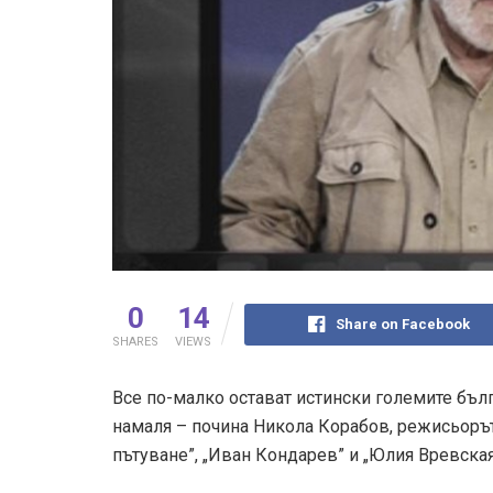
0
14
Share on Facebook
SHARES
VIEWS
Все по-малко остават истински големите бъл
намаля – почина Никола Корабов, режисьорът
пътуване”, „Иван Кондарев” и „Юлия Вревска