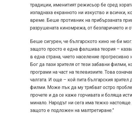
традиции, именитият режисьор бе сред хората
изпаднаха екранното ни изкуство и всички, к
време. Беше противник на прибързаната при
разрушената киномрежа, от безпаричието и 
Беше сигурен, че българското кино не би мог
защото просто е една фалшива теория – казв
в една страна, чието население прогресивно 
Бог да пази зрителя от тези забавни филми, к
програми на част на телевизиите. Това означа
чалгата. И още – кой пита българския зрител
филми. Може пък да му трябват остро пробле
прочете и да се каже горчивата и боляща ист
минало. Народът ни сега има тежко настояще.
защото е подложен на малтретиране.”