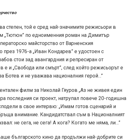
орчество
-ва степен, той е сред най-значимите режисьори в
илм „Тютюн” по едноименния роман на Димитър
операторско майсторство от Варненския
о през 1976-а „Иван Кондарев” е удостоен с
рабов стои зад авангардния и репресиран от
в е и „Свобода или смърт”, след който режисьорът е
за Ботев и не уважава националния герой…”
ентален филм за Николай Гяуров „Аз не живея един
ира последния си проект, натрупал повече 20-годишна
сподели в свое интервю: „Имам готов сценарий и
обръща внимание. Кандидатствал съм в Националният
вал: не сега, не сега! А кога? Когато ме няма, ли…”
ваше българското кино да продължи най-добрите си