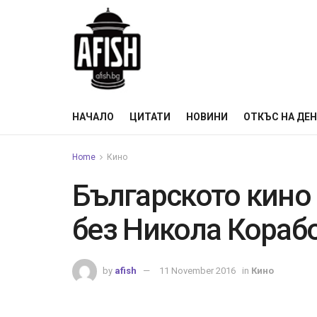
НАЧАЛО
ЦИТАТИ
НОВИНИ
ОТКЪС НА ДЕ
Home
Кино
Българското кино 
без Никола Кораб
by
afish
11 November 2016
in
Кино