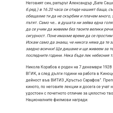
Неговият син, рапърът Александър „Бате Сашо
б.ред.) в 16.20 часа си отиде нашият баща, с
обещахме ти да не скърбим и плачем много, з
пътят. Само че… в душата ни зейва една гол
да се учим да живеем без твоите велики речи
сигурност. Поне имахме време да се простим 
Искам само да знаеш, че никога няма да те 
заедно всички! Ще дишаме и ще живеем за те
последните години. Нека бъде лек небесния т
Никола Корабов е роден на 7 декември 1928 
ВГИК, а след дълги години на работа в Киноц
дейност във ВИТИЗ „Кръстьо Сарафов”. Преп
киното, по неговите лекции и досега се учат 
удостоен с почетното отличие за цялостно тв
Националните филмови награди.