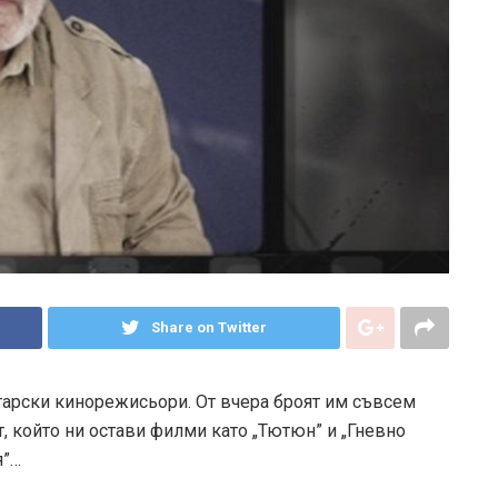
Share on Twitter
гарски кинорежисьори. От вчера броят им съвсем
, който ни остави филми като „Тютюн” и „Гневно
я”…