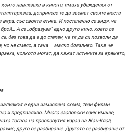
, които навлизаха в киното, имаха убеждения от
оталитаризма, допринесе те да заемат своите места
 вяра, със своята етика. И постепенно се видя, че
рой… А се „образува” едно друго кино, което се
, без това да е до степен, че тя да си позволи да
, но не смело, а така – малко боязливо. Така че
раеха, колкото могат, да кажат истините за времето,
ов
циализмът е една измислена схема, тези филми
тно и предпазливо. Много езоповски език имаше,
чаха тогава на прословутия израз на Жан-Клод
ахме, друго се разбираше. Другото се разбираше от