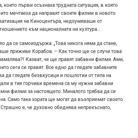
, които първи осъзнаха трудната ситуация, в която
оито мечтаеха да направят своите филми в новото
ватизация на Киноцентъра, недоумяваше от
отношението към националната ни култура…
ло да се самоиздържа: „Това никога няма да стане,
аше приживе Корабов. – Как точно ще се случи това
намалява?! Казват, че ще правят забавни филми. Ами,
оито сега се правят. Все едно да гледате забавните
ва да гледате безвкусици и пошлотии от типа на
 дали в тия горчиви времена са му нужни забавни
мни филми за настоящето. Миналото трябва да се
ина. Само така хората ще могат да възприемат своето
 Страшно е, че духовно обеднява непрекъснато,