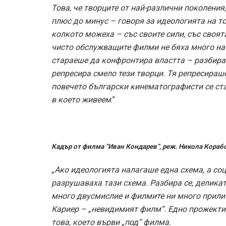
Това, че творците от най-различни поколения
плюс до минус – говоря за идеологията на т
колкото можеха – със своите сили, със своята
чисто обслужващите филми не бяха много на б
стараеше да конфронтира властта – разбира се
репресира смело тези творци. Тя репресираше
повечето български кинематографисти се ста
в което живеем
.”
Кадър от филма “Иван Кондарев”, реж. Никола Кораб
„Ако идеологията налагаше една схема, а со
разрушаваха тази схема. Разбира се, делика
много двусмислие и филмите ни много прили
Кариер – „невидимият филм”. Едно прожектир
това, което върви „под” филма.