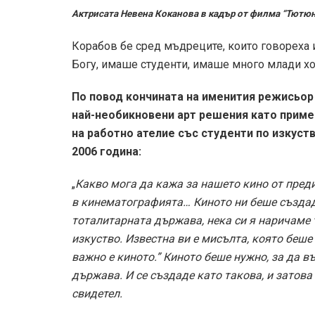
Актрисата Невена Коканова в кадър от филма “Тютюн
Корабов бе сред мъдреците, които говореха ис
Богу, имаше студенти, имаше много млади хор
По повод кончината на именития режисьор
най-необикновени арт решения като пример
на работно ателие със студенти по изкуст
2006 година:
„
Какво мога да кажа за нашето кино от пре
в кинематографията… Киното ни беше създад
тоталитарната държава, нека си я наричаме 
изкуство. Известна ви е мисълта, която беше
важно е киното.” Киното беше нужно, за да 
държава. И се създаде като такова, и затова
свидетел.