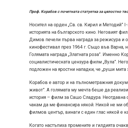
Проф. Корабов с почетната статуетка за цялостно тв
Носител на орден „Св. св. Кирил и Методий” I
историята на българското кино. Неговият ф
Димов печели първа награда за режисура и 
кинофестивал през 1964 г. Също във Варна, н
Голямата награда „Златната роза”. Именно Ко
социалистическата цензура филм „Вула”. Него
подложен на яростни нападки, че „руши мита 
Корабов е автор и на пълнометражния докум
живот”. А голямата му мечта беше да реализ
история – филм за Сашо Сладура. Неотдавна 
чакам да ме финансира някой. Никой не ми 
филмов център, винаги с един глас някой е каз
Когато настъпиха промените и гилдията очак