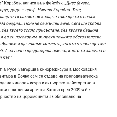
” Корабов, написа във фейсбук: „
Днес (вчера,
ъпруг, дядо – проф. Никола Корабов. Тате,
ащото ти самият ни каза, че така ще ти е по-лек
яма бездна… Поне не се мъчиш вече. Сега ще трябва
, без твоето топло присъствие, без твоята бащина
и да си поговорим, въпреки тежките обстоятелства.
забравим и ще чакаме момента, когато отново ще сме
б. А аз лично ще довърша всичко, което ти започна в
и път.
”
г. в Русе. Завършва кинорежисура в московския
ентъра в Бояна сам се отдава на преподавателска
одава кинорежисура и актьорско майсторство в
нови поколения артисти. Затова през 2009-а бе
орчество на церемонията за обявяване на