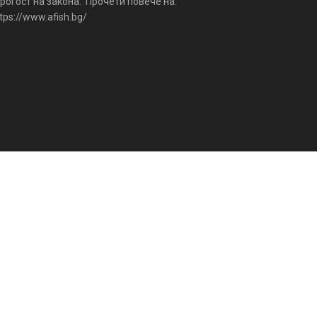
рогост на закона. Прочети повече на:
tps://www.afish.bg/