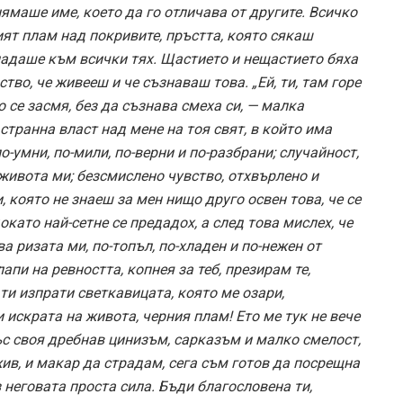
нямаше име, което да го отличава от другите. Всичко
ят плам над покривите, пръстта, която сякаш
падаше към всички тях. Щастието и нещастието бяха
во, че живееш и че съзнаваш това. „Ей, ти, там горе
 се засмя, без да съзнава смеха си, — малка
странна власт над мене на тоя свят, в който има
о-умни, по-мили, по-верни и по-разбрани; случайност,
живота ми; безсмислено чувство, отхвърлено и
, която не знаеш за мен нищо друго освен това, че се
като най-сетне се предадох, а след това мислех, че
а ризата ми, по-топъл, по-хладен и по-нежен от
апи на ревността, копнея за теб, презирам те,
 ти изпрати светкавицата, която ме озари,
 искрата на живота, черния плам! Ето ме тук не вече
ъс своя дребнав цинизъм, сарказъм и малко смелост,
ив, и макар да страдам, сега съм готов да посрещна
 неговата проста сила. Бъди благословена ти,