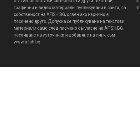
статии, репортажи, интервюта и други текстови,
ст
графични и видео материали, публикувани в сайта, са
ht
собственост на AFISH.BG, освен ако изрично е
посочено друго. Допуска се публикуване на текстови
материали само след писмено съгласие на AFISH.BG,
посочване на източника и добавяне на линк към
www.afish.bg.