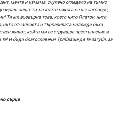
цент, мечта и измама, счупено огледало на тъмно
дозираш нищо, ти, на която никога не ще заговоря,
! Ти ми възвърна това, което нито Платон, нито
о, нито отчаянието и търпеливата надежда биха
ствен живот, който ми се струваше престъпление в
е! И бъди благословена! Трябваше да те загубя, за
рно сърце