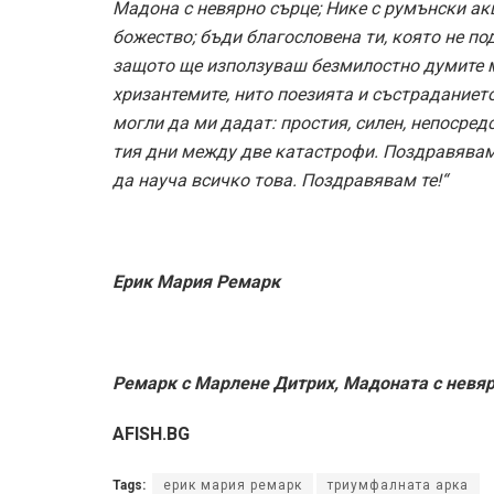
Мадона с невярно сърце; Нике с румънски ак
божество; бъди благословена ти, която не по
защото ще използуваш безмилостно думите ми
хризантемите, нито поезията и състраданиет
могли да ми дадат: простия, силен, непосред
тия дни между две катастрофи. Поздравявам т
да науча всичко това. Поздравявам те!“
Ерик Мария Ремарк
Ремарк с Марлене Дитрих, Мадоната с невя
AFISH.BG
Tags:
ерик мария ремарк
триумфалната арка