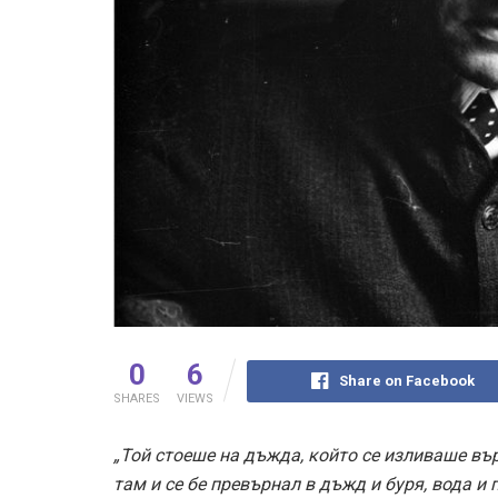
0
6
Share on Facebook
SHARES
VIEWS
„Той стоеше на дъжда, който се изливаше вър
там и се бе превърнал в дъжд и буря, вода и 