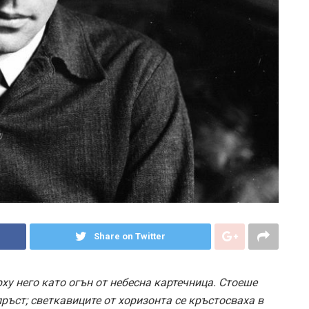
Share on Twitter
ху него като огън от небесна картечница. Стоеше
пръст; светкавиците от хоризонта се кръстосваха в