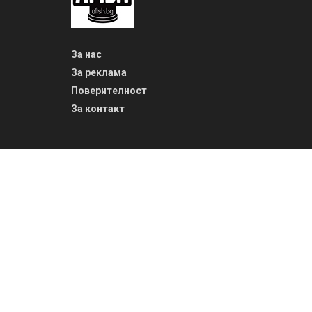
За нас
За реклама
Поверителност
За контакт