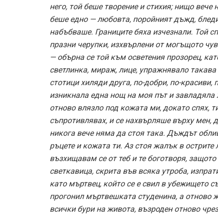
него, той беше творение и стихия; нищо вече 
беше едно — любовта, поройният дъжд, бледи
набъбваше. Границите бяха изчезнали. Той с
празни черупки, изхвърлени от могъщото чувст
— обърна се той към осветения прозорец, като
светлинка, мираж, лице, упражнявало такава 
стотици хиляди друга, по-добри, по-красиви, п
изникнала една нощ на моя път и завладяла 
отново влязло под кожата ми, докато спях, ти
съпротивлявах, и се нахвърляше върху мен, до
никога вече няма да стоя така. Дъждът облив
ръцете и кожата ти. Аз стоя жалък в острите л
възхищавам се от теб и те боготворя, защото
светкавица, скрита във всяка утроба, изпрати
като мъртвец, който се е свил в убежището с
прогонил мъртвешката студенина, а отново ж
всички бури на живота, възроден отново чрез