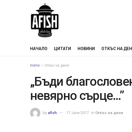
НАЧАЛО
ЦИТАТИ
НОВИНИ
ОТКЪС НА ДЕ
Home
Откъс на деня
„Бъди благословен
невярно сърце…”
by
afish
17 June 2017
in
Откъс на деня