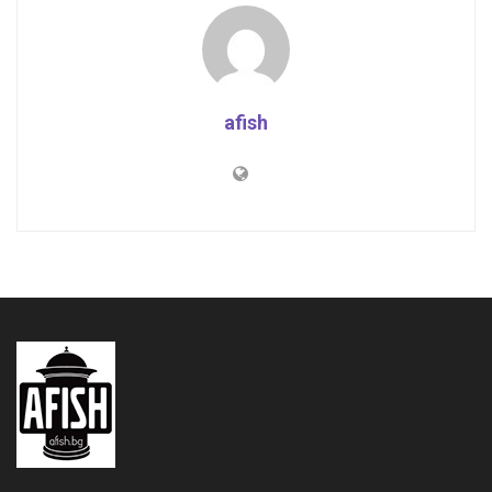
afish