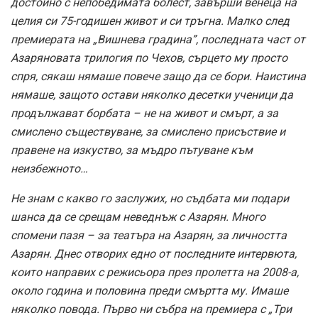
достойно с непобедимата болест, завърши венеца на
целия си 75-годишен живот и си тръгна. Малко след
премиерата на „Вишнева градина”, последната част от
Азаряновата трилогия по Чехов, сърцето му просто
спря, сякаш нямаше повече защо да се бори. Наистина
нямаше, защото остави няколко десетки ученици да
продължават борбата – не на живот и смърт, а за
смислено съществуване, за смислено присъствие и
правене на изкуство, за мъдро пътуване към
неизбежното…
Не знам с какво го заслужих, но съдбата ми подари
шанса да се срещам неведнъж с Азарян. Много
спомени пазя – за театъра на Азарян, за личността
Азарян. Днес отворих едно от последните интервюта,
които направих с режисьора през пролетта на 2008-а,
около година и половина преди смъртта му. Имаше
няколко повода. Първо ни събра на премиера с „Три