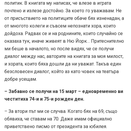
политик. В книгата му написах, че влезе в играта
почтено и излезе достойно. За което го уважавам. Не
от присъствието на политиците обаче бях изненадан, а
от многото колеги и съвсем непознати хора, които
дойдоха. Радвах се и на роднините, които случайно се
оказаха тук, иначе живеят в Ню Йорк… Притеснително
ми беше в началото, но после видях, че се получи
диалог между нас, авторите на книгата за моя милост,
и хората, които бяха дошли да ни уважат. Такъв един
безсловесен диалог, който аз като човек на театъра
добре усещам.
– Забавно се получи на 15 март – едновременно ви
честитиха 74-и и 75-и рожден ден.
– За втори път ми се случва. Когато бях на 69, също
обявиха, че ставам на 70. Даже имам официално
приветствено писмо от президента за юбилея.