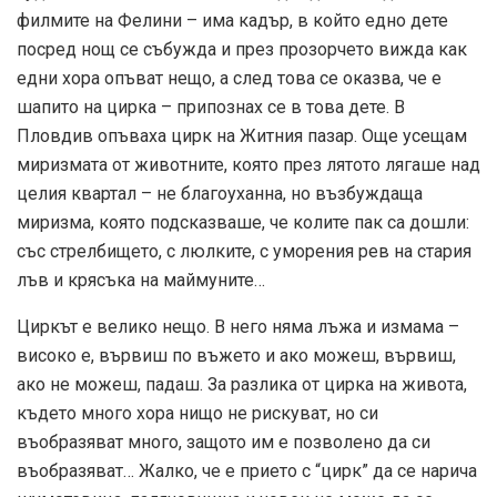
филмите на Фелини – има кадър, в който едно дете
посред нощ се събужда и през прозорчето вижда как
едни хора опъват нещо, а след това се оказва, че е
шапито на цирка – припознах се в това дете. В
Пловдив опъваха цирк на Житния пазар. Още усещам
миризмата от животните, която през лятото лягаше над
целия квартал – не благоуханна, но възбуждаща
миризма, която подсказваше, че колите пак са дошли:
със стрелбището, с люлките, с уморения рев на стария
лъв и крясъка на маймуните…
Циркът е велико нещо. В него няма лъжа и измама –
високо е, вървиш по въжето и ако можеш, вървиш,
ако не можеш, падаш. За разлика от цирка на живота,
където много хора нищо не рискуват, но си
въобразяват много, защото им е позволено да си
въобразяват… Жалко, че е прието с “цирк” да се нарича