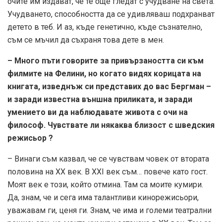
очите им издават, че те още гледат с учудване на света.
Учудването, способността да се удивляваш подхранват
детето в теб. И аз, къде генетично, къде съзнателно,
съм се мъчил да съхраня това дете в мен.
– Много пъти говорите за привързаността си към
филмите на Фелини, но когато видях корицата на
книгата, изведнъж си представих до вас Бергман –
и заради известна външна приликата, и заради
умението ви да наблюдавате живота с очи на
философ. Чувствате ли някаква близост с шведския
режисьор ?
– Винаги съм казвал, че се чувствам човек от втората
половина на ХХ век. В ХХІ век съм… повече като гост.
Моят век е този, който отмина. Там са моите кумири.
Да, знам, че и сега има талантливи кинорежисьори,
уважавам ги, ценя ги. Знам, че има и големи театрални