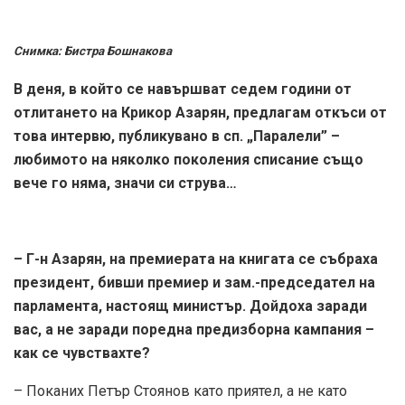
Снимка: Бистра Бошнакова
В деня, в който се навършват седем години от
отлитането на Крикор Азарян, предлагам откъси от
това интервю, публикувано в сп. „Паралели” –
любимото на няколко поколения списание също
вече го няма, значи си струва…
– Г-н Азарян, на премиерата на книгата се събраха
президент, бивши премиер и зам.-председател на
парламента, настоящ министър. Дойдоха заради
вас, а не заради поредна предизборна кампания –
как се чувствахте?
– Поканих Петър Стоянов като приятел, а не като