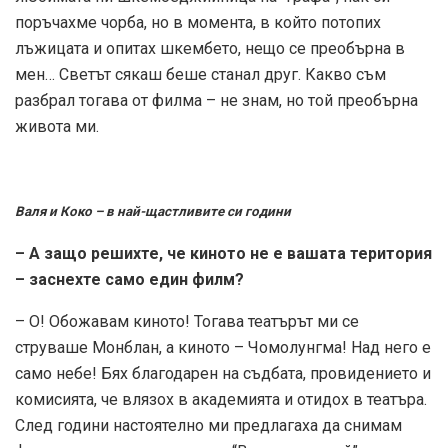
поръчахме чорба, но в момента, в който потопих
лъжицата и опитах шкембето, нещо се преобърна в
мен… Светът сякаш беше станал друг. Какво съм
разбрал тогава от филма – не знам, но той преобърна
живота ми.
Валя и Коко – в най-щастливите си години
– А защо решихте, че киното не е вашата територия
– заснехте само един филм?
– О! Обожавам киното! Тогава театърът ми се
струваше Монблан, а киното – Чомолунгма! Над него е
само небе! Бях благодарен на съдбата, провидението и
комисията, че влязох в академията и отидох в театъра.
След години настоятелно ми предлагаха да снимам