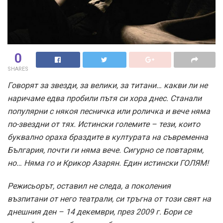
0
SHARES
Говорят за звезди, за велики, за титани… какви ли не
наричаме едва пробили пътя си хора днес. Станали
популярни с някоя песничка или роличка и вече няма
по-звездни от тях. Истински големите – тези, които
буквално ораха браздите в културата на съвременна
България, почти ги няма вече. Сигурно се повтарям,
но… Няма го и Крикор Азарян. Един истински ГОЛЯМ!
Режисьорът, оставил не следа, а поколения
възпитани от него театрали, си тръгна от този свят на
днешния ден – 14 декември, през 2009 г. Бори се