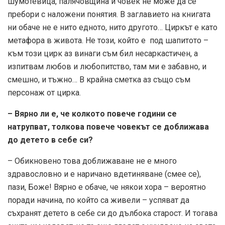
шумотевица, палячовщина и човек не може да се
пребори с наложени понятия. В заглавието на книгата
ни обаче не е нито едното, нито другото… Циркът е като
метафора в живота. Не този, който е под шапитото –
към този цирк аз винаги съм бил несаркастичен, а
изпитвам любов и любопитство, там ми е забавно, и
смешно, и тъжно… В крайна сметка аз също съм
персонаж от цирка.
– Вярно ли е, че колкото повече години се
натрупват, толкова повече човекът се доближава
до детето в себе си?
– Обикновено това доближаване не е много
здравословно и е наричано вдетиняване (смее се),
пази, Боже! Вярно е обаче, че някои хора – вероятно
поради начина, по който са живели – успяват да
съхранят детето в себе си до дълбока старост. И тогава