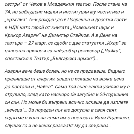
сестри” от Чехов в Младежкия театър. После стана на
74, но заблудени медии и институции му честитиха и
„кръглия” 75-и рожден ден! Посрещна и десетки гости
в НДК като герой от книгата „Човешкият цирк и
Крикор Азарян” на Димитър Стайков. А в Деня на
театъра – 27 март, се сдоби с две статуетки „Икар” за
цялостен принос и за най-добър режисьор („Чайка”,
спектакъл в Театър „Българска армия”)…
Азарян вече беше болен, но не се предаваше. Видимо
преливаше от енергия, защото искаше на всяка цена
да постави и „Чайка”. Само той знае какви усилия му е
струвало, след като наскоро бе загубил и 20-годишния
си син. Но може би въпреки всичко искаше да изплете
„венеца”… За пореден път ме допусна в своя свят,
седяхме в хола на дома им с поетесата Валя Радинска,
слушах го и не исках разказът му да свършва…