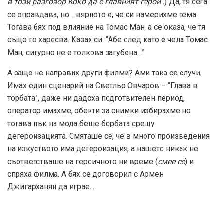
в този разговор Коко да е главният герой .
) Да, тя сега
се оправдава, но… вярното е, че си намерихме тема.
Тогава бях под влияние на Томас Ман, а се оказа, че тя
също го харесва. Казах си: “Абе след като е чела Томас
Ман, сигурно не е толкова загубена…”
А защо не направих други филми? Ами така се случи.
Имах един сценарий на Светльо Овчаров – “Глава в
торбата”, даже ни дадоха подготвителен период,
оператор имахме, обекти за снимки избирахме но
тогава пък на мода беше борбата срещу
дегероизацията. Смяташе се, че в много произведения
на изкуството има дегероизация, а нашето никак не
съответстваше на героичното ни време (
смее се
) и
спряха филма. А бях се договорил с Армен
Джигарханян да играе…