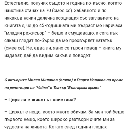
Естествено, получих същото и година по-късно, когато
наистина станах на 70 (смее се). Забавното и по
някакъв начин далечна асоциация със заглавието на
книгата е, че до 45-годишната ми възраст ме наричаха
“младия режисьор” – беше и смущаващо, а сега пък
сякаш гледат по-бързо да ме прехвърлят нататък
(смее се). Не, едва ли, явно се търси повод – книга му
издават, дай да видим какъв е поводът…
С актьорите Милен Миланов (вляво) и Георги Новаков по време
на репетиции на “Чайка” в Театър “Българска армия”
– Цирк ли е животът наистина?
– Циркът е нещо, което много обичам. За мен той беше
първото нещо, което широко разтвори очите ми за
чудесата на живота. Когато след години гледах