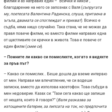
филми и аз направих един – “Всички и никой”,
благодарение на него се запознах с Валя (
съпругата
му, поетесата Валентина Радинска, слуша, притаена в
ъгъла, двамата се споглеждат и прихват
). Всичко е
съдба, няма нищо случайно. Така стана, че не можах да
правя повече филми, но вместо филми направих една
от щастливите си крачки в живота. Това е повече от
един филм (
смее се
).
– Помните ли какво си помислихте, когато я видяхте
за пръв път?
– Какво си помислих… Беше дошла да вземе интервю
от мен. Направи ми впечатление, че си водеше
записки, вместо да използва касетофон. Това събуди в
мен недоверие. Казах си: “Тази сега какво ще запише
от нещата, които й говоря?” (
Валя разказва за
изтощените батерии, за липсата на ток, но предпочита