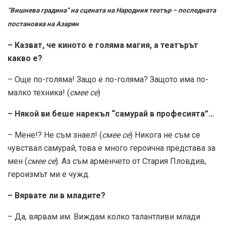
“Вишнева градина” на сцената на Народния театър – последната
постановка на Азарян
– Казват, че киното е голяма магия, а театърът
какво е?
– Още по-голяма! Защо е по-голяма? Защото има по-
малко техника! (
смее се
)
– Някой ви беше нарекъл “самурай в професията”…
– Мене!? Не съм знаел! (
смее се
) Никога не съм се
чувствал самурай, това е много героична представа за
мен (
смее се
). Аз съм арменчето от Стария Пловдив,
героизмът ми е чужд.
– Вярвате ли в младите?
– Да, вярвам им. Виждам колко талантливи млади