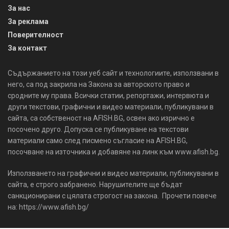
За нас
За реклама
Поверителност
За контакт
Съдържанието на този уеб сайт и технологиите, използвани в
него, са под закрила на Закона за авторското право и
сродните му права. Всички статии, репортажи, интервюта и
други текстови, графични и видео материали, публикувани в
сайта, са собственост на AFISH.BG, освен ако изрично е
посочено друго. Допуска се публикуване на текстови
материали само след писмено съгласие на AFISH.BG,
посочване на източника и добавяне на линк към www.afish.bg.
Използването на графични и видео материали, публикувани в
сайта, е строго забранено. Нарушителите ще бъдат
санкционирани с цялата строгост на закона. Прочети повече
на: https://www.afish.bg/