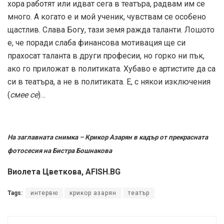
хора работят или идват сега в театъра, радвам им се
много. А когато е и мой ученик, чувствам се особено
щастлив. Слава Богу, тази земя ражда таланти. Лошото
е, че поради слаба финансова мотивация ще си
прахосат таланта в други професии, но горко ни пък,
ако го приложат в политиката. Хубаво е артистите да са
си в театъра, а не в политиката. Е, с някои изключения
(
смее се
)…
На заглавната снимка – Крикор Азарян в кадър от прекрасната
фотосесия на Бистра Бошнакова
Виолета Цветкова, AFISH.BG
Tags:
интервю
крикор азарян
театър