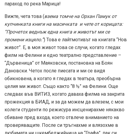
параход по река Марица!
Вижте, чета това (
взема томче на Орхан Памук от
купчинката книги на масичката и чете от корицата:
“Прочетох веднъж една книга и животът ми се
промени изцяло.”
) Това е лайтмотивът на книгата “Нов
живот”. Е, в моя живот това се случи, когато гледах
филм на Фелини и едно театрално представление –
“Дървеница” от Маяковски, постановка на Боян
Дановски. Четох после пиесата и ми се видя
обикновена, а когато я гледах в театъра, преобърна
целия ми живот. Също както “8 ½” на Фелини. Още
следвах във ВИТИЗ, когато даваха филма на закрита
прожекция в БИАД, и за да можем да влезем, с мои
колеги студенти по режисура инсценирахме някакво
сбиване пред входа, което отвлече вниманието на
проверяващите. После си тръгнахме и влязохме в
любимата ни шкембеджийница на “Графа”, пак си