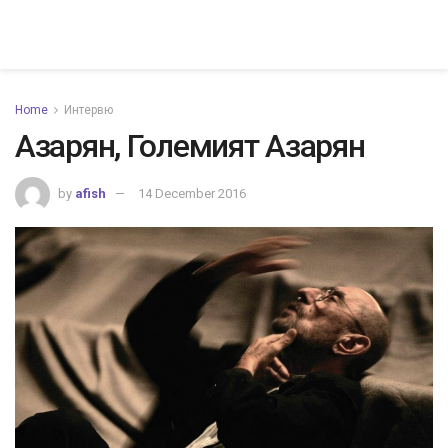
Home
Интервю
Азарян, Големият Азарян
by
afish
14 December 2016