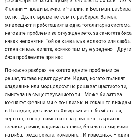
режисьори, но моите кумири останаха в ХХ век. Там са
Фелини – преди всичко, и Чаплин, и Бергман, разбира
се, но.. Дълго време не съм го разбирал. За мен,
живеещият и работещият в една тоталитарна система,
неговите проблеми за отчуждението, за самотата бяха
някак непонятни. Той се качва във волвото или сааба,
отива си във вилата, всичко там му е уредено… Други
бяха проблемите при нас.
По-късно разбрах, че когато едните проблеми се
решат, тогава идват другите. Идват, когато пълният
хладилник или мерцедесът не решават щастието ти,
смисъла на съществуванието ти… Може би затова
южнякът Фелини ми е по-близък. И сякаш го виждам
в Пловдив, да слиза по Хисар капия, с бомбето си,
черното, с нещо наметнато на раменете, върви по
тесните улички, наднича в халите, блъска го миризма
на риба, гледа реката, комарите… И изведнъж – един