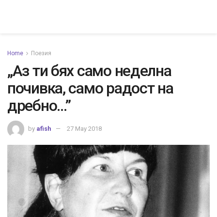
Home
Поезия
„Аз ти бях само неделна
почивка, само радост на
дребно…”
by
afish
27 May 2018