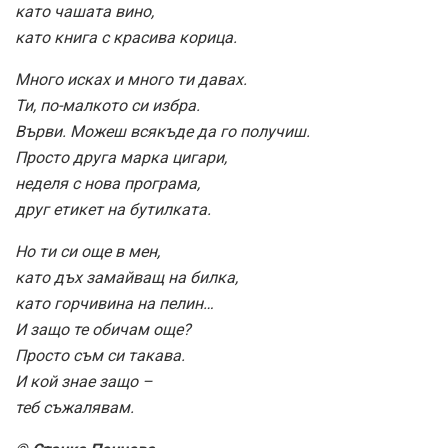
като чашата вино,
като книга с красива корица.
Много исках и много ти давах.
Ти, по-малкото си избра.
Върви. Можеш всякъде да го получиш.
Просто друга марка цигари,
неделя с нова програма,
друг етикет на бутилката.
Но ти си още в мен,
като дъх замайващ на билка,
като горчивина на пелин…
И защо те обичам още?
Просто съм си такава.
И кой знае защо –
теб съжалявам.