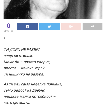
0
SHARES
*
ТИ ДОРИ НЕ РАЗБРА
защо си отивам.
Може би – просто каприз,
просто – женска игра?
Ти нищичко не разбра.
Аз ти бях само неделна почивка,
само радост на дребно –
някаква малка потребност –
като цигарата,