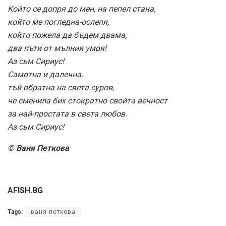
Който се допря до мен, на пепел стана,
който ме погледна-ослепя,
който пожела да бъдем двама,
два пъти от мълния умря!
Аз сьм Сириус!
Самотна и далечна,
тъй обратна на света суров,
че сменила бих стократно свойта вечност
за най-простата в света любов.
Аз сьм Сириус!
© Ваня Петкова
AFISH.BG
Tags:
ваня петкова