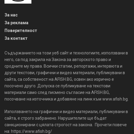
За нас
За реклама
Поверителност
За контакт
Съдържанието на този уеб сайт и технологиите, използвани в
него, са под закрила на Закона за авторското право и
сродните му права. Всички статии, репортажи, интервюта и
други текстови, графични и видео материали, публикувани в
сайта, са собственост на AFISH.BG, освен ако изрично е
посочено друго. Допуска се публикуване на текстови
материали само след писмено съгласие на AFISH.BG,
посочване на източника и добавяне на линк към www.afish.bg.
Използването на графични и видео материали, публикувани в
сайта, е строго забранено. Нарушителите ще бъдат
санкционирани с цялата строгост на закона. Прочети повече
на: https://www.afish.bg/