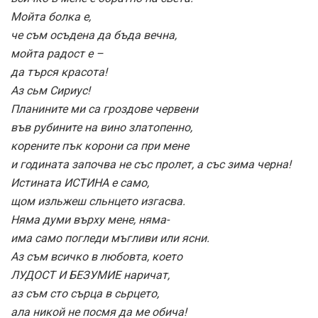
Мойта болка е,
че съм осъдена да бъда вечна,
мойта радост е –
да търся красота!
Аз сьм Сириус!
Планините ми са гроздове червени
във рубините на вино златопенно,
корените пък корони са при мене
и годината започва не със пролет, а със зима черна!
Истината ИСТИНА е само,
щом изльжеш сльнцето изгасва.
Няма думи върху мене, няма-
има само погледи мъгливи или ясни.
Аз съм всичко в любовта, което
ЛУДОСТ И БЕЗУМИЕ наричат,
аз съм сто сърца в сьрцето,
ала никой не посмя да ме обича!