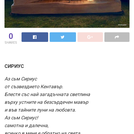
0
SHARES
СИРИУС
Аз сьм Сириус
от съзвездието Кентавър.
Блестя със най загадъчната светлина
върху устните на безсърдечен мавър
и във тайните луни на любовта.
Аз сьм Сириус!
самотна и далечна,
всичко в мене е обратно на света.