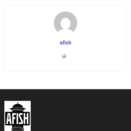
afish