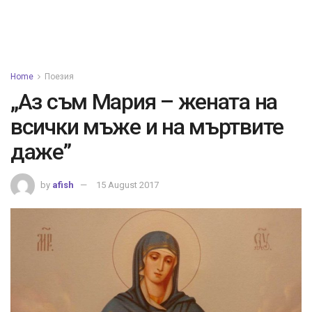
Home
Поезия
„Аз съм Мария – жената на
всички мъже и на мъртвите
даже”
by
afish
15 August 2017