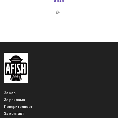
afish
За нас
За реклама
Поверителност
За контакт