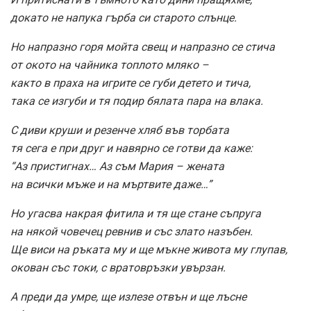
докато не напука гърба си старото слънце.
Но напразно горя мойта свещ и напразно се стича
от окото на чайника топлото мляко –
както в праха на игрите се губи детето и тича,
така се изгуби и тя подир бялата пара на влака.
С диви круши и резенче хляб във торбата
тя сега е при друг и навярно се готви да каже:
“Аз пристигнах… Аз съм Мария – жената
на всички мъже и на мъртвите даже…”
Но угасва накрая фитила и тя ще стане съпруга
на някой човечец ревнив и със злато назъбен.
Ще виси на ръката му и ще мъкне живота му глупав,
окован със токи, с вратовръзки увързан.
А преди да умре, ще излезе отвън и ще лъсне