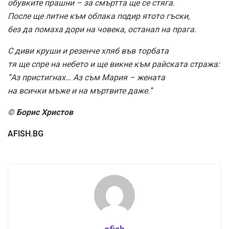
обувките прашни – за смъртта ще се стяга.
После ще литне към облака подир ятото гъски,
без да помаха дори на човека, останал на прага.
С диви круши и резенче хляб във торбата
тя ще спре на небето и ще викне към райската стража:
“Аз пристигнах… Аз съм Мария – жената
на всички мъже и на мъртвите даже.”
© Борис Христов
AFISH.BG