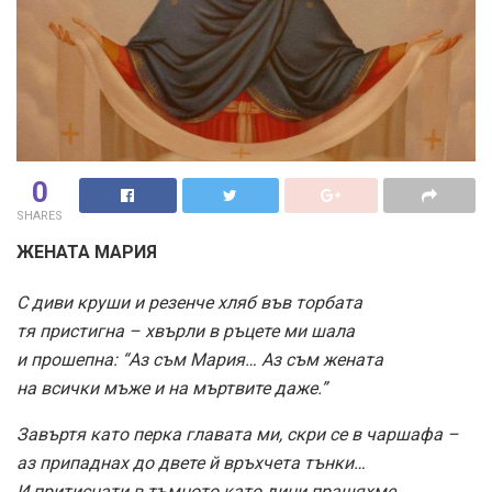
0
SHARES
ЖЕНАТА МАРИЯ
С диви круши и резенче хляб във торбата
тя пристигна – хвърли в ръцете ми шала
и прошепна: “Аз съм Мария… Аз съм жената
на всички мъже и на мъртвите даже.”
Завъртя като перка главата ми, скри се в чаршафа –
аз припаднах до двете й връхчета тънки…
И притиснати в тъмното като дини пращяхме,