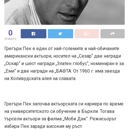
0
SHARES
Грегъри Пек е един от най-големите и най-обичаните
американски актьори, носител на „Сезар“ две награди
„Оскар“ и шест награди „Златен глобус“, номиниран е за
„Еми“ и две награди на „БАФТА. От 1960 г. има звезда
на Холивудската алея на славата.
Грегъри Пек започва актьорската си кариера по време
на университетското си обучение в Бъркли. Тогава
търсели актьори за филма „Моби Дик“. Режисьорът
избира Пек заради високия му ръст.