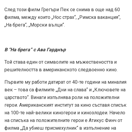
След този филм Грегъри Пек се снима в още над 60
филма, между които „Нос страх“, „Римска ваканция“,
„На брега“, „Морски вълци“.
В “На брега” с Ава Гарднър
Той става един от символите на мъжествеността и
решителността в американското следвоенно кино.
Първите му работи датират от 40-те години на миналия
век – това са филмите „Дни на слава“ и „Ключовете на
царството“. Винаги изпълнява роли на положителни
герои. Американският институт за кино съставя списък
на 100-те най-велики киногерои и кинозлодеи. Начело
на списъка на положителните герои е Атикус Финч от
филма „Да убиеш присмехулник“ в изпълнение на