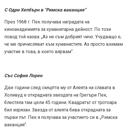
С Одри Хепбърн в “Римска ваканция”
През 1968 г. Пек получава наградата на
киноакадемията за хуманитарна дейност. По този
повод той казва: „Аз не съм добрият чичо. Учудващо е,
че ме причисляват към хуманистите. Аз просто взимам
участие в това, в което вярвам“.
Със София Лорен
Две години след смъртта му от Алеята на славата в
Холивуд е открадната звездата на Грегъри Пек,
блестяла там цели 45 години. Квадратът от тротоара
бил изрязан. Звезда от алеята бива открадната за
първи път. Пек я получава за участието си в „Римска
ваканция“.