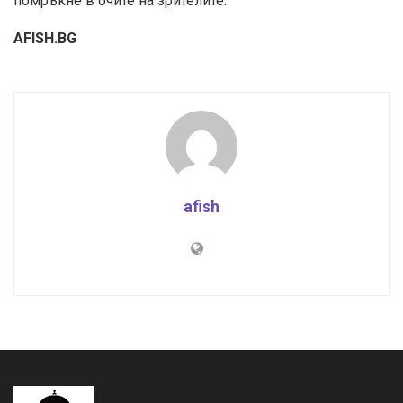
помръкне в очите на зрителите.
AFISH.BG
afish