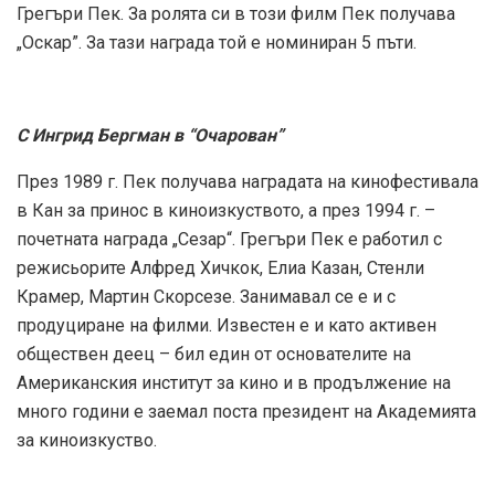
Грегъри Пек. За ролята си в този филм Пек получава
„Оскар”. За тази награда той е номиниран 5 пъти.
С Ингрид Бергман в “Очарован”
През 1989 г. Пек получава наградата на кинофестивала
в Кан за принос в киноизкуството, а през 1994 г. –
почетната награда „Сезар“. Грегъри Пек е работил с
режисьорите Алфред Хичкок, Елиа Казан, Стенли
Крамер, Мартин Скорсезе. Занимавал се е и с
продуциране на филми. Известен е и като активен
обществен деец – бил един от основателите на
Американския институт за кино и в продължение на
много години е заемал поста президент на Академията
за киноизкуство.