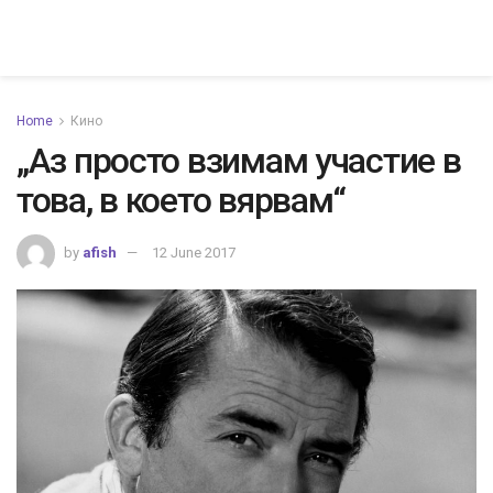
Home
Кино
„Аз просто взимам участие в
това, в което вярвам“
by
afish
12 June 2017