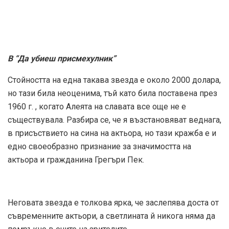
В “Да убиеш присмехулник”
Стойността на една такава звезда е около 2000 долара,
но тази била неоценима, тъй като била поставена през
1960 г. , когато Алеята на славата все още не е
съществувала. Разбира се, че я възстановяват веднага,
в присъствието на сина на актьора, но тази кражба е и
едно своеобразно признание за значимостта на
актьора и гражданина Грегъри Пек.
Неговата звезда е толкова ярка, че заслепява доста от
съвременните актьори, а светлината й никога няма да