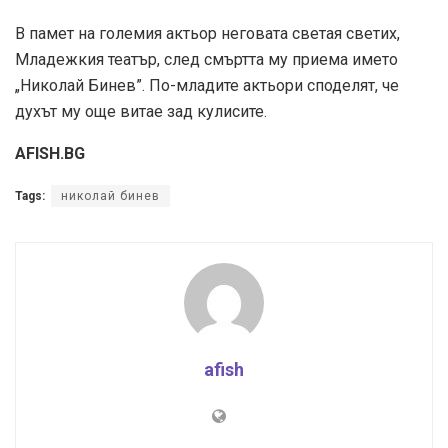
В памет на големия актьор неговата светая светих,
Младежкия театър, след смъртта му приема името
„Николай Бинев”. По-младите актьори споделят, че
духът му още витае зад кулисите.
AFISH.BG
Tags:
николай бинев
afish