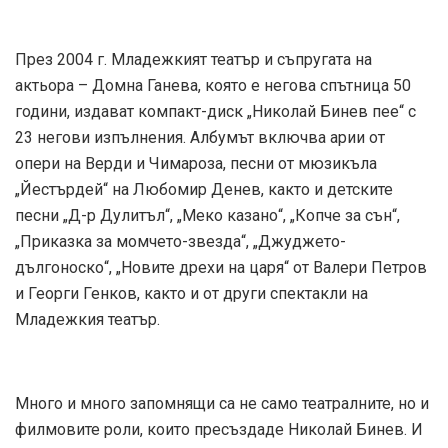
През 2004 г. Младежкият театър и съпругата на
актьора – Домна Ганева, която е негова спътница 50
години, издават компакт-диск „Николай Бинев пее“ с
23 негови изпълнения. Албумът включва арии от
опери на Верди и Чимароза, песни от мюзикъла
„Йестърдей“ на Любомир Денев, както и детските
песни „Д-р Дулитъл“, „Меко казано“, „Копче за сън“,
„Приказка за момчето-звезда“, „Джуджето-
дългоноско“, „Новите дрехи на царя“ от Валери Петров
и Георги Генков, както и от други спектакли на
Младежкия театър.
Много и много запомнящи са не само театралните, но и
филмовите роли, които пресъздаде Николай Бинев. И