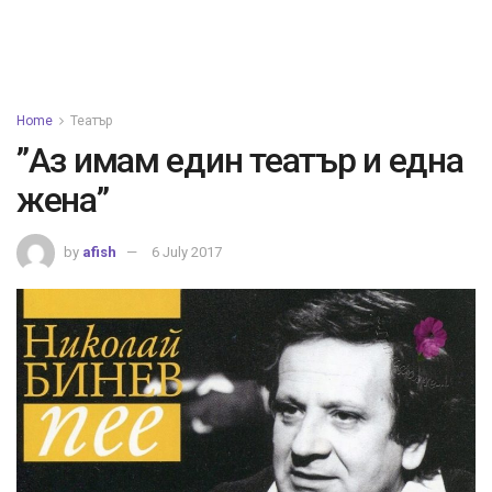
Home
Театър
”Аз имам един театър и една
жена”
by
afish
6 July 2017