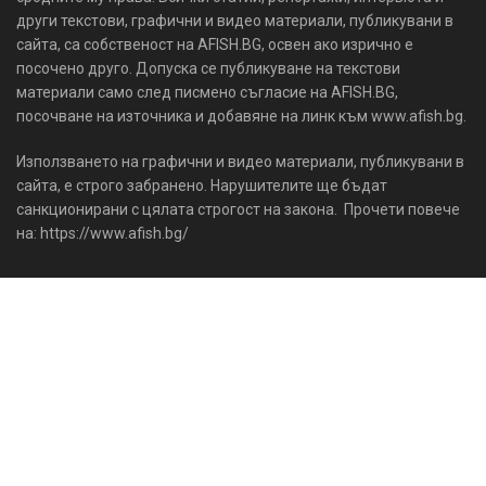
други текстови, графични и видео материали, публикувани в
сайта, са собственост на AFISH.BG, освен ако изрично е
посочено друго. Допуска се публикуване на текстови
материали само след писмено съгласие на AFISH.BG,
посочване на източника и добавяне на линк към www.afish.bg.
Използването на графични и видео материали, публикувани в
сайта, е строго забранено. Нарушителите ще бъдат
санкционирани с цялата строгост на закона. Прочети повече
на: https://www.afish.bg/