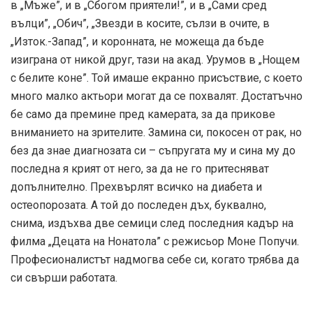
в „Мъже”, и в „Сбогом приятели!”, и в „Сами сред
вълци”, „Обич”, „Звезди в косите, сълзи в очите, в
„Изток.-Запад”, и коронната, не можеща да бъде
изиграна от никой друг, тази на акад. Урумов в „Нощем
с белите коне”. Той имаше екранно присъствие, с което
много малко актьори могат да се похвалят. Достатъчно
бе само да премине пред камерата, за да прикове
вниманието на зрителите. Замина си, покосен от рак, но
без да знае диагнозата си – съпругата му и сина му до
последна я крият от него, за да не го притесняват
допълнително. Прехвърлят всичко на диабета и
остеопорозата. А той до последен дъх, буквално,
снима, издъхва две семици след последния кадър на
филма „Децата на Нонатола” с режисьор Моне Попучи.
Професионалистът надмогва себе си, когато трябва да
си свърши работата.