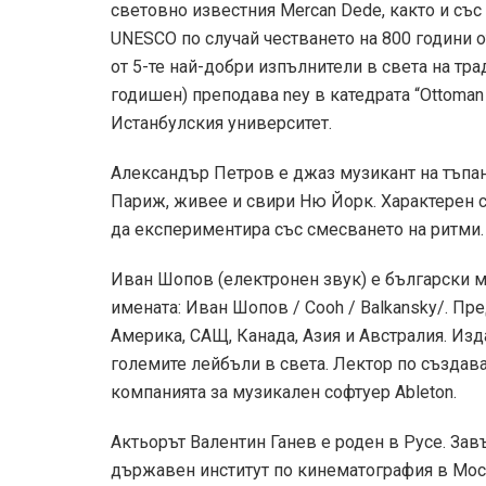
световно известния Mercan Dede, както и със
UNESCO по случай честването на 800 години о
от 5-те най-добри изпълнители в света на тр
годишен) преподава ney в катедрата “Ottoman 
Истанбулския университет.
Александър Петров е джаз музикант на тъпа
Париж, живее и свири Ню Йорк. Характерен с
да експериментира със смесването на ритми.
Иван Шопов (електронен звук) е български му
имената: Иван Шопов / Cooh / Balkansky/. Пр
Америка, САЩ, Канада, Азия и Австралия. Изд
големите лейбъли в света. Лектор по създава
компанията за музикален софтуер Ableton.
Актьорът Валентин Ганев е роден в Русе. За
държавен институт по кинематография в Москв