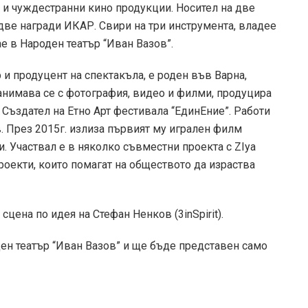
и и чуждестранни кино продукции. Носител на две
две награди ИКАР. Свири на три инструмента, владее
ае в Народен театър “Иван Вазов”.
р и продуцент на спектакъла, е роден във Варна,
Занимава се с фотография, видео и филми, продуцира
. Създател на Етно Арт фестивала “ЕдинЕние”. Работи
. През 2015г. излиза първият му игрален филм
. Участвал е в няколко съвместни проекта с ZIya
проекти, които помагат на обществото да израства
 сцена по идея на Стефан Ненков (3inSpirit).
ден театър “Иван Вазов” и ще бъде представен само