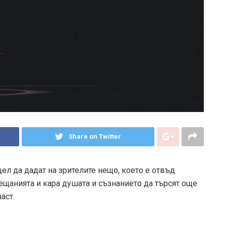
Share on Twitter
цел да дадат на зрителите нещо, което е отвъд
сещанията и кара душата и съзнанието да търсят още
аст.