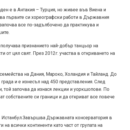
оден е в Антакия – Турция, но живее във Виена и
дава първите си хореографски работи в Държавния
 започва все по-задълбочено да практикува и
шите.
о получава признанието най-добър танцьор на
и от цял свят. През 2012г. участва в откриването на
семейства на Дания, Мароко, Холандия и Тайланд. До
 града и е изнесъл над 450 представления. След
, той започва да изнася лекции и уоркшопове. По
ат собствените си граници и да откриват все повече
 в Истанбул.Завършва Държавната консерватория в
и на всички континенти като част от групата на