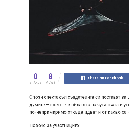
0
8
Share on Facebook
SHARES
VIEWS
С този спектакъл създателите си поставят за 
думите – което е в областта на чувствата и у
по-непримиримо откъде идват и от какво са ч
Повече за участниците: