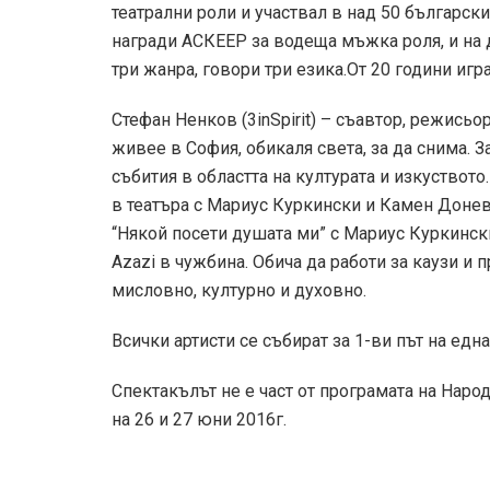
театрални роли и участвал в над 50 българск
награди АСКЕЕР за водеща мъжка роля, и на 
три жанра, говори три езика.От 20 години игр
Стефан Ненков (3inSpirit) – съавтор, режисьо
живее в София, обикаля света, за да снима. 
събития в областта на културата и изкуството
в театъра с Мариус Куркински и Камен Донев
“Някой посети душата ми” с Мариус Куркински
Azazi в чужбина. Обича да работи за каузи и 
мисловно, културно и духовно.
Всички артисти се събират за 1-ви път на една
Спектакълът не е част от програмата на Наро
на 26 и 27 юни 2016г.