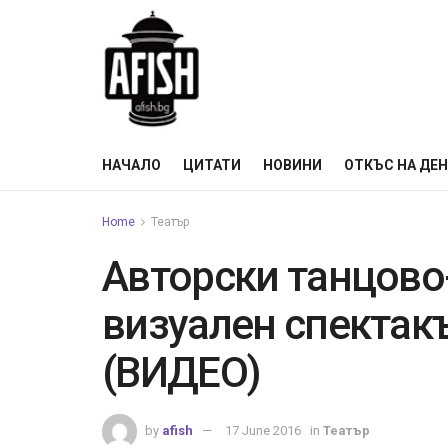
НАЧАЛО
ЦИТАТИ
НОВИНИ
ОТКЪС НА ДЕ
Home
Театър
Авторски танцово
визуален спектак
(ВИДЕО)
by
afish
17 June 2016
in
Театър