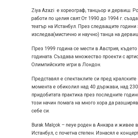
Ziya Azazi е хореограф, танцьор и дервиш. Р
работи по целия свят.От 1990 до 1994 г. съз
театър на Истанбул. През следващите години
изследва(мистично и научно) танца на дерви
През 1999 година се мести в Австрия, къдет
годината. Създава множество проекти с артист
Олимпийските игри в Лондон.
Представял е спектаклите си пред кралските 
момента е обиколил над 40 държави, над 230
придобитата практика през последните години
този начин помага на много хора да разширяв
себе си.
Burak Malçok – neyе роден в Анкара и живее
Истанбул, с почетна степен. Изнасял е концерт