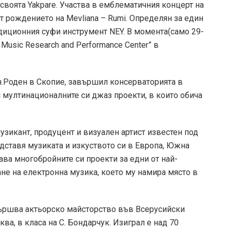
 своята Yakpare. Участва в емблематичния концерт на
т рождението на Mevliana – Rumi. Определян за един
адиционния суфи инструмент NEY. В момента(само 29-
Music Research and Performance Center” в
н.Роден в Скопие, завършил консерваторията в
 мултинационалните си джаз проекти, в които обича
зикант, продуцент и визуален артист известен под
едставя музиката и изкуството си в Европа, Южна
ава многобройните си проекти за едни от най-
не на електронна музика, което му намира място в
вършва актьорско майсторство във Всерусийски
а, в класа на С. Бондарчук. Изиграл е над 70