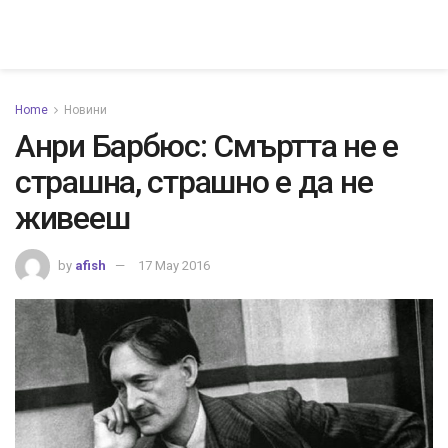
Home
Новини
Анри Барбюс: Смъртта не е
страшна, страшно е да не
живееш
by
afish
17 May 2016