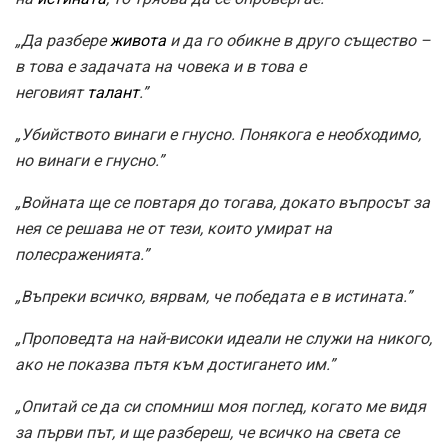
„Да разбере
живота
и да го обикне в друго същество –
в това е задачата на човека и в това е
неговият
талант
.”
„Убийството винаги е гнусно. Понякога е необходимо,
но винаги е гнусно.”
„Войната ще се повтаря до тогава, докато въпросът за
нея се решава не от тези, които умират на
полесраженията.”
„Въпреки всичко, вярвам, че победата е в истината.”
„Проповедта на най-високи идеали не служи на никого,
ако не показва пътя към достигането им.”
„Опитай се да си спомниш моя поглед, когато ме видя
за първи път, и ще разбереш, че всичко на света се