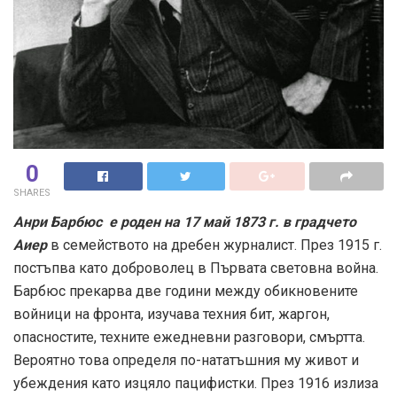
0
SHARES
Анри Барбюс е роден на 17 май 1873 г. в градчето
Аиер
в семейството на дребен журналист. През 1915 г.
постъпва като доброволец в Първата световна война.
Барбюс прекарва две години между обикновените
войници на фронта, изучава техния бит, жаргон,
опасностите, техните ежедневни разговори, смъртта.
Вероятно това определя по-нататъшния му живот и
убеждения като изцяло пацифистки. През 1916 излиза