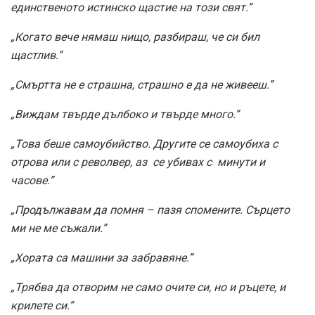
единственото истинско щастие на този свят.”
„Когато вече нямаш нищо, разбираш, че си бил
щастлив.”
„Смъртта не е страшна, страшно е да не живееш.”
„Виждам твърде дълбоко и твърде много.”
„Това беше самоубийство. Другите се самоубиха с
отрова или с револвер, аз се убивах с минути и
часове.”
„Продължавам да помня – пазя спомените. Сърцето
ми не ме съжали.”
„Хората са машини за забравяне.”
„Трябва да отворим не само очите си, но и ръцете, и
крилете си.”