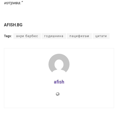
изтрива.”
AFISH.BG
Tags:
анри барбюс
годишнина
пацифизъм
цитати
afish