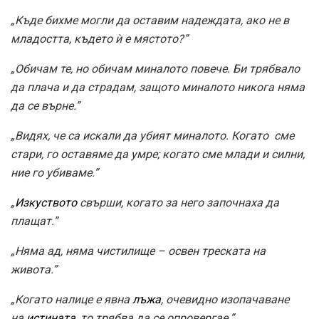
„Къде бихме могли да оставим надеждата, ако не в
младостта, където ѝ е мястото?”
„Обичам те, но обичам миналото повече. Би трябвало
да плача и да страдам, защото миналото никога няма
да се върне.”
„Видях, че са искали да убият миналото. Когато сме
стари, го оставяме да умре; когато сме млади и силни,
ние го убиваме.”
„
Изкуството
свърши, когато за него започнаха да
плащат.”
„Няма ад, няма чистилище – освен треската на
живота.”
„Когато налице е явна
лъжа
, очевидно изопачаване
на
истината
, то трябва да се опровергае.”