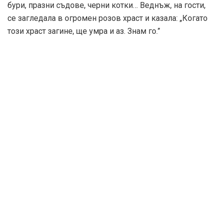
За нас
За реклама
Поверителност
За контакт
Съдържанието на този уеб сайт и технологиите, използвани в
него, са под закрила на Закона за авторското право и
сродните му права. Всички статии, репортажи, интервюта и