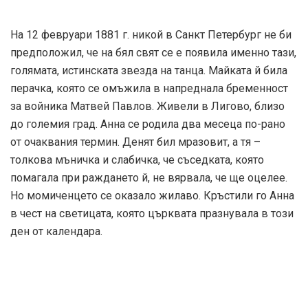
помагала при раждането й, не вярвала, че ще оцелее.
Но момиченцето се оказало жилаво. Кръстили го Анна
в чест на светицата, която църквата празнувала в този
ден от календара.