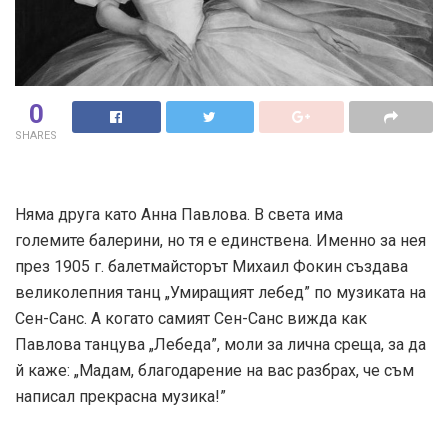
0
SHARES
Няма друга като Анна Павлова. В света има
големите балерини, но тя е единствена. Именно за нея
през 1905 г. балетмайсторът Михаил Фокин създава
великолепния танц „Умиращият лебед” по музиката на
Сен-Санс. А когато самият Сен-Санс вижда как
Павлова танцува „Лебеда”, моли за лична среща, за да
й каже: „Мадам, благодарение на вас разбрах, че съм
написал прекрасна музика!”