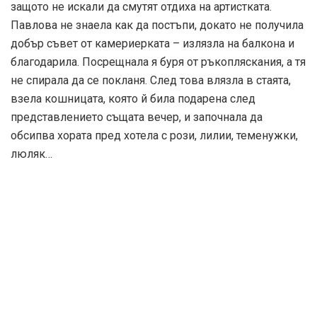
въплъщение на самата мечта за танци. Тя изглеждала
ефирна, неземна, летяща.
Павлова била болезнено суеверна. Страхувала се от
бури, празни съдове, черни котки… Веднъж, на гости,
се загледала в огромен розов храст и казала: „Когато
този храст загине, ще умра и аз. Знам го.”
Година по-късно пътувала на гастрол в Хага. Влакът
бил много студен и Анна се простудила. Леката
настинка преминала в бронхопневмония, а след това –
в плеврит. И странно, думите на балерината се оказали
пророчески: когато се разболяла, цветовете на храста
се покрили в ръждиви петна и няколко дни по-късно
опадали. Три дни по-късно, малко преди да навърши
50, великата руска балерина напуснало този свят. Било
23 януари 1931 г.