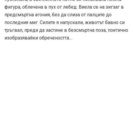
На 12 февруари 1881 г. никой в Санкт Петербург не би
предположил, че на бял свят се е появила именно тази,
голямата, истинската звезда на танца. Майката й била
перачка, която се омъжила в напреднала бременност
за войника Матвей Павлов. Живели в Лигово, близо
до големия град. Анна се родила два месеца по-рано
от очаквания термин. Денят бил мразовит, а тя –
толкова мъничка и слабичка, че съседката, която