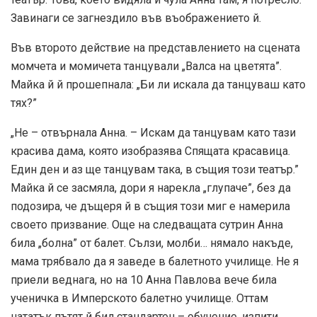
Майка й се засмяла, дори я нарекла „глупаче”, без да
подозира, че дъщеря й в същия този миг е намерила
своето призвание. Още на следващата сутрин Анна
била „болна” от балет. Сълзи, молби… нямало накъде,
мама трябвало да я заведе в балетното училище. Не я
приели веднага, но на 10 Анна Павлова вече била
ученичка в Имперското балетно училище. Оттам
нататък пътят й бил стандартен – обучение, изпити,
матура, кордебалет, примабалерина…
През 1909 г. Павлова вече е световно известна с
трупата „Ballets russes” на Сергей Дягилев. В
продължение на 20 години тя почти непрекъснато е на
гастроли в Европа, Америка, Нова Зеландия, Австралия
и Азия.
Още първите й турнета носят на Анна Павлова небивал