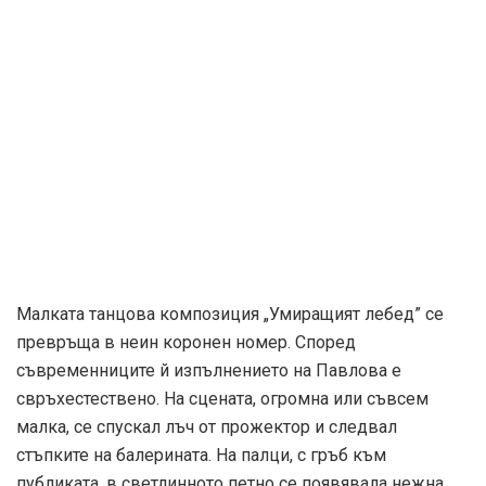
Малката танцова композиция „Умиращият лебед” се
превръща в неин коронен номер. Според
съвременниците й изпълнението на Павлова е
свръхестествено. На сцената, огромна или съвсем
малка, се спускал лъч от прожектор и следвал
стъпките на балерината. На палци, с гръб към
публиката, в светлинното петно се появявала нежна
фигура, облечена в пух от лебед. Виела се на зигзаг в
предсмъртна агония, без да слиза от палците до
последния миг. Силите я напускали, животът бавно си
тръгвал, преди да застине в безсмъртна поза, поетично
изобразявайки обречеността…