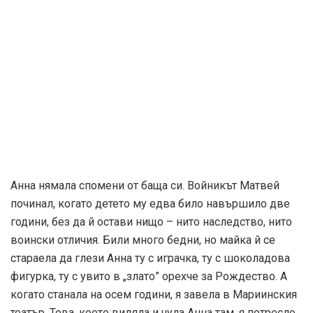
Анна нямала спомени от баща си. Войникът Матвей
починал, когато детето му едва било навършило две
години, без да й остави нищо – нито наследство, нито
воински отличия. Били много бедни, но майка й се
стараела да глези Анна ту с играчка, ту с шоколадова
фигурка, ту с увито в „злато” орехче за Рождество. А
когато станала на осем години, я завела в Мариинския
театър. Това, което видяла и чула Анна там, я потресло.
Завинаги се загнездило във въображението й.
Във второто действие на представлението на сцената
момчета и момичета танцували „Валса на цветята”.
Майка й й прошепнала: „Би ли искала да танцуваш като
тях?”
„Не – отвърнала Анна. – Искам да танцувам като тази
красива дама, която изобразява Спящата красавица.
Един ден и аз ще танцувам така, в същия този театър.”