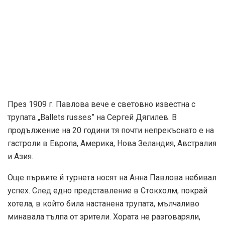
Вероятно тайната на Павлова се криела в това, че, за
разлика от други балерини, които блестели на сцената
преди и след нея, тя притежавала неповторима
индивидуалност. Съвременниците й твърдели, че
когато гледали Анна на сцената, те не виждали танци, а