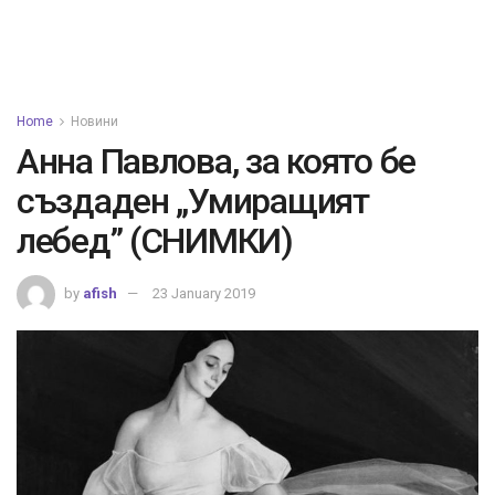
Home
Новини
Анна Павлова, за която бе
създаден „Умиращият
лебед” (СНИМКИ)
by
afish
23 January 2019