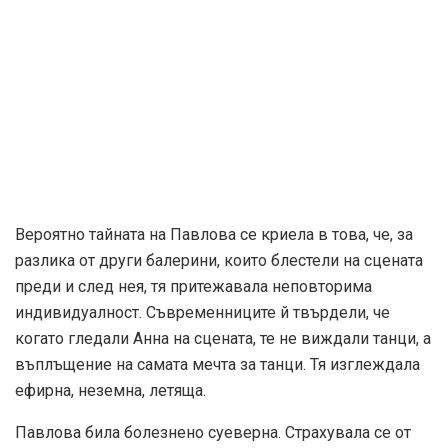
Последния път, в който успяла да повдигне глава от
леглото, Анна Павлова ясно и много сериозно казала:
„Пригответе ми костюма на Лебеда!”
AFISH.BG
Tags:
анна павлова
afish