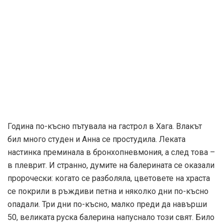
други текстови, графични и видео материали, публикувани в
сайта, са собственост на AFISH.BG, освен ако изрично е
посочено друго. Допуска се публикуване на текстови
материали само след писмено съгласие на AFISH.BG,
посочване на източника и добавяне на линк към www.afish.bg.
Използването на графични и видео материали, публикувани в
сайта, е строго забранено. Нарушителите ще бъдат
санкционирани с цялата строгост на закона. Прочети повече
на: https://www.afish.bg/