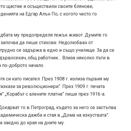
ето щастие и осъществили своите блянове,
денията на Едгар Алън По, с когото често го
съдбата му предопределя тежък живот. Думите го
о започва да пише стихове. Недолюбван от
 трудно се задържа в едно и също училище. За да се
, дървосекач, общ работник… Влиза няколко пъти в
на по-доброто начало.
я си като писател. През 1908 г. излиза първия му
азкази за революционери”. През 1909 г. печата
” „Корабът с алените платна” пише през 1916-а.
Докарват го в Петроград, където за него се застъпва
адемическа дажба и стая в „Дома на изкуствата”.
а заедно до края на дните му.