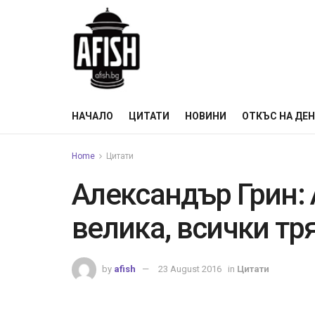
НАЧАЛО
ЦИТАТИ
НОВИНИ
ОТКЪС НА ДЕ
Home
Цитати
Александър Грин: 
велика, всички тр
by
afish
23 August 2016
in
Цитати