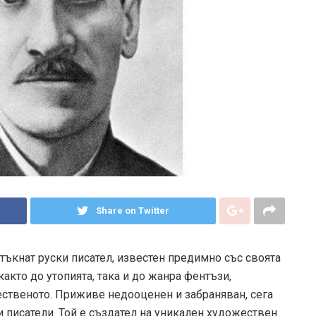
Share on Twitter
тъкнат руски писател, известен предимно със своята
акто до утопията, така и до жанра фентъзи,
тественото. Приживе недооценен и забраняван, сега
и писатели. Той е създател на уникален художествен