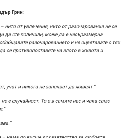
дър Грин:
 – нито от увлечения, нито от разочарования не се
ди да сте поличили, може да е несъразмерна
 обобщавате разочарованието и не оцветявате с тях
да се противопоставяте на злото в живота и
чат, учат и никога не започват да живеят.“
не е случайност. То е в самите нас и чака само
.“
ава.“
е – няма по висше доказателство за любовта.