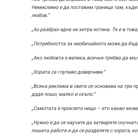
Немислимо е да поставим граница там, къде
любов.“
„Аз разбрах една не хитра истина. Тя е в тов
„Потребността за необичайното може да бъде 
„Ако любовта е велика, всички трябва да мъл
„Хората са глупаво доверчиви.“
„Всяка реклама в света се основава на три п
даде лошо, малко и скъпо.“
„Самотата е проклето нещо – ето какво може 
„Нужно е да се научите да затваряте скучнат
лошата работа и да се разделяте с хората, ко