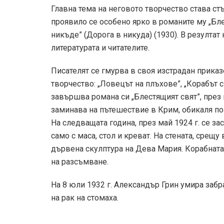
Главна тема на неговото творчество става с
проявило се особено ярко в романите му „Бле
никъде” (Дорога в никуда) (1930). В резултат
литературата и читателите.
Писателят се гмурва в своя изстрадан приказ
творчество: „Ловецът на плъхове”, „Корабът с
завършва романа си „Блестящият свят”, през 
заминава на пътешествие в Крим, обикаля поз
На следващата година, през май 1924 г. се з
само с маса, стол и креват. На стената, срещу
дървена скулптура на Дева Мария. Корабната
на разсъмване.
На 8 юли 1932 г. Александър Грин умира забр
на рак на стомаха.