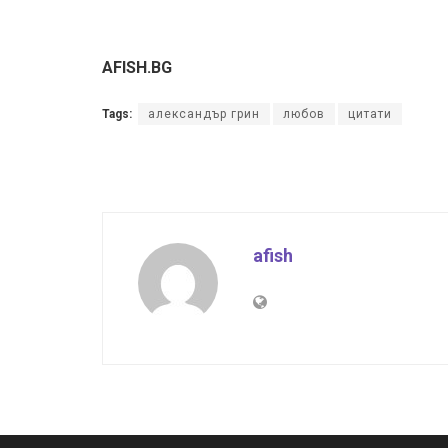
AFISH.BG
Tags:
александър грин
любов
цитати
afish