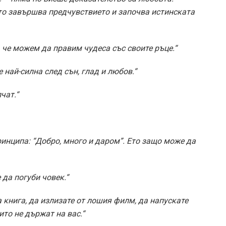
то завършва предчувствието и започва истинската
а, че можем да правим чудеса със своите ръце.“
най-силна след сън, глад и любов.“
чат.“
ринципа: “Добро, много и даром”. Ето защо може да
да погуби човек.“
а книга, да излизате от лошия филм, да напускате
ито не държат на вас.“