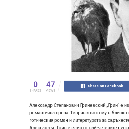
0
47
Share on Facebook
SHARES
VIEWS
Александр Степанович Гриневский „Грин“ е из
романтична проза. Творчеството му е близко к
готическия роман и литературата за свръхес
Александър Грин е един от най-четените руск