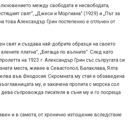
тълкновението между свободата и несвободата,
стящият свят”, „Джеси и Моргиана” (1929) и „Път за
 на това Александър Грин постепенно е отлъчен от
ен свят и създава най-добрите образци на своето
 алените платна”, „Бягаща по вълните”. След като
пролетта на 1923 г. Александър Грин със съпругата си
нати места, живее в Севастопол, Балаклава, Ялта.
аселва във Феодосия. Скромната му стая е обзаведена
 възглавницата му, е закачена пропита с морска сол
 дева съпровожда писателя в съня му и го посреща
авен и в самота, от хронично изтощение вследствие