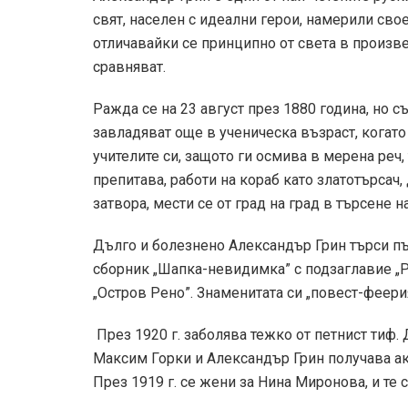
свят, населен с идеални герои, намерили сво
отличавайки се принципно от света в произве
сравняват.
Ражда се на 23 август през 1880 година, но 
завладяват още в ученическа възраст, когат
учителите си, защото ги осмива в мерена реч,
препитава, работи на кораб като златотърсач
затвора, мести се от град на град в търсене 
Дълго и болезнено Александър Грин търси път
сборник „Шапка-невидимка” с подзаглавие „Р
„Остров Рено”. Знаменитата си „повест-феерия
През 1920 г. заболява тежко от петнист тиф. 
Максим Горки и Александър Грин получава ак
През 1919 г. се жени за Нина Миронова, и те с