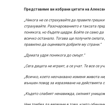
Представяме ви избрани цитати на Алексан
„Никога не се страхувайте да правите грешки
страхувайте. Разочарованието е таксата пре
понякога, но бъдете щедри. Бойте се само да
всичко останало. Тогава ще получите силата 
правилно да оценявате добрите му страни.“
„Думата удря понякога до смърт.“
„Сега децата не играят, а се учат. Те все се у
„Всичко, което неочаквано изменя живота ни, 
външен повод за изразяване на действията си
„Където слабият ненавижда, силният унищож
Ние трябва да вярваме в това, което обичам