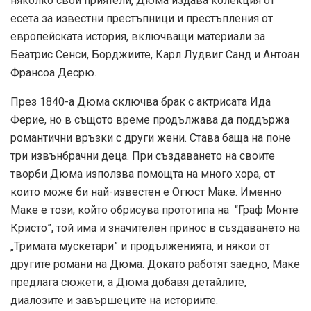
няколко свои приятели, Дюма издава колекция от
есета за известни престъпници и престъпления от
европейската история, включващи материали за
Беатрис Сенси, Борджиите, Карл Лудвиг Санд и Антоан
Франсоа Десрю.
През 1840-а Дюма сключва брак с актрисата Ида
Ферие, но в същото време продължава да поддържа
романтични връзки с други жени. Става баща на поне
три извънбрачни деца. При създаването на своите
творби Дюма използва помощта на много хора, от
които може би най-известен е Огюст Маке. Именно
Маке е този, който обрисува прототипа на “Граф Монте
Кристо”, той има и значителен принос в създаването на
„Тримата мускетари” и продълженията, и някои от
другите романи на Дюма. Докато работят заедно, Маке
предлага сюжети, а Дюма добавя детайлите,
диалозите и завършеците на историите.