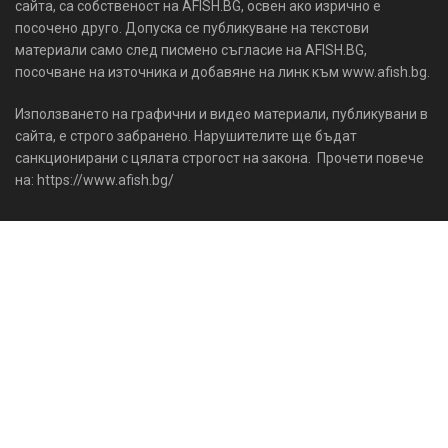
сайта, са собственост на AFISH.BG, освен ако изрично е
посочено друго. Допуска се публикуване на текстови
материали само след писмено съгласие на AFISH.BG,
посочване на източника и добавяне на линк към www.afish.bg.
Използването на графични и видео материали, публикувани в
сайта, е строго забранено. Нарушителите ще бъдат
санкционирани с цялата строгост на закона. Прочети повече
на: https://www.afish.bg/