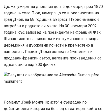
Дюма умира на днешния ден, 5 декмври, през 1870
година в село Пюи, намиращо се в околностите на
град Диеп, на 68 годишна възраст. Първоначално е
погребан в родното си място. На 30 ноември 2002
година със заповед на президента на Франция Жак
Ширак тялото на писателя е ексхумирано и с пищна
церемония и държавни почести е преместено в
пантеона в Париж. Дюма остава най-четеният и
продаван френски автор, неговите произведения са
вдъхновили над 200 филма.
Романът „Граф Монте Кристо” е създаден по
действителна история на беглец от затвора, който се