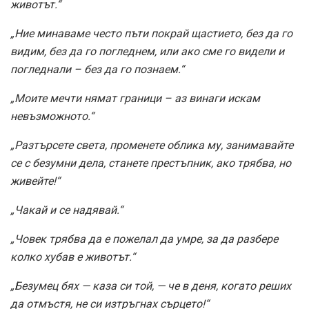
животът.“
„Ние минаваме често пъти покрай щастието, без да го
видим, без да го погледнем, или ако сме го видели и
погледнали – без да го познаем.“
„Моите мечти нямат граници – аз винаги искам
невъзможното.“
„Разтърсете света, променете облика му, занимавайте
се с безумни дела, станете престъпник, ако трябва, но
живейте!“
„Чакай и се надявай.“
„Човек трябва да е пожелал да умре, за да разбере
колко хубав е животът.“
„Безумец бях — каза си той, — че в деня, когато реших
да отмъстя, не си изтръгнах сърцето!“