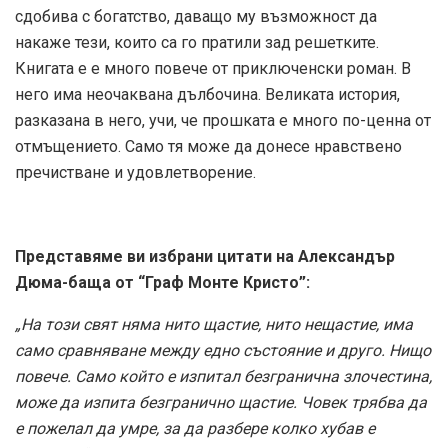
сдобива с богатство, даващо му възможност да
накаже тези, които са го пратили зад решетките.
Книгата е е много повече от приключенски роман. В
него има неочаквана дълбочина. Великата история,
разказана в него, учи, че прошката е много по-ценна от
отмъщението. Само тя може да донесе нравствено
пречистване и удовлетворение.
Представяме ви избрани цитати на Александър
Дюма-баща от “Граф Монте Кристо”:
„На този свят няма нито щастие, нито нещастие, има
само сравняване между едно състояние и друго. Нищо
повече. Само който е изпитал безгранична злочестина,
може да изпита безгранично щастие. Човек трябва да
е пожелал да умре, за да разбере колко хубав е