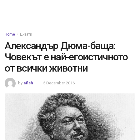
Home
Цитати
Александър Дюма-баща:
Човекът е най-егоистичното
от всички животни
by
afish
5 December 2016