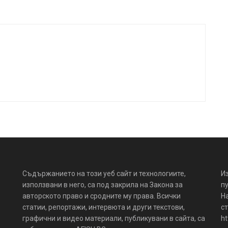
Съдържанието на този уеб сайт и технологиите,
И
използвани в него, са под закрила на Закона за
пу
авторското право и сродните му права. Всички
Н
статии, репортажи, интервюта и други текстови,
ст
графични и видео материали, публикувани в сайта, са
ht