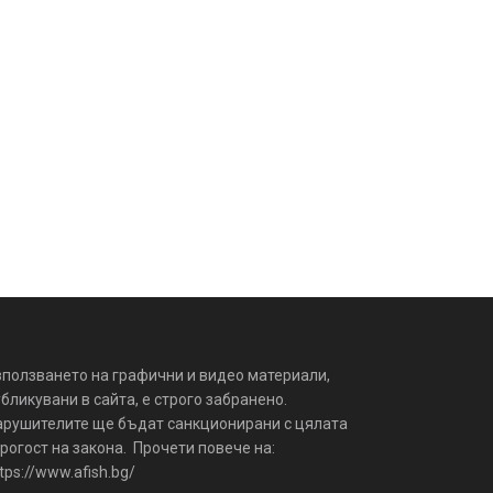
зползването на графични и видео материали,
бликувани в сайта, е строго забранено.
арушителите ще бъдат санкционирани с цялата
рогост на закона. Прочети повече на:
tps://www.afish.bg/