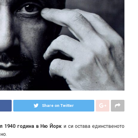
Share on Twitter
л 1940 година в Ню Йорк
и си остава единственото
но.