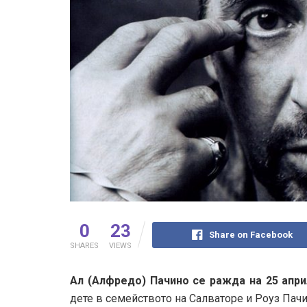
0
23
Share on Facebook
SHARES
VIEWS
Ал (Алфредо) Пачино се ражда на 25 апри
дете в семейството на Салваторе и Роуз Пачи