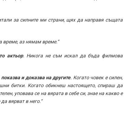
итали за силните ми страни, щях да направя същата
а време, аз нямам време.“
то актьор
. Никога не съм искал да бъда филмова
 показва и доказва на другите
. Когато човек е силен,
ишни битки. Когато обикнеш настоящето, спираш да
лен, уповава се на вярата в себе си, знае на какво е
да вярват в него.“