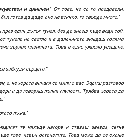
зчувствен и циничен
? От това, че са го предавали,
бил готов да даде, ако не всичко, то твърде много.“
 през един дълъг тунел, без да знаеш къде води той.
а от тунела на светло и в далечината виждаш голяма
вече зърнах планината. Това е едно ужасно усещане,
 се заблуди сърцето.“
ен
, е, че хората винаги са мили с вас. Водиш разговор
 дори и да говориш пълни глупости. Трябва хората да
.“
когато лъжа.“
здигат те някъде нагоре и ставаш звезда, сетне
къде горе, извън останалите. Това може да се окаже