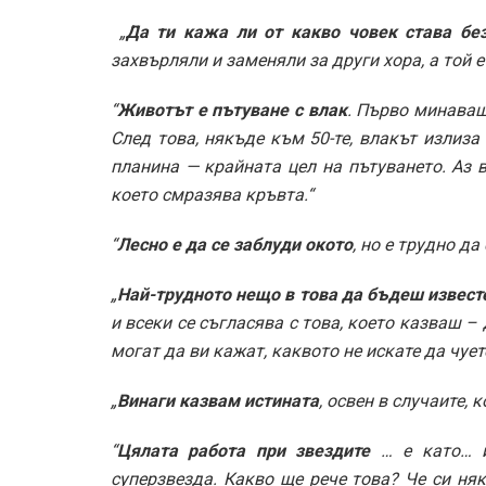
„
Да ти кажа ли от какво човек става бе
захвърляли и заменяли за други хора, а той е 
“
Животът е пътуване с влак
. Първо минаваш
След това, някъде към 50-те, влакът излиз
планина — крайната цел на пътуването. Аз 
което смразява кръвта.“
“
Лесно е да се заблуди окото
, но е трудно да
„
Най-трудното нещо в това да бъдеш извест
и всеки се съгласява с това, което казваш –
могат да ви кажат, каквото не искате да чуете
„
Винаги казвам истината
, освен в случаите, 
“
Цялата работа при звездите
… е като… и
суперзвезда. Какво ще рече това? Че си ня