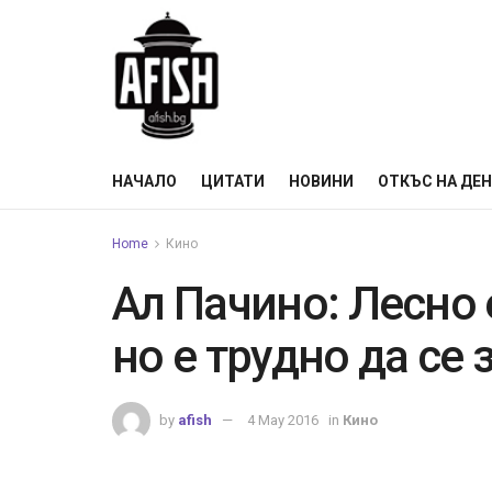
НАЧАЛО
ЦИТАТИ
НОВИНИ
ОТКЪС НА ДЕ
Home
Кино
Ал Пачино: Лесно е
но е трудно да се
by
afish
4 May 2016
in
Кино