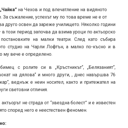
„Чайка”
на Чехов и под впечатление на видяното
. За съжаление, успехът му по това време не е от
ава друго освен да зареже училището. Няколко години
– в този период започва да взима уроци по актьорско
постановките на малки театри. След като събира
ото студио на Чарли Лофтън, а малко по-късно и в
о му вече е определено.
бимец с ролите си в „Кръстникът“, „Белязаният“,
двокат на дялова“ и много други, , днес навършва 76
кар“, веднъж е неин носител, както и притежател на
руги световни отличия.
, актьорът не страда от “звездна болест” и е известен
оято според него е неестествен феномен.
но: