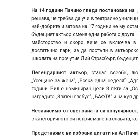
На 14 години Пачино гледа постановка на 
решава, че трябва да учи в театрално училище
най-добрите и затова на 17 години не му ост
бъдещият актьор сменя една работа с друга 
майсторство и скоро вече се включва в 
достатъчно пари, за да постъпи в актьорск
школата на прочутия Лий Страсбърг, бъдещет
Легендарният актьор
, станал всеобщ лю
„Усещане за жена“, „Всяка една неделя“, „А
години. Бил е номиниран цели 8 пъти за „Ос
наградите „Златен глобус“, „БАФТА“ и на куп д
Независимо от световната си популярност
с категоричното си неприемане на славата, к
Представяме ви избрани цитати на Ал Пачи