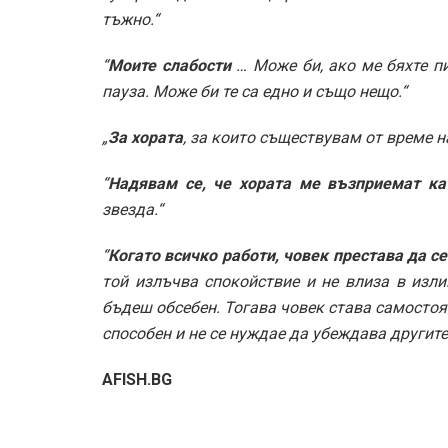
тъжно.“
“
Моите слабости
… Може би, ако ме бяхте п
пауза. Може би те са едно и също нещо.“
„
За хората
, за които съществувам от време н
“
Надявам се, че хората ме възприемат ка
звезда.“
“
Когато всичко работи, човек престава да се
той излъчва спокойствие и не влиза в изл
бъдеш обсебен. Тогава човек става самостояте
способен и не се нуждае да убеждава другите 
AFISH.BG