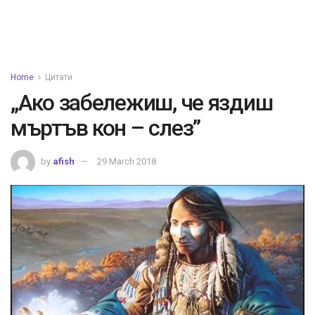
Home
Цитати
„Ако забележиш, че яздиш
мъртъв кон – слез”
by
afish
29 March 2018