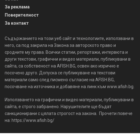
За реклама
Поверителност
За контакт
Съдържанието на този уеб сайт и технологиите, използвани в
него, са под закрила на Закона за авторското право и
сродните му права. Всички статии, репортажи, интервюта и
други текстови, графични и видео материали, публикувани в
сайта, са собственост на AFISH.BG, освен ако изрично е
посочено друго. Допуска се публикуване на текстови
материали само след писмено съгласие на AFISH.BG,
посочване на източника и добавяне на линк към www.afish.bg.
Използването на графични и видео материали, публикувани в
сайта, е строго забранено. Нарушителите ще бъдат
санкционирани с цялата строгост на закона. Прочети повече
на: https://www.afish.bg/