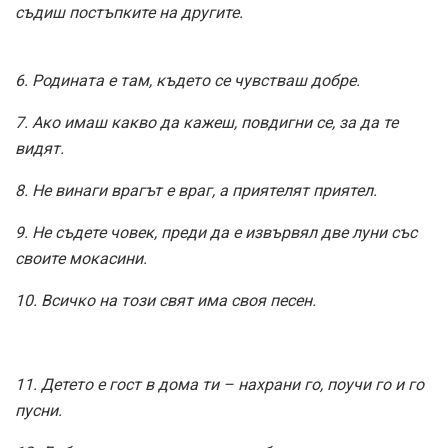
съдиш постъпките на другите.
6. Родината е там, където се чувстваш добре.
7. Ако имаш какво да кажеш, повдигни се, за да те
видят.
8. Не винаги врагът е враг, а приятелят приятел.
9. Не съдете човек, преди да е извървял две луни със
своите мокасини.
10. Всичко на този свят има своя песен.
11. Детето е гост в дома ти – нахрани го, поучи го и го
пусни.