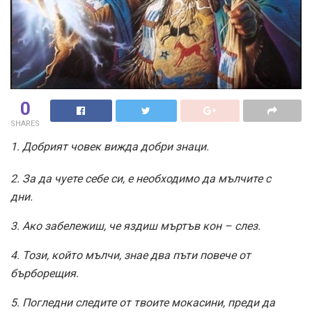
0
SHARES
1. Добрият човек вижда добри знаци.
2. За да чуете себе си, е необходимо да мълчите с
дни.
3. Ако забележиш, че яздиш мъртъв кон – слез.
4. Този, който мълчи, знае два пъти повече от
бърборещия.
5. Погледни следите от твоите мокасини, преди да