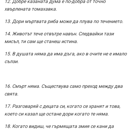
12. Добре казаната дума е по-добра от точно
хвърлената томахавка.
13. Дори мъртвата риба може да плува по течението.
14. Животът тече отвътре навън. Следвайки тази
мисъл, ти сам ще станеш истина.
15. В душата няма да има дъга, ако в очите не е имало
сълзи.
16. Смърт няма. Съществува само преход между два
свята.
17. Разговаряй с децата си, когато се хранят и това,
което си казал ще остане дори когато те няма.
18. Когато видиш, че гърмящата змия се кани да