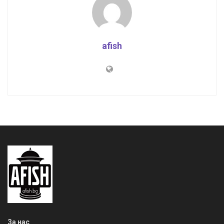
afish
За нас