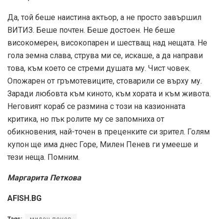
Да, той беше наистина актьор, а не просто завършил
ВИТИЗ. Беше почтен. Беше достоен. Не беше
високомерен, високопарен и шестващ над нещата. Не
гола земна слава, струва ми се, искаше, а да направи
това, към което се стреми душата му. Чист човек.
Опожарен от гръмотевиците, стоварили се върху му.
Заради любовта към киното, към хората и към живота.
Неговият кораб се размина с този на казионната
критика, но пък ролите му се запомниха от
обикновения, най-точен в преценките си зрител. Голям
купон ще има днес Горе, Милен Пенев ги умееше и
тези неща. Помним.
Маргарита Петкова
AFISH.BG