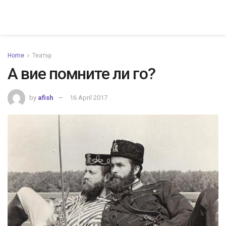
Home
Театър
А вие помните ли го?
by
afish
16 April 2017