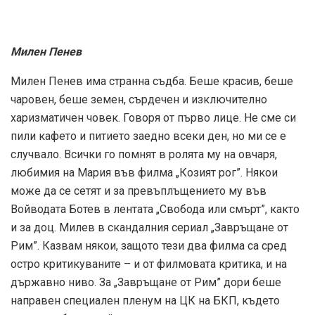
Милен Пенев
Милен Пенев има странна съдба. Беше красив, беше
чаровен, беше земен, сърдечен и изключително
харизматичен човек. Говоря от първо лице. Не сме си
пили кафето и питието заедно всеки ден, но ми се е
случвало. Всички го помнят в ролята му на овчаря,
любимия на Мария във филма „Козият рог”. Някои
може да се сетят и за превъплъщението му във
Войводата Ботев в лентата „Свобода или смърт”, както
и за доц. Милев в скандалния сериал „Завръщане от
Рим”. Казвам някои, защото тези два филма са сред
остро критикуваните – и от филмовата критика, и на
държавно ниво. За „Завръщане от Рим” дори беше
направен специален пленум на ЦК на БКП, където