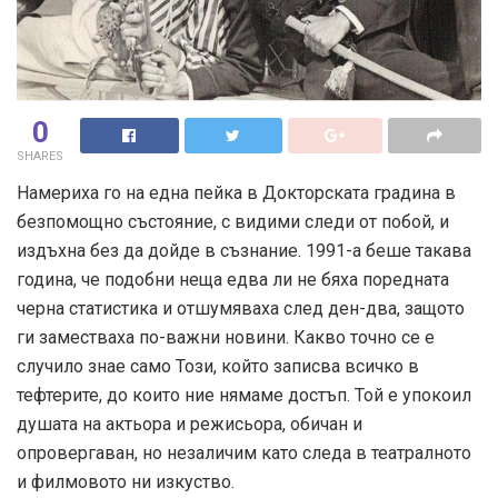
0
SHARES
Намериха го на една пейка в Докторската градина в
безпомощно състояние, с видими следи от побой, и
издъхна без да дойде в съзнание. 1991-а беше такава
година, че подобни неща едва ли не бяха поредната
черна статистика и отшумяваха след ден-два, защото
ги заместваха по-важни новини. Какво точно се е
случило знае само Този, който записва всичко в
тефтерите, до които ние нямаме достъп. Той е упокоил
душата на актьора и режисьора, обичан и
опровергаван, но незаличим като следа в театралното
и филмовото ни изкуство.