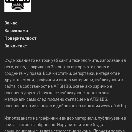
За нас
За реклама
Поверителност
За контакт
Съдържанието на този уеб сайт и технологиите, използвани в
него, са под закрила на Закона за авторското право и
сродните му права. Всички статии, репортажи, интервюта и
други текстови, графични и видео материали, публикувани в
сайта, са собственост на AFISH.BG, освен ако изрично е
посочено друго. Допуска се публикуване на текстови
материали само след писмено съгласие на AFISH.BG,
посочване на източника и добавяне на линк към www.afish.bg.
Използването на графични и видео материали, публикувани в
сайта, е строго забранено. Нарушителите ще бъдат
санкционирани с цялата строгост на закона. Прочети повече