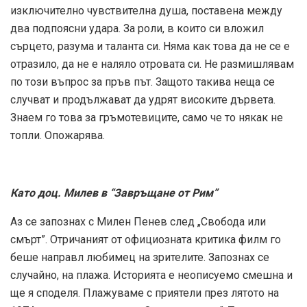
изключително чувствителна душа, поставена между
два подпоясни удара. За роли, в които си вложил
сърцето, разума и таланта си. Няма как това да не се е
отразило, да не е наляло отровата си. Не размишлявам
по този въпрос за пръв път. Защото такива неща се
случват и продължават да удрят високите дървета.
Знаем го това за гръмотевиците, само че то някак не
топли. Опожарява.
Като доц. Милев в “Завръщане от Рим”
Аз се запознах с Милен Пенев след „Свобода или
смърт”. Отричаният от официозната критика филм го
беше направл любимец на зрителите. Запознах се
случайно, на плажа. Историята е неописуемо смешна и
ще я споделя. Плажуваме с приятели през лятото на