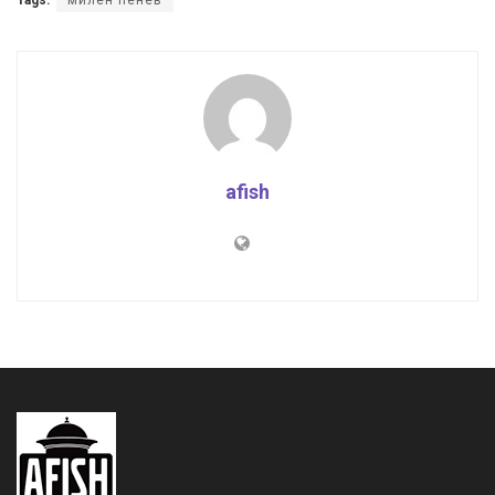
Tags:
милен пенев
afish