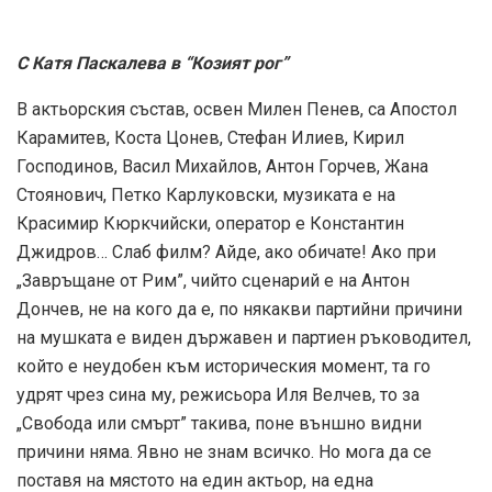
С Катя Паскалева в “Козият рог”
В актьорския състав, освен Милен Пенев, са Апостол
Карамитев, Коста Цонев, Стефан Илиев, Кирил
Господинов, Васил Михайлов, Антон Горчев, Жана
Стоянович, Петко Карлуковски, музиката е на
Красимир Кюркчийски, оператор е Константин
Джидров… Слаб филм? Айде, ако обичате! Ако при
„Завръщане от Рим”, чийто сценарий е на Антон
Дончев, не на кого да е, по някакви партийни причини
на мушката е виден държавен и партиен ръководител,
който е неудобен към историческия момент, та го
удрят чрез сина му, режисьора Иля Велчев, то за
„Свобода или смърт” такива, поне външно видни
причини няма. Явно не знам всичко. Но мога да се
поставя на мястото на един актьор, на една