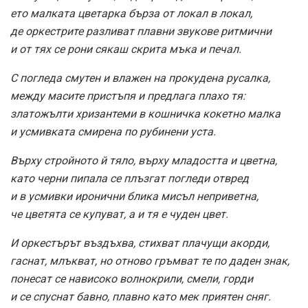
ето малката цветарка бърза от локал в локал,
де оркестрите разливат плавни звукове ритмични
и от тях се рони сякаш скрита мъка и печал.
С погледа смутен и влажен на прокудена русалка,
между масите пристъпя и предлага плахо тя:
златожълти хризантеми в кошничка кокетно малка
и усмивката смирена по рубинени уста.
Върху стройното й тяло, върху младостта и цветна,
като черни пипала се плъзгат погледи отвред
и в усмивки иронични блика мисъл неприветна,
че цветята се купуват, а и тя е чуден цвет.
И оркестърът въздъхва, стихват плачущи акорди,
гаснат, млъкват, но отново гръмват те по даден знак,
понесат се нависоко волнокрили, смели, горди
и се спуснат бавно, плавно като мек приятен сняг.