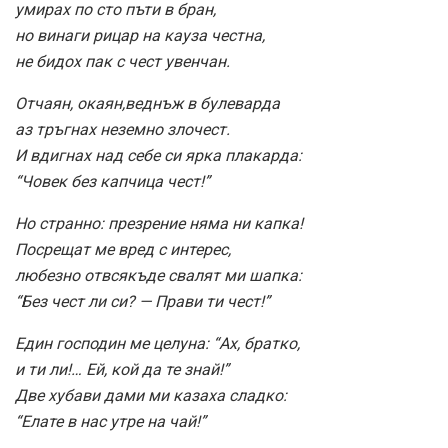
умирах по сто пъти в бран,
но винаги рицар на кауза честна,
не бидох пак с чест увенчан.
Отчаян, окаян,веднъж в булеварда
аз тръгнах неземно злочест.
И вдигнах над себе си ярка плакарда:
“Човек без капчица чест!”
Но странно: презрение няма ни капка!
Посрещат ме вред с интерес,
любезно отвсякъде свалят ми шапка:
“Без чест ли си? — Прави ти чест!”
Един господин ме целуна: “Ах, братко,
и ти ли!… Ей, кой да те знай!”
Две хубави дами ми казаха сладко:
“Елате в нас утре на чай!”