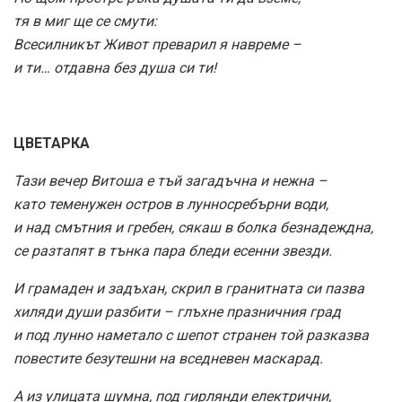
тя в миг ще се смути:
Всесилникът Живот преварил я навреме –
и ти… отдавна без душа си ти!
ЦВЕТАРКА
Тази вечер Витоша е тъй загадъчна и нежна –
като теменужен остров в лунносребърни води,
и над смътния и гребен, сякаш в болка безнадеждна,
се разтапят в тънка пара бледи есенни звезди.
И грамаден и задъхан, скрил в гранитната си пазва
хиляди души разбити – глъхне празничния град
и под лунно наметало с шепот странен той разказва
повестите безутешни на вседневен маскарад.
А из улицата шумна, под гирлянди електрични,