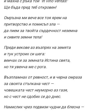
и махна с ръка той “In vino veritas!”
Ще бъда пред теб откровен!
Омръзна ми вече все тоя ярем на
притворство и помисъл зла —
да пием за твойта сърдечност неземна
и сивите земни тела!
Преди векове аз възпрях на земята
и тук устроих си шега:
веичах се за земната Истина свята,
но тя увенча ме с рога.
Възпламнах от ревност, и в черна омраза
за своята стъпкана чест —
човешката чест неуморно аз газя,
но с чест не сдобих се до днес.
Намислих чрез подвизи чудни да блесна —