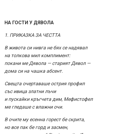
НА ГОСТИ У ДЯВОЛА
1. ПРИКАЗКА ЗА ЧЕСТТА
В живота си нивга не бях се надявал
на толкова мил комплимент:
покани ме Дявола — старият Дявол —
дома си на чашка абсент.
Свещта очертаваше острия профил
със ивица златни лъчи
и пускайки кръгчета дим, Мефистофел
ме гледаше с влажни очи.
В очите му есенна горест бе скрита,
но все пак бе горд и засмен,