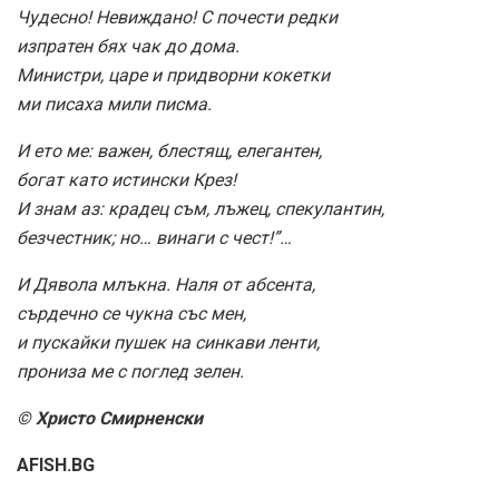
Чудесно! Невиждано! С почести редки
изпратен бях чак до дома.
Министри, царе и придворни кокетки
ми писаха мили писма.
И ето ме: важен, блестящ, елегантен,
богат като истински Крез!
И знам аз: крадец съм, лъжец, спекулантин,
безчестник; но… винаги с чест!”…
И Дявола млъкна. Наля от абсента,
сърдечно се чукна със мен,
и пускайки пушек на синкави ленти,
прониза ме с поглед зелен.
© Христо Смирненски
AFISH.BG