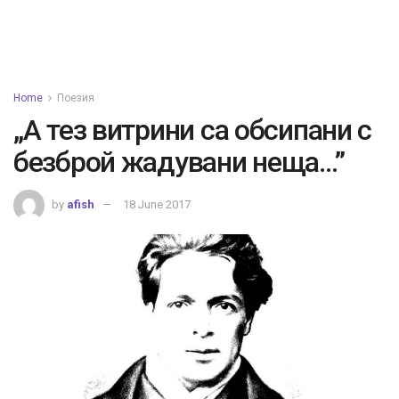
Home
Поезия
„А тез витрини са обсипани с
безброй жадувани неща…”
by
afish
18 June 2017