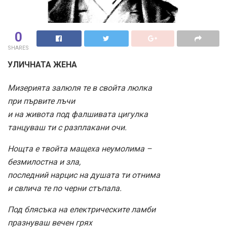
0
SHARES
УЛИЧНАТА ЖЕНА
Мизерията залюля те в свойта люлка
при първите лъчи
и на живота под фалшивата цигулка
танцуваш ти с разплакани очи.
Нощта е твойта мащеха неумолима –
безмилостна и зла,
последний нарцис на душата ти отнима
и свлича те по черни стъпала.
Под блясъка на електрическите ламби
празнуваш вечен грях