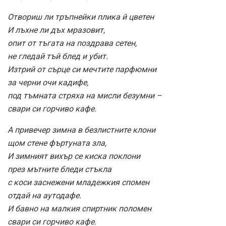
Отвориш ли тръпнейки плика й цветен
И лъхне ли дъх мразовит,
опит от тъгата на поздрава сетен,
не гледай тъй блед и убит.
Изтрий от сърце си мечтите парфюмни
за черни очи кадифе,
под тъмната стряха на мисли безумни –
свари си горчиво кафе.
А привечер зимна в безлистните клони
щом стене фъртуната зла,
И зимният вихър се киска поклони
през мътните бледи стъкла
с коси заснежени младежкия спомен
отдай на аутодафе.
И бавно на малкия спиртник поломен
свари си горчиво кафе.