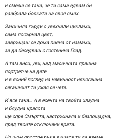
и смееш се така, че ти сама едвам би
разбрала болката на своя смях.
Закичила гърди с увехнали циклами,
сама посърнал цвят,
завръщаш се дома пияна от измами,
за да беседваш с гостенина Глад.
А там виси, уви, над масичката прашна
портретче на дете
и в ясний поглед на невинност някогашна
сегашният ти ужас се чете.
И все така… А в есента на твойта хладна
и блудна красота
ще спре Смъртта, настръхнала и безпощадна,
пред твоите отключени врата.
Но щом простре ръка душата ти да вземе,