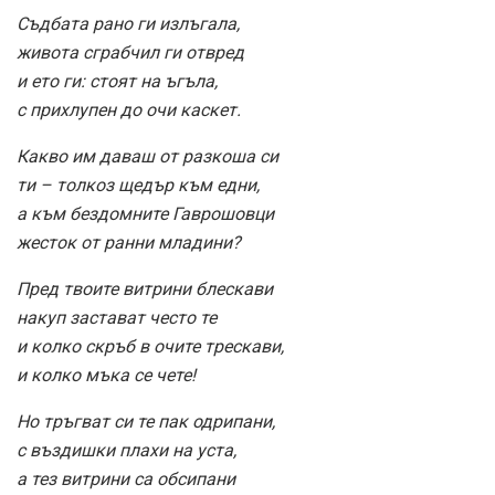
Съдбата рано ги излъгала,
живота сграбчил ги отвред
и ето ги: стоят на ъгъла,
с прихлупен до очи каскет.
Какво им даваш от разкоша си
ти – толкоз щедър към едни,
а към бездомните Гаврошовци
жесток от ранни младини?
Пред твоите витрини блескави
накуп застават често те
и колко скръб в очите трескави,
и колко мъка се чете!
Но тръгват си те пак одрипани,
с въздишки плахи на уста,
а тез витрини са обсипани