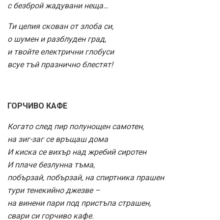
с безброй жадувани неща…
Ти целия скован от злоба си,
о шумен и разблуден град,
и твойте електрични глобуси
всуе тъй празнично блестят!
ГОРЧИВО КАФЕ
Когато след пир полунощен самотен,
на зиг-заг се връщаш дома
И киска се вихър над жребий сиротен
И плаче безлунна тъма,
побързай, побързай, на спиртника прашен
тури тенекийно джезве –
на винени пари под пристъпа страшен,
свари си горчиво кафе.