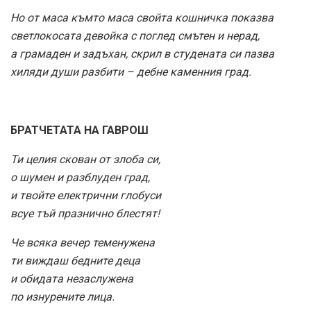
Но от маса къмто маса свойта кошничка показва
светлокосата девойка с поглед смътен и нерад,
а грамаден и задъхан, скрил в студената си пазва
хиляди души разбити – дебне каменния град.
БРАТЧЕТАТА НА ГАВРОШ
Ти целия скован от злоба си,
о шумен и разблуден град,
и твойте електрични глобуси
всуе тъй празнично блестят!
Че всяка вечер теменужена
ти виждаш бедните деца
и обидата незаслужена
по изнурените лица.