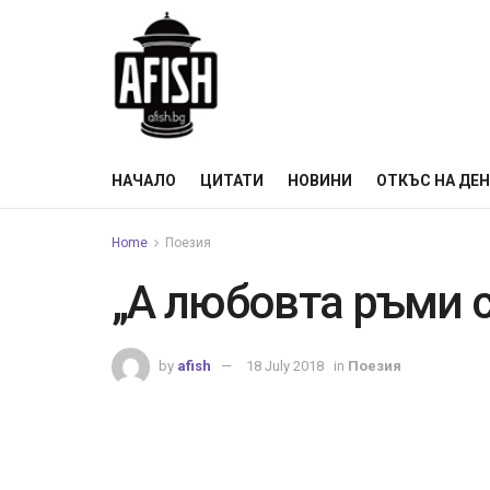
НАЧАЛО
ЦИТАТИ
НОВИНИ
ОТКЪС НА ДЕ
Home
Поезия
„А любовта ръми 
by
afish
18 July 2018
in
Поезия