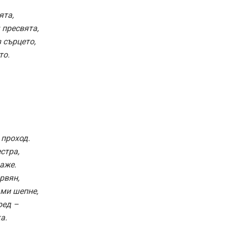
ята,
 пресвята,
 сърцето,
то.
 проход.
стра,
аже.
рвян,
 ми шепне,
ред –
а.