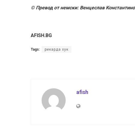
© Превод от немски: Венцеслав Константин
AFISH.BG
Tags:
рикарда хук
afish