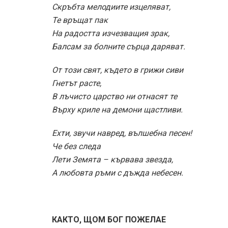
Скръбта мелодиите изцеляват,
Те връщат пак
На радостта изчезващия зрак,
Балсам за болните сърца даряват.
От този свят, където в грижи сиви
Гнетът расте,
В лъчисто царство ни отнасят те
Върху криле на демони щастливи.
Ехти, звучи навред, вълшебна песен!
Че без следа
Лети Земята – кървава звезда,
А любовта ръми с дъжда небесен.
КАКТО, ЩОМ БОГ ПОЖЕЛАЕ