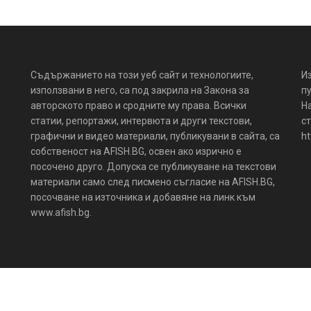
Съдържанието на този уеб сайт и технологиите,
И
използвани в него, са под закрила на Закона за
пу
авторското право и сродните му права. Всички
Н
статии, репортажи, интервюта и други текстови,
ст
графични и видео материали, публикувани в сайта, са
ht
собственост на AFISH.BG, освен ако изрично е
посочено друго. Допуска се публикуване на текстови
материали само след писмено съгласие на AFISH.BG,
посочване на източника и добавяне на линк към
www.afish.bg.