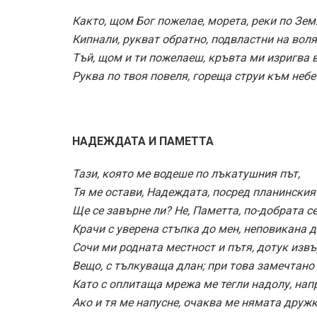
Както, щом Бог пожелае, морета, реки по Зем
Кипнали, рукват обратно, подвластни на воля
Тъй, щом и ти пожелаеш, кръвта ми изригва в
Руква по твоя повеля, гореща струи към небе
НАДЕЖДАТА И ПАМЕТТА
Тази, която ме водеше по лъкатушния път,
Тя ме остави, Надеждата, посред планинския
Ще се завърне ли? Не, Паметта, по-добрата се
Крачи с уверена стъпка до мен, неповикана д
Сочи ми родната местност и пътя, дотук извъ
Вещо, с тълкуваща длан; при това замечтано
Като с оплитаща мрежа ме тегли надолу, нап
Ако и тя ме напусне, очаква ме нямата дружк