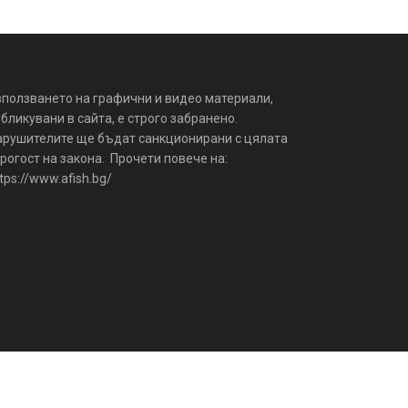
зползването на графични и видео материали,
бликувани в сайта, е строго забранено.
арушителите ще бъдат санкционирани с цялата
рогост на закона. Прочети повече на:
tps://www.afish.bg/