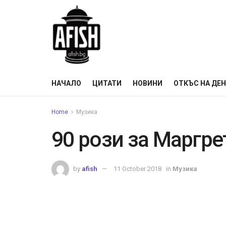
НАЧАЛО
ЦИТАТИ
НОВИНИ
ОТКЪС НА ДЕ
Home
Музика
90 рози за Маргре
by
afish
11 October 2018
in
Музика