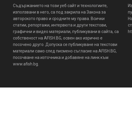
Съдържанието на този уеб сайт и технологиите,
И
използвани в него, са под закрила на Закона за
пу
авторското право и сродните му права. Всички
Н
статии, репортажи, интервюта и други текстови,
ст
графични и видео материали, публикувани в сайта, са
ht
собственост на AFISH.BG, освен ако изрично е
посочено друго. Допуска се публикуване на текстови
материали само след писмено съгласие на AFISH.BG,
посочване на източника и добавяне на линк към
www.afish.bg.