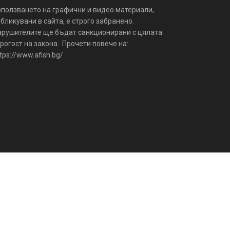
зползването на графични и видео материали,
бликувани в сайта, е строго забранено.
арушителите ще бъдат санкционирани с цялата
рогост на закона. Прочети повече на:
tps://www.afish.bg/