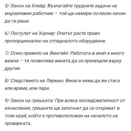
5/ Закон на Хлейд: Възлагайте трудните задачи на
мързеливия работник – той ще намери по-лесен начин
да ги реши.
6/ Постулат на Хорнер: Опитът расте право
пропорционално на отпадналото оборудване.
7/ Осмо правило на Фингейл: Работата в екип е много
важна – тя позволява вината да се прехвърли върху
другия.
8/ Следствието на Лерман: Винаги няма да ви стига
или време, или пари.
9/ Закон на грешката: При всяка последователност от
изчисления, грешките ще започнат да се откриват в
този край, който е противоположен на началото на
проверката.