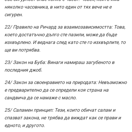
няколко часовника, в нито един от тях вече не е
сигурен.
22/ Правило на Ричард за взаимозависимостта: Това,
което достатъчно дълго сте пазили, може да бъде
изхвърлено. И веднага след като сте го изхвърлите, то
ще ви потрябва.
23/ Закон на Буба: Винаги намираш загубеното в
последния джоб.
24/ Закон за своенравието на природата: Невъзможно
е предварително да се определи коя страна на
сандвича да се намаже с масло.
25/ Саламен принцип: Тези, които обичат салам и
спазват закона, не трябва да виждат как се прави и
едното, и другото.