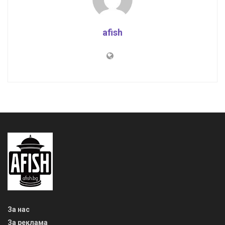
afish
За нас
За реклама