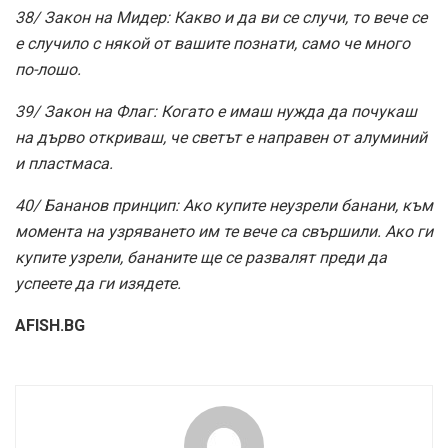
38/ Закон на Мидер: Какво и да ви се случи, то вече се
е случило с някой от вашите познати, само че много
по-лошо.
39/ Закон на Флаг: Когато е имаш нужда да почукаш
на дърво откриваш, че светът е направен от алуминий
и пластмаса.
40/ Бананов принцип: Ако купите неузрели банани, към
момента на узряването им те вече са свършили. Ако ги
купите узрели, бананите ще се развалят преди да
успеете да ги изядете.
AFISH.BG