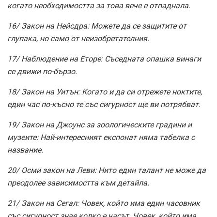
когато необходимостта за това вече е отпаднала.
16/ Закон на Нейсдра: Можете да се защитите от
глупака, но само от неизобретателния.
17/ Наблюдение на Еторе: Съседната опашка винаги
се движи по-бързо.
18/ Закон на Уитън: Когато и да си отрежете ноктите,
един час по-късно те със сигурност ще ви потрябват.
19/ Закон на Джоунс за зоологическите градини и
музеите: Най-интересният експонат няма табелка с
название.
20/ Осми закон на Леви: Нито един талант не може да
преодолее зависимостта към детайла.
21/ Закон на Сегал: Човек, който има един часовник
със сигурност знае колко е часът. Човек, който има