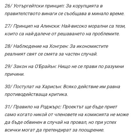
26/ Уотъргейтски принцип: За корупцията в
правителството винаги се съобщава в минало време.
27/ Принцип на Алински: Най-високо морални са тези,
които са най-далече от решаването на проблемите.
28/ Наблюдение на Хонгрен: За икономистите
реалният свят се смята за частен случай.
29/ Закон на O’Брайън: Нищо не се прави по разумни
причини.
30/ Постулат на Харисън: Всяко действие им равна
противодействаща критика.
31/ Правило на Роджърс: Проектът ще бъде приет
само когато никой от членовете на комисията не може
да бъде обвинен в случай на провал, но при успех
всички могат да претендират за поощрение.