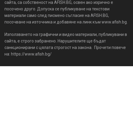
сайта, са собственост на AFISH.BG, освен ако изрично е
посочено друго. Допуска се публикуване на текстови
материали само след писмено съгласие на AFISH.BG,
посочване на източника и добавяне на линк към www.afish.bg.
Използването на графични и видео материали, публикувани в
сайта, е строго забранено. Нарушителите ще бъдат
санкционирани с цялата строгост на закона. Прочети повече
на: https://www.afish.bg/