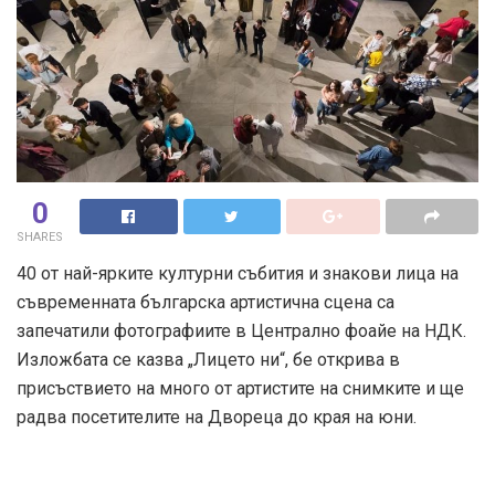
0
SHARES
40 от най-ярките културни събития и знакови лица на
съвременната българска артистична сцена са
запечатили фотографиите в Централно фоайе на НДК.
Изложбата се казва „Лицето ни“, бе открива в
присъствието на много от артистите на снимките и ще
радва посетителите на Двореца до края на юни.