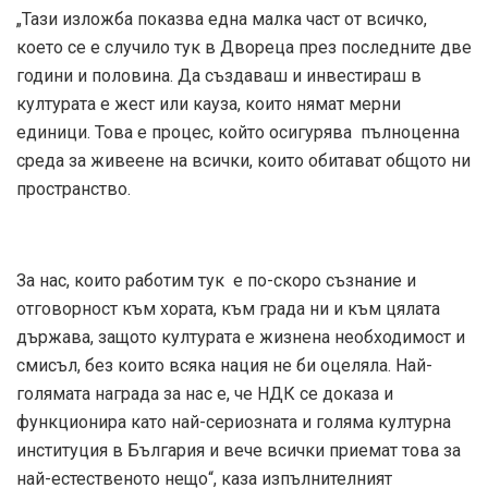
„Тази изложба показва една малка част от всичко,
което се е случило тук в Двореца през последните две
години и половина. Да създаваш и инвестираш в
културата е жест или кауза, които нямат мерни
единици. Това е процес, който осигурява пълноценна
среда за живеене на всички, които обитават общото ни
пространство.
За нас, които работим тук е по-скоро съзнание и
отговорност към хората, към града ни и към цялата
държава, защото културата е жизнена необходимост и
смисъл, без които всяка нация не би оцеляла. Най-
голямата награда за нас е, че НДК се доказа и
функционира като най-сериозната и голяма културна
институция в България и вече всички приемат това за
най-естественото нещо“, каза изпълнителният