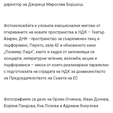
директор на Двореца Мирослав Боршош.
Фотоизложбата е уловила емоционални мигове от
откриването на новите пространства в НДК – Театър
Азарян, ДНК –пространство за съвременен танц и
пърформанс, Перото, зала 42 и обновеното кино
„Люмиер Лидл“, както и кадри от запомнящи се
концерти, литературни четения, изложби, акции и
пърформанси – някои от които реализирани паралелно
с подготовката на сградата на НДК за домакинството
на Председателството на Съвета на ЕС.
Фотографиите са дело на Орлин Огнянов, Иван Дончев,
Боряна Пандова, Яна Лозева и Адриана Янкулова.