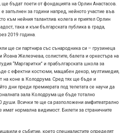
 ще бъдат поети от фондацията на Орлин Анастасов.
е запълнен за години напред, нейното участие във
кто към нейния талантлив колега и приятел Орлин
радост, така и към българската публика в града,
рез 2019 година.
ли ще си партнира със сънародника си – грузинеца
Йоана Железчева, солистите, балета и оркестъра на
тудия “Маргаритки” и прабългарската школа за
ъде с ефектни костюми, мащабен декор, мултимедия,
т на коне в Колодрума. Сред тях ще бъде и
йто дни преди премиерата под тепетата се научи да
ионалната зала Колодрума ще бъде тотално
0 души. Всички те ще са разположени амфитеатрално
е имат нормална видимост. Билети за страничните
ишвили е събитие, което специалистите определят