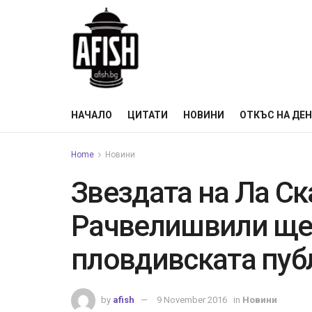
НАЧАЛО
ЦИТАТИ
НОВИНИ
ОТКЪС НА ДЕ
Home
Новини
Звездата на Ла Ск
Рачвелишвили ще
пловдивската пуб
by
afish
9 November 2016
in
Новини