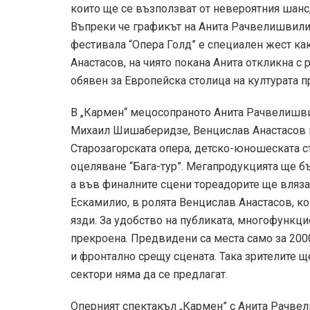
които ще се възползват от невероятния шанс,
Въпреки че графикът на Анита Рачвелишвили 
фестивала “Опера Голд” е специален жест ка
Анастасов, на чиято покана Анита откликна с 
обявен за Европейска столица на културата п
В „Кармен“ мецосопраното Анита Рачвелишви
Михаил Шишаберидзе, Венцислав Анастасов и 
Старозагорската опера, детско-юношеската с
оцеляване “Бага-тур”. Мегапродукцията ще б
а във финалните сцени тореадорите ще вляза
Ескамилио, в ролята Венцислав Анастасов, ко
язди. За удобство на публиката, многофункц
прекроена. Предвидени са места само за 200
и фронтално срещу сцената. Така зрителите щ
сектори няма да се предлагат.
Оперният спектакъл „Кармен” с Анита Рачвел