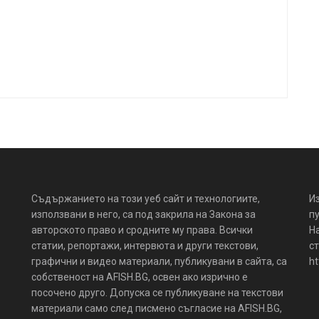
Съдържанието на този уеб сайт и технологиите,
И
използвани в него, са под закрила на Закона за
пу
авторското право и сродните му права. Всички
Н
статии, репортажи, интервюта и други текстови,
ст
графични и видео материали, публикувани в сайта, са
ht
собственост на AFISH.BG, освен ако изрично е
посочено друго. Допуска се публикуване на текстови
материали само след писмено съгласие на AFISH.BG,