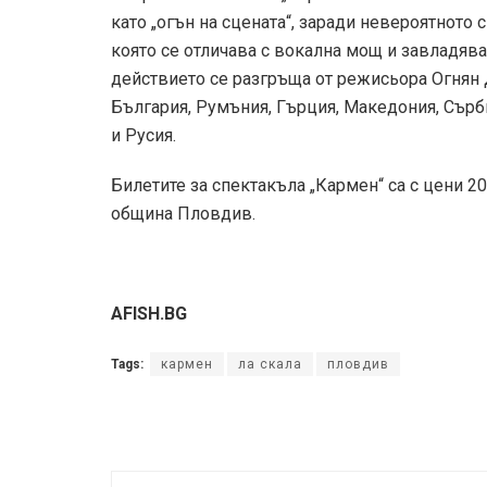
като „огън на сцената“, заради невероятното 
която се отличава с вокална мощ и завладява
действието се разгръща от режисьора Огнян 
България, Румъния, Гърция, Македония, Сърби
и Русия.
Билетите за спектакъла „Кармен“ са с цени 20, 
община Пловдив.
AFISH.BG
Tags:
кармен
ла скала
пловдив