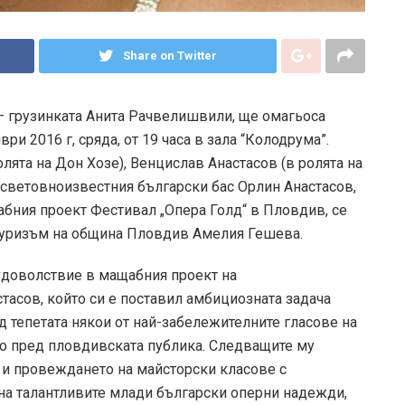
Share on Twitter
– грузинката Анита Рачвелишвили, ще омагьоса
и 2016 г, сряда, от 19 часа в зала “Колодрума”.
лята на Дон Хозе), Венцислав Анастасов (в ролята на
 световноизвестния български бас Орлин Анастасов,
бния проект Фестивал „Опера Голд“ в Пловдив, се
 туризъм на община Пловдив Амелия Гешева.
удоволствие в мащабния проект на
тасов, който си е поставил амбициозната задача
д тепетата някои от най-забележителните гласове на
мо пред пловдивската публика. Следващите му
 и провеждането на майсторски класове с
 на талантливите млади български оперни надежди,