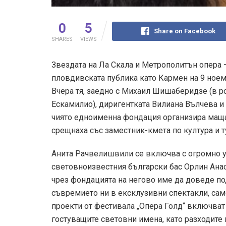
0
5
Share on Facebook
SHARES
VIEWS
Звездата на Ла Скала и Метрополитън опера 
пловдивската публика като Кармен на 9 ноемвр
Вчера тя, заедно с Михаил Шишаберидзе (в ро
Ескамилио), диригентката Вилиана Вълчева и
чиято едноименна фондация организира маща
срещнаха със заместник-кмета по култура и
Анита Рачвелишвили се включва с огромно 
световноизвестния български бас Орлин Анас
чрез фондацията на негово име да доведе по
съвремието ни в ексклузивни спектакли, са
проекти от фестивала „Опера Голд“ включват
гостуващите световни имена, като разходите