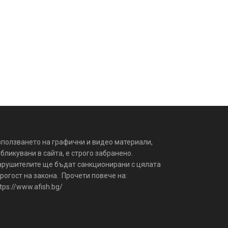
зползването на графични и видео материали,
бликувани в сайта, е строго забранено.
арушителите ще бъдат санкционирани с цялата
рогост на закона. Прочети повече на:
tps://www.afish.bg/