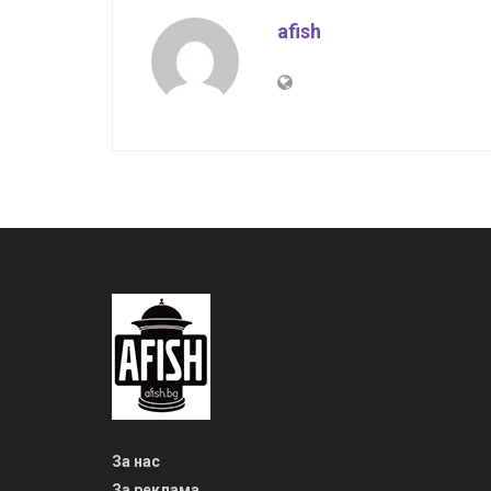
afish
За нас
За реклама