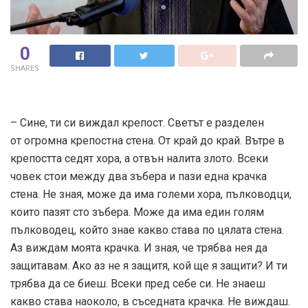
0
SHARES
– Сине, ти си виждал крепост. Светът е разделен
от огромна крепостна стена. От край до край. Вътре в
крепостта седят хора, а отвън налита злото. Всеки
човек стои между два зъбера и пази една крачка
стена. Не зная, може да има големи хора, пълководци,
които пазят сто зъбера. Може да има един голям
пълководец, който знае какво става по цялата стена.
Аз виждам моята крачка. И зная, че трябва нея да
защитавам. Ако аз не я защитя, кой ще я защити? И ти
трябва да се биеш. Всеки пред себе си. Не знаеш
какво става наоколо, в съседната крачка. Не виждаш.