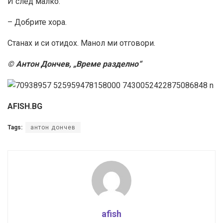
И след малко:
– Добрите хора.
Станах и си отидох. Манол ми отговори.
© Антон Дончев, „Време разделно“
AFISH.BG
Tags:
антон дончев
afish