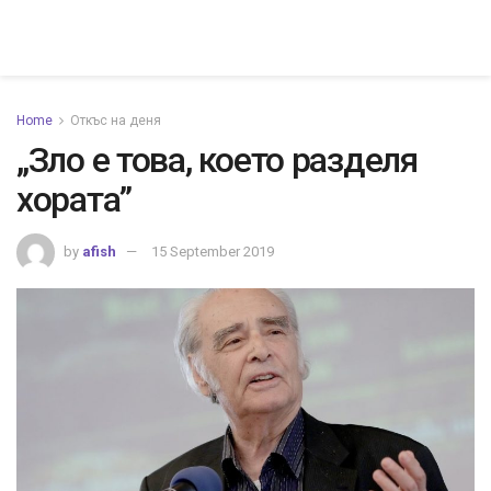
Home
Откъс на деня
„Зло е това, което разделя
хората”
by
afish
15 September 2019