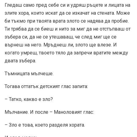
Гледаш само пред себе си и удряш ръцете и лицата на
злите хора, които искат да се изкачат на стената. Може
би тъкмо при твоята врата злото се надява да пробие.
Ти трябва да се биеш и нито за миг да не отстъпваш от
зъбера си, да не се утешаваш, че след миг ще се
върнеш на него. Мръднеш ли, злото ще влезе. И
когато умреш, твоето тяло да запречи вратите между
двата зъбера.
Тъмницата мълчеше.
Тогава оттатък детският глас запита:
– Татко, какво е зло?
Мълчание. И после – Маноловият глас:
– Зло е това, което разделя хората.