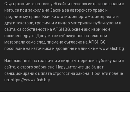
Съдържанието на този уеб сайт и технологиите, използвани в
него, са под закрила на Закона за авторското право и
сродните му права. Всички статии, репортажи, интервюта и
други текстови, графични и видео материали, публикувани в
сайта, са собственост на AFISH.BG, освен ако изрично е
посочено друго. Допуска се публикуване на текстови
материали само след писмено съгласие на AFISH.BG,
посочване на източника и добавяне на линк към www.afish.bg.
Използването на графични и видео материали, публикувани в
сайта, е строго забранено. Нарушителите ще бъдат
санкционирани с цялата строгост на закона. Прочети повече
на: https://www.afish.bg/