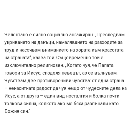
Челентано е силно социално ангажиран. „Преследвам
укриването на данъци, намаляването на разходите за
труд и насочвам вниманието на хората към красотата
на страната“, казва той. Същевременно той е
изключително религиозен. „Когато чуя, че Папата
говори за Иисус, споделя певецът, аз се вълнувам.
Чувствам две противоречиви чувства: от една страна
– ненаситната радост да чуя нещо от чудесните дела на
Исус, а от друга – един вид носталгия и болка почти
толкова силна, колкото ако ме бяха разпънали като
Божия син.“