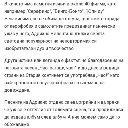
В киното има паметни изяви в около 40 филма, като
например “Серафино”, “Бинго-Бонго”, “Юпи ду”.
Независимо, че не обича да пътува, цял живот страда
от аерофобия и самолетите предизвикат панически
ужас у него, Адриано Челентано дължи своята
световна популярност на неповторимия си
изобретателен дух и творчество.
Друга истина или легенда е фактът, че благодарение на
неговата песен „Чао, рагаци, чао!” и до днес в редица
страни на Стария континент се употребява „Чао!” като
най-кратката и популярна фраза за вземане на
довиждане.
Песните на Адриано отдвна са евъргрийни и въпреки
че уж се е оттеглил от Голямата сцена, той продължава
да издава албум след албум. А ние можем само да го
обожаваме.