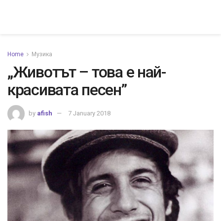
Home
Музика
„Животът – това е най-
красивата песен”
by
afish
7 January 2018