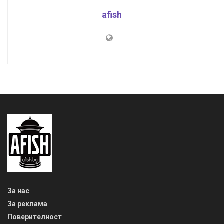
afish
За нас
За реклама
Поверителност