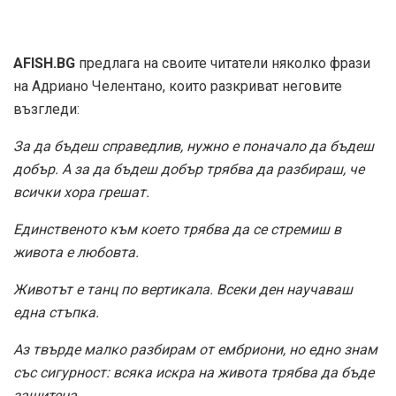
AFISH.BG
предлага на своите читатели няколко фрази
на Адриано Челентано, които разкриват неговите
възгледи:
За да бъдеш справедлив, нужно е поначало да бъдеш
добър. А за да бъдеш добър трябва да разбираш, че
всички хора грешат.
Единственото към което трябва да се стремиш в
живота е любовта.
Животът е танц по вертикала. Всеки ден научаваш
една стъпка.
Аз твърде малко разбирам от ембриони, но едно знам
със сигурност: всяка искра на живота трябва да бъде
защитена.