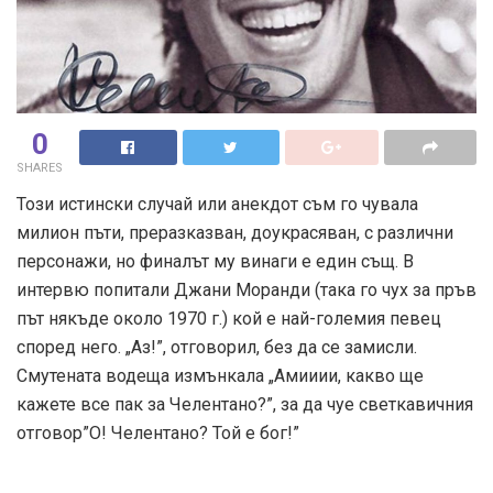
0
SHARES
Този истински случай или анекдот съм го чувала
милион пъти, преразказван, доукрасяван, с различни
персонажи, но финалът му винаги е един същ. В
интервю попитали Джани Моранди (така го чух за пръв
път някъде около 1970 г.) кой е най-големия певец
според него. „Аз!”, отговорил, без да се замисли.
Смутената водеща измънкала „Амииии, какво ще
кажете все пак за Челентано?”, за да чуе светкавичния
отговор”О! Челентано? Той е бог!”