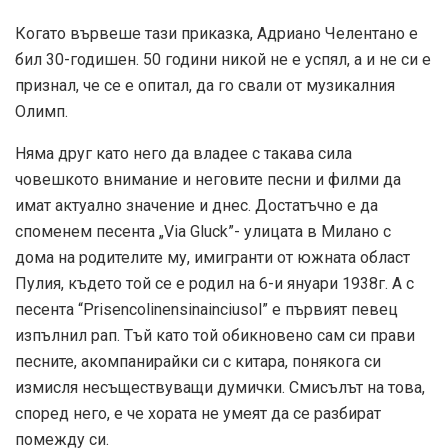
Когато вървеше тази приказка, Адриано Челентано е
бил 30-годишен. 50 години никой не е успял, а и не си е
признал, че се е опитал, да го свали от музикалния
Олимп.
Няма друг като него да владее с такава сила
човешкото внимание и неговите песни и филми да
имат актуално значение и днес. Достатъчно е да
споменем песента „Via Gluck”- улицата в Милано с
дома на родителите му, имигранти от южната област
Пулия, където той се е родил на 6-и януари 1938г. А с
песента “Prisencolinensinainciusol” е първият певец
изпълнил рап. Тъй като той обикновено сам си прави
песните, акомпанирайки си с китара, понякога си
измисля несъществуващи думички. Смисълът на това,
според него, е че хората не умеят да се разбират
помежду си.