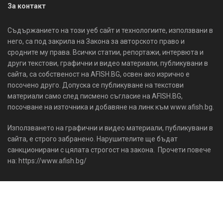
За контакт
Съдържанието на този уеб сайт и технологиите, използвани в
него, са под закрила на Закона за авторското право и
сродните му права. Всички статии, репортажи, интервюта и
други текстови, графични и видео материали, публикувани в
сайта, са собственост на AFISH.BG, освен ако изрично е
посочено друго. Допуска се публикуване на текстови
материали само след писмено съгласие на AFISH.BG,
посочване на източника и добавяне на линк към www.afish.bg.
Използването на графични и видео материали, публикувани в
сайта, е строго забранено. Нарушителите ще бъдат
санкционирани с цялата строгост на закона. Прочети повече
на: https://www.afish.bg/