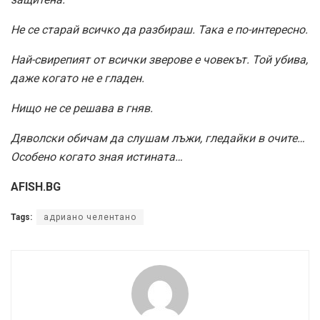
Не се старай всичко да разбираш. Така е по-интересно.
Най-свирепият от всички зверове е човекът. Той убива,
даже когато не е гладен.
Нищо не се решава в гняв.
Дяволски обичам да слушам лъжи, гледайки в очите…
Особено когато зная истината…
AFISH.BG
Tags:
адриано челентано